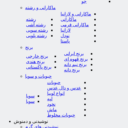
جو
ماکارانی و رشته
ماکارانی و لازانیا
ماکارانی
رشته
ماکارانی فرمی
رشته آشی
لازانیا
رشته سوپی
نودل
رشته پلویی
پاستا
برنج
برنج ایرانی
برنج خارجی
برنج قهوه ای
برنج هندی
برنج نیم دانه
برنج پاکستانی
برنج دانه
حبوبات و سویا
حبوبات
عدس و دال عدس
انواع لوبیا
سویا
لپه
سویا
نخود
ماش
حبوبات مخلوط
نوشیدنی و دمنوش
نوشیدنی های گرم