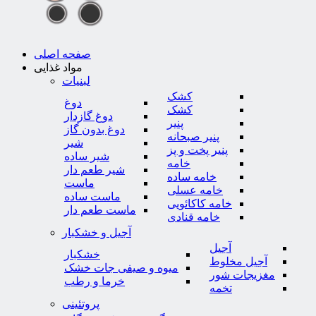
صفحه اصلی
مواد غذایی
لبنیات
کشک
دوغ
کشک
دوغ گازدار
پنیر
دوغ بدون گاز
پنیر صبحانه
شیر
پنیر پخت و پز
شیر ساده
خامه
شیر طعم دار
خامه ساده
ماست
خامه عسلی
ماست ساده
خامه کاکائویی
ماست طعم دار
خامه قنادی
آجیل و خشکبار
آجیل
خشکبار
آجیل مخلوط
میوه و صیفی جات خشک
مغزیجات شور
خرما و رطب
تخمه
پروتئینی