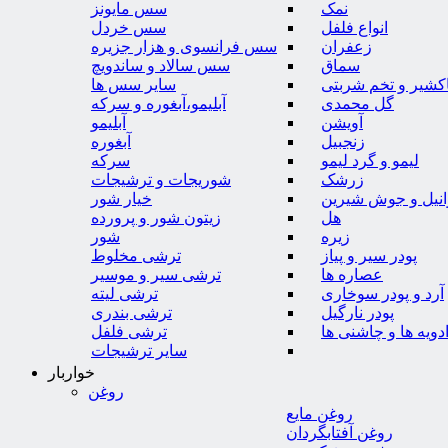
نمک
سس مایونز
انواع فلفل
سس خردل
زعفران
سس فرانسوی و هزار جزیره
سماق
سس سالاد و ساندویچ
کشیر و تخم شربتی
سایر سس ها
گل محمدی
آبلیمو،آبغوره و سرکه
آویشن
آبلیمو
زنجبیل
آبغوره
لیمو و گرد لیمو
سرکه
زرشک
شوریجات و ترشیجات
وانیل و جوش شیرین
خیار شور
هل
زیتون شور و پرورده
زیره
شور
پودر سیر و پیاز
ترشی مخلوط
عصاره ها
ترشی سیر و موسیر
آرد و پودر سوخاری
ترشی لیته
پودر نارگیل
ترشی بندری
دویه ها و چاشنی ها
ترشی فلفل
سایر ترشیجات
خواربار
روغن
روغن مایع
روغن آفتابگردان