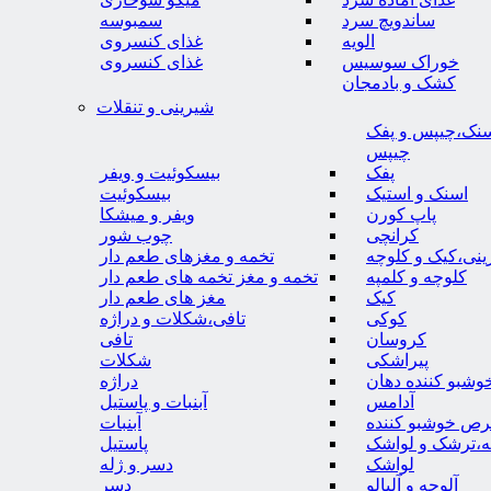
ساندویچ سرد
سمبوسه
الویه
غذای کنسروی
خوراک سوسیس
غذای کنسروی
کشک و بادمجان
شیرینی و تنقلات
نک،چیپس و پفک
چیپس
پفک
بیسکوئیت و ویفر
اسنک و استیک
بیسکوئیت
پاپ کورن
ویفر و میشکا
کرانچی
چوب شور
نی،کیک و کلوچه
تخمه و مغزهای طعم دار
کلوچه و کلمپه
تخمه و مغز تخمه های طعم دار
کیک
مغز های طعم دار
کوکی
تافی،شکلات و دراژه
کروسان
تافی
پیراشکی
شکلات
وشبو کننده دهان
دراژه
آدامس
آبنبات و پاستیل
رص خوشبو کننده
آبنبات
ه،ترشک و لواشک
پاستیل
لواشک
دسر و ژله
آلوچه و آلبالو
دسر