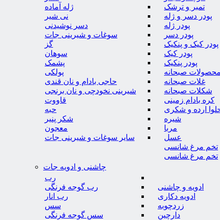
تمبر و ترشک
ژله آماده
پودر دسر و ژله
نی شیر
پودر ژله
دسر نوشیدنی
پودر دسر
سوغات و شیرینی جات
پودر کیک و پنکیک
گز
پودر کیک
سوهان
پودر پنکیک
پشمک
حصولات صبحانه
پولکی
غلات صبحانه
حاجی بادام و نان قندی
شکلات صبحانه
شیرینی نخودچی و نان برنجی
کره بادام زمینی
قاووت
لوا ارده و شکری
حبه
شیره
شکر پنیر
مربا
معجون
عسل
سایر سوغات و شیرینی جات
تخم مرغ شانسی
تخم مرغ شانسی
چاشنی و ادویه جات
رب
ادویه و چاشنی
رب گوجه فرنگی
ادویه دکاری
رب انار
زردچوبه
سس
دارچین
سس گوجه فرنگی