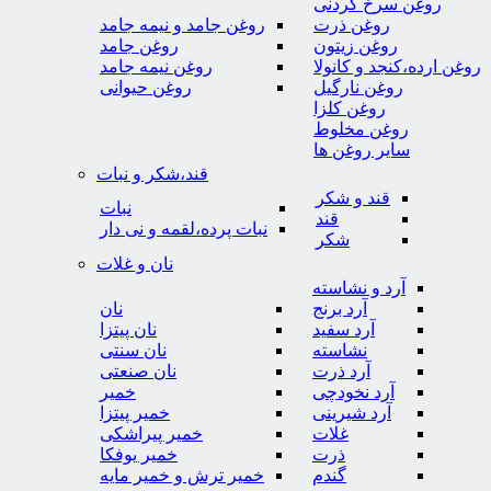
روغن سرخ کردنی
روغن ذرت
روغن جامد و نیمه جامد
روغن زیتون
روغن جامد
روغن ارده،کنجد و کانولا
روغن نیمه جامد
روغن نارگیل
روغن حیوانی
روغن کلزا
روغن مخلوط
سایر روغن ها
قند،شکر و نبات
قند و شکر
نبات
قند
نبات پرده،لقمه و نی دار
شکر
نان و غلات
آرد و نشاسته
آرد برنج
نان
آرد سفید
نان پیتزا
نشاسته
نان سنتی
آرد ذرت
نان صنعتی
آرد نخودچی
خمیر
آرد شیرینی
خمیر پیتزا
غلات
خمیر پیراشکی
ذرت
خمیر یوفکا
گندم
خمیر ترش و خمیر مایه