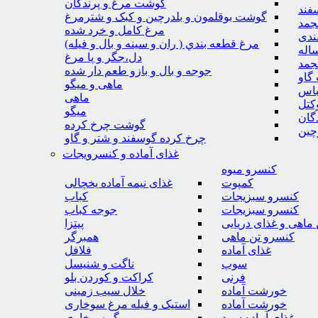
گوشت مرغ و پرندگان
فند
گوشت بوقلمون و بلدرچین و کبک و شترمرغ
جمد
مرغ کامل و خرد شده
ندی
مرغ قطعه بندي ( ران و سينه و بال و فيله)
اله
دل،جگر و پا مرغ
جمد
جوجه و بال و بازو طعم دار شده
گاو
ماهی و میگو
باس
ماهی
کتل
میگو
گان
گوشت چرخ کرده
چین
چرخ کرده گوسفند و شتر و گاو
غذای آماده و کنسرویجات
کنسرو میوه
کمپوت
غذای نیمه آماده یخچالی
کنسرو سبزیجات
کباب
کنسرو سبزیجات
جوجه کباب
ماهی و غذای دریایی
پیتزا
کنسرو تن ماهی
همبرگر
غذای آماده
فلافل
سوپ
ناگت و شنیسل
فرنی
کراکت و کوردن بلو
خورشت آماده
خلال سیب زمینی
خورشت آماده
استیک و فیله مرغ سوخاری
غذای آماده سرد
میگو سوخاری