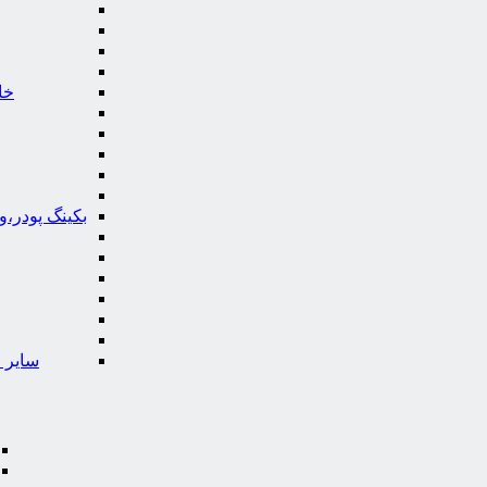
خا
بکینگ پودر،
سایر ا