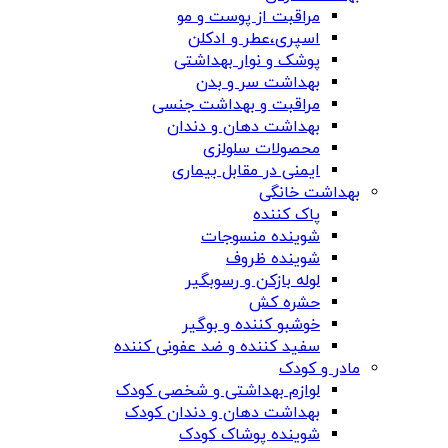
مراقبت از پوست و مو
اسپری،عطر و ادکلن
پوشک و نوار بهداشتی
بهداشت سر و بدن
مراقبت و بهداشت جنسی
بهداشت دهان و دندان
محصولات سلولزی
ایمنی در مقابل بیماری
بهداشت خانگی
پاک کننده
شوینده منسوجات
شوینده ظروف
لوله بازکن و رسوبگیر
حشره کش
خوشبو کننده و بوگیر
سفید کننده و ضد عفونی کننده
مادر و کودک
لوازم بهداشتی و شخصی کودک
بهداشت دهان و دندان کودک
شوینده پوشاک کودک