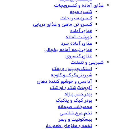
غذای آماده و کنسرویجات
کنسرو میوه
کنسرو سبزیجات
کنسرو تن ماهی و غذای دریایی
غذای آماده
خورشت آماده
غذای آماده سرد
غذای نیمه آماده یخچالی
غذای کنسروی
شیرینی و تنقلات
اسنک،چیپس و پفک
شیرینی،کیک و کلوچه
آدامس و خوشبو کننده دهان
آلوچه،ترشک و لواشک
پودر دسر و ژله
پودر کیک و پنکیک
محصولات صبحانه
تخم مرغ شانسی
بیسکوئیت و ویفر
تخمه و مغزهای طعم دار