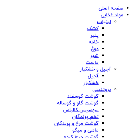
صفحه اصلی
مواد غذایی
لبنیات
کشک
پنیر
خامه
دوغ
شیر
ماست
آجیل و خشکبار
آجیل
خشکبار
پروتئینی
گوشت گوسفند
گوشت گاو و گوساله
سوسیس کالباس
تخم پرندگان
گوشت مرغ و پرندگان
ماهی و میگو
گوشت چرخ کرده