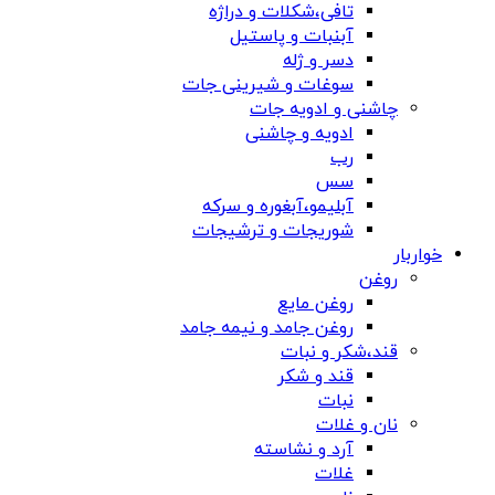
تافی،شکلات و دراژه
آبنبات و پاستیل
دسر و ژله
سوغات و شیرینی جات
چاشنی و ادویه جات
ادویه و چاشنی
رب
سس
آبلیمو،آبغوره و سرکه
شوریجات و ترشیجات
خواربار
روغن
روغن مایع
روغن جامد و نیمه جامد
قند،شکر و نبات
قند و شکر
نبات
نان و غلات
آرد و نشاسته
غلات