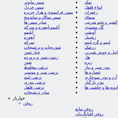
نمک
سس مایونز
انواع فلفل
سس خردل
زعفران
سس فرانسوی و هزار جزیره
سماق
سس سالاد و ساندویچ
کشیر و تخم شربتی
سایر سس ها
گل محمدی
آبلیمو،آبغوره و سرکه
آویشن
آبلیمو
زنجبیل
آبغوره
لیمو و گرد لیمو
سرکه
زرشک
شوریجات و ترشیجات
وانیل و جوش شیرین
خیار شور
هل
زیتون شور و پرورده
زیره
شور
پودر سیر و پیاز
ترشی مخلوط
عصاره ها
ترشی سیر و موسیر
آرد و پودر سوخاری
ترشی لیته
پودر نارگیل
ترشی بندری
دویه ها و چاشنی ها
ترشی فلفل
سایر ترشیجات
خواربار
روغن
روغن مایع
روغن آفتابگردان