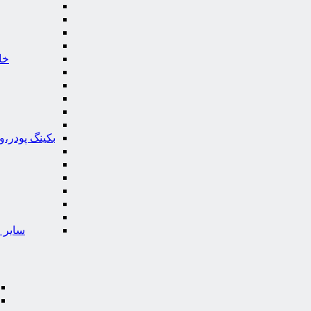
خا
بکینگ پودر،
سایر ا