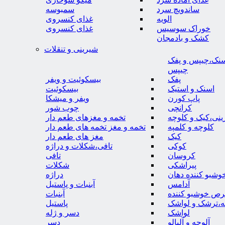
ساندویچ سرد
سمبوسه
الویه
غذای کنسروی
خوراک سوسیس
غذای کنسروی
کشک و بادمجان
شیرینی و تنقلات
نک،چیپس و پفک
چیپس
پفک
بیسکوئیت و ویفر
اسنک و استیک
بیسکوئیت
پاپ کورن
ویفر و میشکا
کرانچی
چوب شور
نی،کیک و کلوچه
تخمه و مغزهای طعم دار
کلوچه و کلمپه
تخمه و مغز تخمه های طعم دار
کیک
مغز های طعم دار
کوکی
تافی،شکلات و دراژه
کروسان
تافی
پیراشکی
شکلات
وشبو کننده دهان
دراژه
آدامس
آبنبات و پاستیل
رص خوشبو کننده
آبنبات
ه،ترشک و لواشک
پاستیل
لواشک
دسر و ژله
آلوچه و آلبالو
دسر