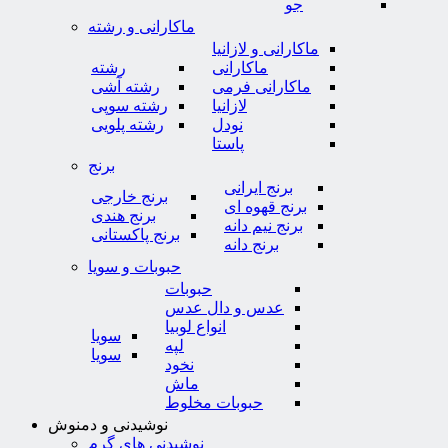
جو
ماکارانی و رشته
ماکارانی و لازانیا
ماکارانی
رشته
ماکارانی فرمی
رشته آشی
لازانیا
رشته سوپی
نودل
رشته پلویی
پاستا
برنج
برنج ایرانی
برنج خارجی
برنج قهوه ای
برنج هندی
برنج نیم دانه
برنج پاکستانی
برنج دانه
حبوبات و سویا
حبوبات
عدس و دال عدس
انواع لوبیا
سویا
لپه
سویا
نخود
ماش
حبوبات مخلوط
نوشیدنی و دمنوش
نوشیدنی های گرم