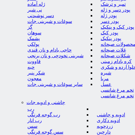
تمبر و ترشک
ژله آماده
پودر دسر و ژله
نی شیر
پودر ژله
دسر نوشیدنی
پودر دسر
سوغات و شیرینی جات
پودر کیک و پنکیک
گز
پودر کیک
سوهان
پودر پنکیک
پشمک
حصولات صبحانه
پولکی
غلات صبحانه
حاجی بادام و نان قندی
شکلات صبحانه
شیرینی نخودچی و نان برنجی
کره بادام زمینی
قاووت
لوا ارده و شکری
حبه
شیره
شکر پنیر
مربا
معجون
عسل
سایر سوغات و شیرینی جات
تخم مرغ شانسی
تخم مرغ شانسی
چاشنی و ادویه جات
رب
ادویه و چاشنی
رب گوجه فرنگی
ادویه دکاری
رب انار
زردچوبه
سس
دارچین
سس گوجه فرنگی