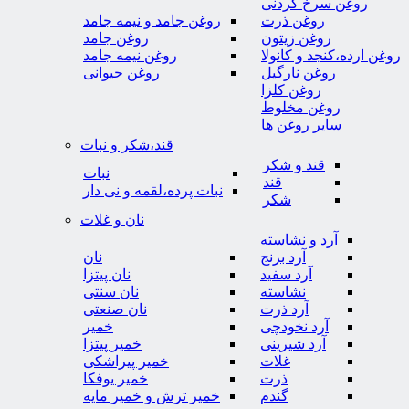
روغن سرخ کردنی
روغن ذرت
روغن جامد و نیمه جامد
روغن زیتون
روغن جامد
روغن ارده،کنجد و کانولا
روغن نیمه جامد
روغن نارگیل
روغن حیوانی
روغن کلزا
روغن مخلوط
سایر روغن ها
قند،شکر و نبات
قند و شکر
نبات
قند
نبات پرده،لقمه و نی دار
شکر
نان و غلات
آرد و نشاسته
آرد برنج
نان
آرد سفید
نان پیتزا
نشاسته
نان سنتی
آرد ذرت
نان صنعتی
آرد نخودچی
خمیر
آرد شیرینی
خمیر پیتزا
غلات
خمیر پیراشکی
ذرت
خمیر یوفکا
گندم
خمیر ترش و خمیر مایه