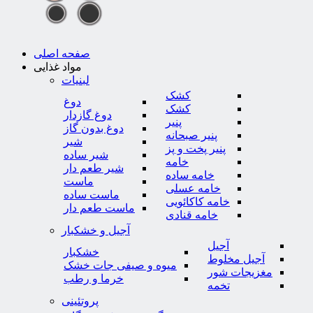
صفحه اصلی
مواد غذایی
لبنیات
کشک
دوغ
کشک
دوغ گازدار
پنیر
دوغ بدون گاز
پنیر صبحانه
شیر
پنیر پخت و پز
شیر ساده
خامه
شیر طعم دار
خامه ساده
ماست
خامه عسلی
ماست ساده
خامه کاکائویی
ماست طعم دار
خامه قنادی
آجیل و خشکبار
آجیل
خشکبار
آجیل مخلوط
میوه و صیفی جات خشک
مغزیجات شور
خرما و رطب
تخمه
پروتئینی