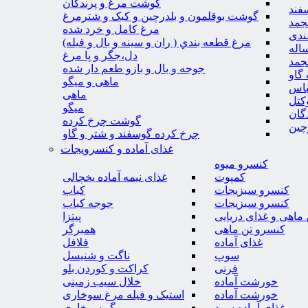
گوشت مرغ و پرندگان
فند
گوشت بوقلمون و بلدرچین و کبک و شترمرغ
جمد
مرغ کامل و خرد شده
ندی
مرغ قطعه بندي ( ران و سينه و بال و فيله)
اله
دل،جگر و پا مرغ
جمد
جوجه و بال و بازو طعم دار شده
گاو
ماهی و میگو
باس
ماهی
کتل
میگو
گان
گوشت چرخ کرده
چین
چرخ کرده گوسفند و شتر و گاو
غذای آماده و کنسرویجات
کنسرو میوه
کمپوت
غذای نیمه آماده یخچالی
کنسرو سبزیجات
کباب
کنسرو سبزیجات
جوجه کباب
ماهی و غذای دریایی
پیتزا
کنسرو تن ماهی
همبرگر
غذای آماده
فلافل
سوپ
ناگت و شنیسل
فرنی
کراکت و کوردن بلو
خورشت آماده
خلال سیب زمینی
خورشت آماده
استیک و فیله مرغ سوخاری
غذای آماده سرد
میگو سوخاری