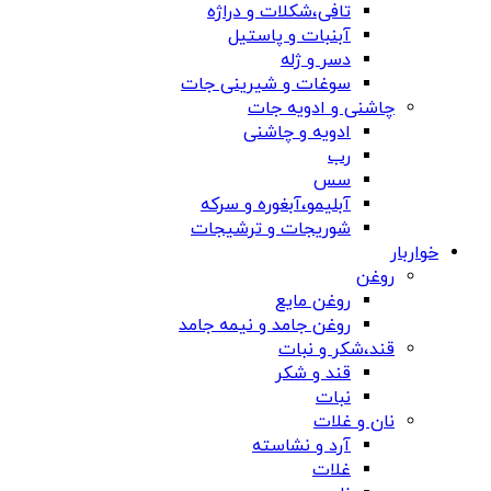
تافی،شکلات و دراژه
آبنبات و پاستیل
دسر و ژله
سوغات و شیرینی جات
چاشنی و ادویه جات
ادویه و چاشنی
رب
سس
آبلیمو،آبغوره و سرکه
شوریجات و ترشیجات
خواربار
روغن
روغن مایع
روغن جامد و نیمه جامد
قند،شکر و نبات
قند و شکر
نبات
نان و غلات
آرد و نشاسته
غلات