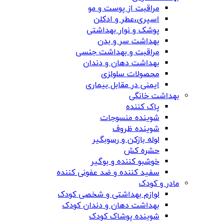
مراقبت از پوست و مو
اسپری،عطر و ادکلن
پوشک و نوار بهداشتی
بهداشت سر و بدن
مراقبت و بهداشت جنسی
بهداشت دهان و دندان
محصولات سلولزی
ایمنی در مقابل بیماری
بهداشت خانگی
پاک کننده
شوینده منسوجات
شوینده ظروف
لوله بازکن و رسوبگیر
حشره کش
خوشبو کننده و بوگیر
سفید کننده و ضد عفونی کننده
مادر و کودک
لوازم بهداشتی و شخصی کودک
بهداشت دهان و دندان کودک
شوینده پوشاک کودک