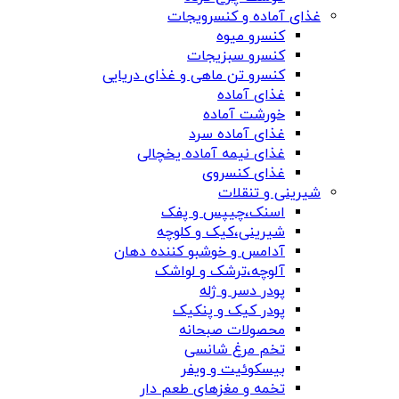
غذای آماده و کنسرویجات
کنسرو میوه
کنسرو سبزیجات
کنسرو تن ماهی و غذای دریایی
غذای آماده
خورشت آماده
غذای آماده سرد
غذای نیمه آماده یخچالی
غذای کنسروی
شیرینی و تنقلات
اسنک،چیپس و پفک
شیرینی،کیک و کلوچه
آدامس و خوشبو کننده دهان
آلوچه،ترشک و لواشک
پودر دسر و ژله
پودر کیک و پنکیک
محصولات صبحانه
تخم مرغ شانسی
بیسکوئیت و ویفر
تخمه و مغزهای طعم دار