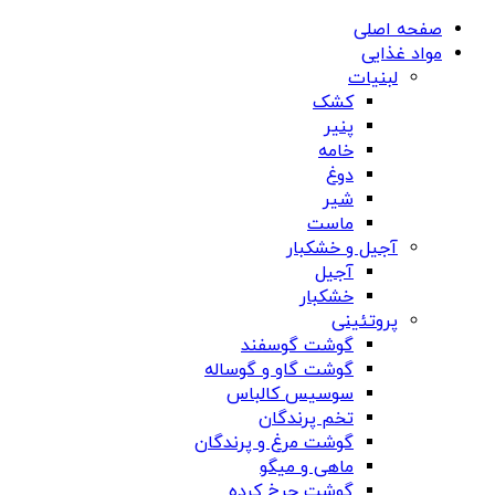
صفحه اصلی
مواد غذایی
لبنیات
کشک
پنیر
خامه
دوغ
شیر
ماست
آجیل و خشکبار
آجیل
خشکبار
پروتئینی
گوشت گوسفند
گوشت گاو و گوساله
سوسیس کالباس
تخم پرندگان
گوشت مرغ و پرندگان
ماهی و میگو
گوشت چرخ کرده