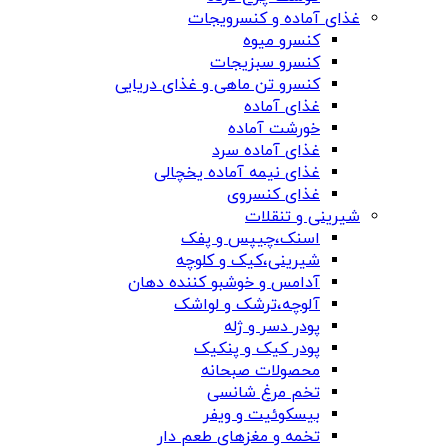
غذای آماده و کنسرویجات
کنسرو میوه
کنسرو سبزیجات
کنسرو تن ماهی و غذای دریایی
غذای آماده
خورشت آماده
غذای آماده سرد
غذای نیمه آماده یخچالی
غذای کنسروی
شیرینی و تنقلات
اسنک،چیپس و پفک
شیرینی،کیک و کلوچه
آدامس و خوشبو کننده دهان
آلوچه،ترشک و لواشک
پودر دسر و ژله
پودر کیک و پنکیک
محصولات صبحانه
تخم مرغ شانسی
بیسکوئیت و ویفر
تخمه و مغزهای طعم دار