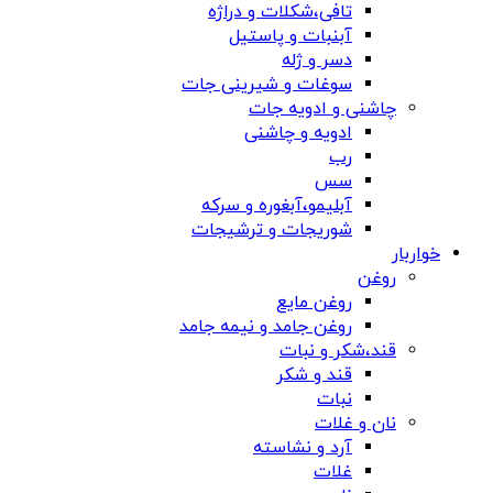
تافی،شکلات و دراژه
آبنبات و پاستیل
دسر و ژله
سوغات و شیرینی جات
چاشنی و ادویه جات
ادویه و چاشنی
رب
سس
آبلیمو،آبغوره و سرکه
شوریجات و ترشیجات
خواربار
روغن
روغن مایع
روغن جامد و نیمه جامد
قند،شکر و نبات
قند و شکر
نبات
نان و غلات
آرد و نشاسته
غلات