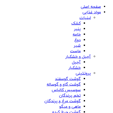
صفحه اصلی
مواد غذایی
لبنیات
کشک
پنیر
خامه
دوغ
شیر
ماست
آجیل و خشکبار
آجیل
خشکبار
پروتئینی
گوشت گوسفند
گوشت گاو و گوساله
سوسیس کالباس
تخم پرندگان
گوشت مرغ و پرندگان
ماهی و میگو
گوشت چرخ کرده