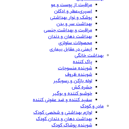
مراقبت از پوست و مو
اسپری،عطر و ادکلن
پوشک و نوار بهداشتی
بهداشت سر و بدن
مراقبت و بهداشت جنسی
بهداشت دهان و دندان
محصولات سلولزی
ایمنی در مقابل بیماری
بهداشت خانگی
پاک کننده
شوینده منسوجات
شوینده ظروف
لوله بازکن و رسوبگیر
حشره کش
خوشبو کننده و بوگیر
سفید کننده و ضد عفونی کننده
مادر و کودک
لوازم بهداشتی و شخصی کودک
بهداشت دهان و دندان کودک
شوینده پوشاک کودک