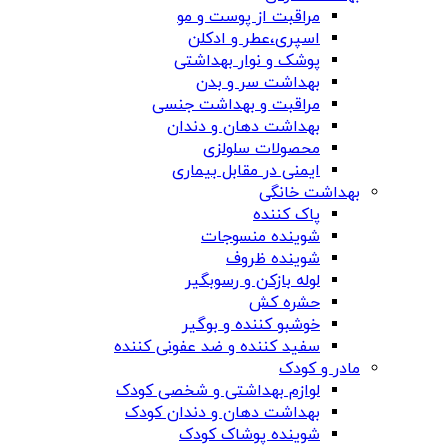
مراقبت از پوست و مو
اسپری،عطر و ادکلن
پوشک و نوار بهداشتی
بهداشت سر و بدن
مراقبت و بهداشت جنسی
بهداشت دهان و دندان
محصولات سلولزی
ایمنی در مقابل بیماری
بهداشت خانگی
پاک کننده
شوینده منسوجات
شوینده ظروف
لوله بازکن و رسوبگیر
حشره کش
خوشبو کننده و بوگیر
سفید کننده و ضد عفونی کننده
مادر و کودک
لوازم بهداشتی و شخصی کودک
بهداشت دهان و دندان کودک
شوینده پوشاک کودک