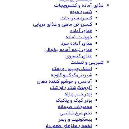
غذای آماده و کنسرویجات
کنسرو میوه
کنسرو سبزیجات
کنسرو تن ماهی و غذای دریایی
غذای آماده
خورشت آماده
غذای آماده سرد
غذای نیمه آماده یخچالی
غذای کنسروی
شیرینی و تنقلات
اسنک،چیپس و پفک
شیرینی،کیک و کلوچه
آدامس و خوشبو کننده دهان
آلوچه،ترشک و لواشک
پودر دسر و ژله
پودر کیک و پنکیک
محصولات صبحانه
تخم مرغ شانسی
بیسکوئیت و ویفر
تخمه و مغزهای طعم دار