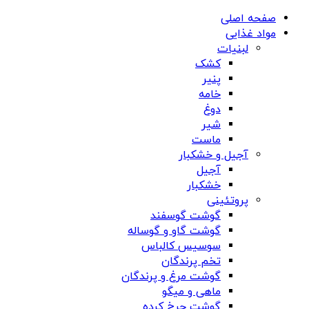
صفحه اصلی
مواد غذایی
لبنیات
کشک
پنیر
خامه
دوغ
شیر
ماست
آجیل و خشکبار
آجیل
خشکبار
پروتئینی
گوشت گوسفند
گوشت گاو و گوساله
سوسیس کالباس
تخم پرندگان
گوشت مرغ و پرندگان
ماهی و میگو
گوشت چرخ کرده