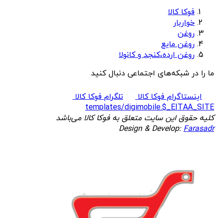
فوکا کالا
خواربار
روغن
روغن مایع
روغن ارده،کنجد و کانولا
ما را در شبکه‌های اجتماعی دنبال کنید
اینستاگرام فوکا کالا
تلگرام فوکا کالا
templates/digimobile.$_EITAA_SITE
کلیه حقوق این سایت متعلق به فوکا کالا می‌باشد
Design & Develop:
Farasadr