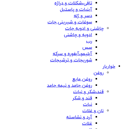
تافی،شکلات و دراژه
آبنبات و پاستیل
دسر و ژله
سوغات و شیرینی جات
چاشنی و ادویه جات
ادویه و چاشنی
رب
سس
آبلیمو،آبغوره و سرکه
شوریجات و ترشیجات
خواربار
روغن
روغن مایع
روغن جامد و نیمه جامد
قند،شکر و نبات
قند و شکر
نبات
نان و غلات
آرد و نشاسته
غلات