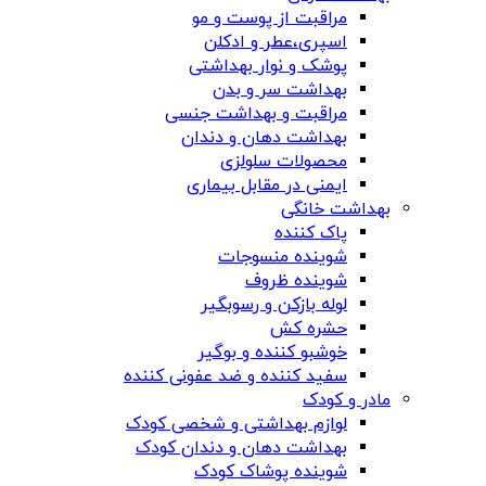
مراقبت از پوست و مو
اسپری،عطر و ادکلن
پوشک و نوار بهداشتی
بهداشت سر و بدن
مراقبت و بهداشت جنسی
بهداشت دهان و دندان
محصولات سلولزی
ایمنی در مقابل بیماری
بهداشت خانگی
پاک کننده
شوینده منسوجات
شوینده ظروف
لوله بازکن و رسوبگیر
حشره کش
خوشبو کننده و بوگیر
سفید کننده و ضد عفونی کننده
مادر و کودک
لوازم بهداشتی و شخصی کودک
بهداشت دهان و دندان کودک
شوینده پوشاک کودک