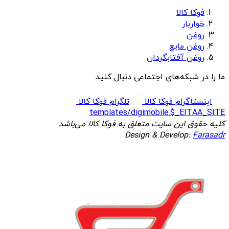
فوکا کالا
خواربار
روغن
روغن مایع
روغن آفتابگردان
ما را در شبکه‌های اجتماعی دنبال کنید
اینستاگرام فوکا کالا
تلگرام فوکا کالا
templates/digimobile.$_EITAA_SITE
کلیه حقوق این سایت متعلق به فوکا کالا می‌باشد
Design & Develop:
Farasadr