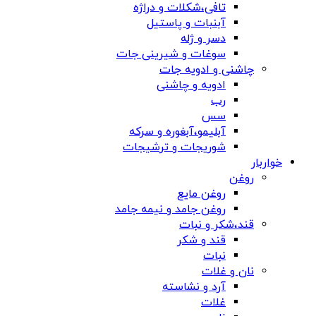
تافی،شکلات و دراژه
آبنبات و پاستیل
دسر و ژله
سوغات و شیرینی جات
چاشنی و ادویه جات
ادویه و چاشنی
رب
سس
آبلیمو،آبغوره و سرکه
شوریجات و ترشیجات
خواربار
روغن
روغن مایع
روغن جامد و نیمه جامد
قند،شکر و نبات
قند و شکر
نبات
نان و غلات
آرد و نشاسته
غلات