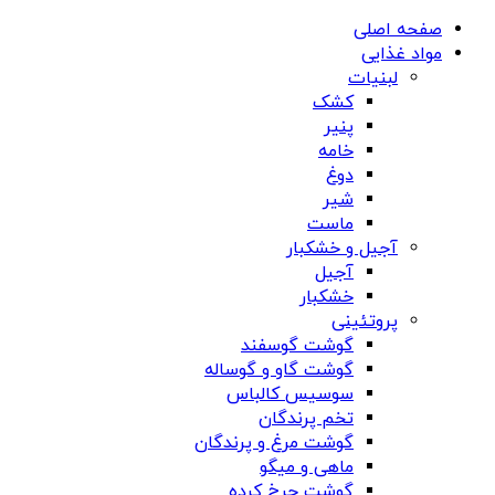
صفحه اصلی
مواد غذایی
لبنیات
کشک
پنیر
خامه
دوغ
شیر
ماست
آجیل و خشکبار
آجیل
خشکبار
پروتئینی
گوشت گوسفند
گوشت گاو و گوساله
سوسیس کالباس
تخم پرندگان
گوشت مرغ و پرندگان
ماهی و میگو
گوشت چرخ کرده