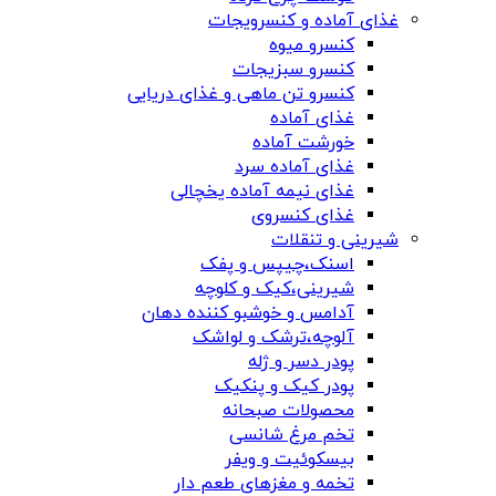
غذای آماده و کنسرویجات
کنسرو میوه
کنسرو سبزیجات
کنسرو تن ماهی و غذای دریایی
غذای آماده
خورشت آماده
غذای آماده سرد
غذای نیمه آماده یخچالی
غذای کنسروی
شیرینی و تنقلات
اسنک،چیپس و پفک
شیرینی،کیک و کلوچه
آدامس و خوشبو کننده دهان
آلوچه،ترشک و لواشک
پودر دسر و ژله
پودر کیک و پنکیک
محصولات صبحانه
تخم مرغ شانسی
بیسکوئیت و ویفر
تخمه و مغزهای طعم دار