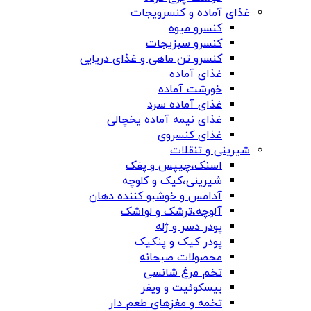
غذای آماده و کنسرویجات
کنسرو میوه
کنسرو سبزیجات
کنسرو تن ماهی و غذای دریایی
غذای آماده
خورشت آماده
غذای آماده سرد
غذای نیمه آماده یخچالی
غذای کنسروی
شیرینی و تنقلات
اسنک،چیپس و پفک
شیرینی،کیک و کلوچه
آدامس و خوشبو کننده دهان
آلوچه،ترشک و لواشک
پودر دسر و ژله
پودر کیک و پنکیک
محصولات صبحانه
تخم مرغ شانسی
بیسکوئیت و ویفر
تخمه و مغزهای طعم دار