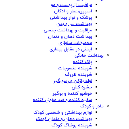
مراقبت از پوست و مو
اسپری،عطر و ادکلن
پوشک و نوار بهداشتی
بهداشت سر و بدن
مراقبت و بهداشت جنسی
بهداشت دهان و دندان
محصولات سلولزی
ایمنی در مقابل بیماری
بهداشت خانگی
پاک کننده
شوینده منسوجات
شوینده ظروف
لوله بازکن و رسوبگیر
حشره کش
خوشبو کننده و بوگیر
سفید کننده و ضد عفونی کننده
مادر و کودک
لوازم بهداشتی و شخصی کودک
بهداشت دهان و دندان کودک
شوینده پوشاک کودک