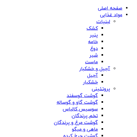
صفحه اصلی
مواد غذایی
لبنیات
کشک
پنیر
خامه
دوغ
شیر
ماست
آجیل و خشکبار
آجیل
خشکبار
پروتئینی
گوشت گوسفند
گوشت گاو و گوساله
سوسیس کالباس
تخم پرندگان
گوشت مرغ و پرندگان
ماهی و میگو
گوشت چرخ کرده