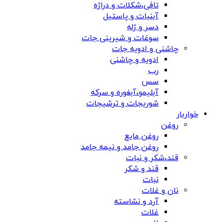
تافی،شکلات و دراژه
آبنبات و پاستیل
دسر و ژله
سوغات و شیرینی جات
چاشنی و ادویه جات
ادویه و چاشنی
رب
سس
آبلیمو،آبغوره و سرکه
شوریجات و ترشیجات
خواربار
روغن
روغن مایع
روغن جامد و نیمه جامد
قند،شکر و نبات
قند و شکر
نبات
نان و غلات
آرد و نشاسته
غلات