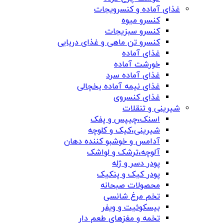
غذای آماده و کنسرویجات
کنسرو میوه
کنسرو سبزیجات
کنسرو تن ماهی و غذای دریایی
غذای آماده
خورشت آماده
غذای آماده سرد
غذای نیمه آماده یخچالی
غذای کنسروی
شیرینی و تنقلات
اسنک،چیپس و پفک
شیرینی،کیک و کلوچه
آدامس و خوشبو کننده دهان
آلوچه،ترشک و لواشک
پودر دسر و ژله
پودر کیک و پنکیک
محصولات صبحانه
تخم مرغ شانسی
بیسکوئیت و ویفر
تخمه و مغزهای طعم دار