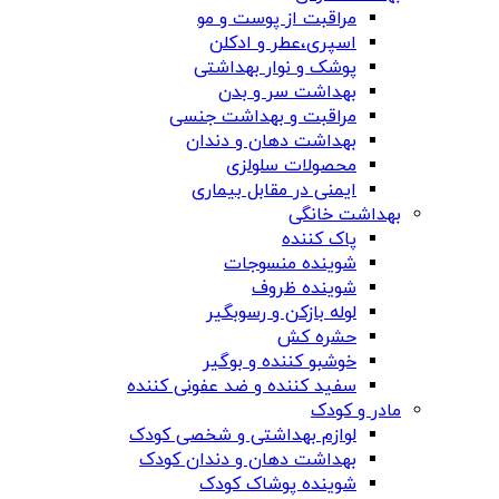
مراقبت از پوست و مو
اسپری،عطر و ادکلن
پوشک و نوار بهداشتی
بهداشت سر و بدن
مراقبت و بهداشت جنسی
بهداشت دهان و دندان
محصولات سلولزی
ایمنی در مقابل بیماری
بهداشت خانگی
پاک کننده
شوینده منسوجات
شوینده ظروف
لوله بازکن و رسوبگیر
حشره کش
خوشبو کننده و بوگیر
سفید کننده و ضد عفونی کننده
مادر و کودک
لوازم بهداشتی و شخصی کودک
بهداشت دهان و دندان کودک
شوینده پوشاک کودک