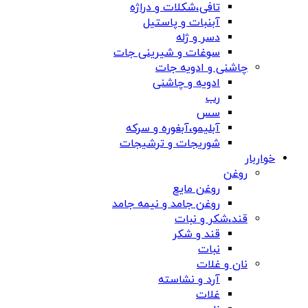
تافی،شکلات و دراژه
آبنبات و پاستیل
دسر و ژله
سوغات و شیرینی جات
چاشنی و ادویه جات
ادویه و چاشنی
رب
سس
آبلیمو،آبغوره و سرکه
شوریجات و ترشیجات
خواربار
روغن
روغن مایع
روغن جامد و نیمه جامد
قند،شکر و نبات
قند و شکر
نبات
نان و غلات
آرد و نشاسته
غلات