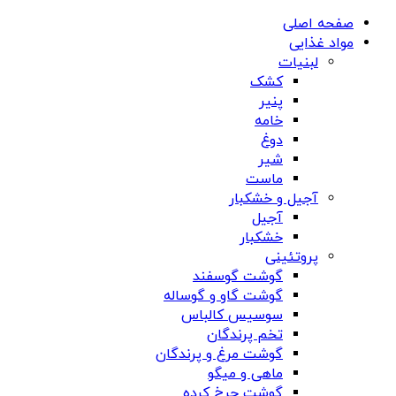
صفحه اصلی
مواد غذایی
لبنیات
کشک
پنیر
خامه
دوغ
شیر
ماست
آجیل و خشکبار
آجیل
خشکبار
پروتئینی
گوشت گوسفند
گوشت گاو و گوساله
سوسیس کالباس
تخم پرندگان
گوشت مرغ و پرندگان
ماهی و میگو
گوشت چرخ کرده