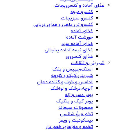
غذای آماده و کنسرویجات
کنسرو میوه
کنسرو سبزیجات
کنسرو تن ماهی و غذای دریایی
غذای آماده
خورشت آماده
غذای آماده سرد
غذای نیمه آماده یخچالی
غذای کنسروی
شیرینی و تنقلات
اسنک،چیپس و پفک
شیرینی،کیک و کلوچه
آدامس و خوشبو کننده دهان
آلوچه،ترشک و لواشک
پودر دسر و ژله
پودر کیک و پنکیک
محصولات صبحانه
تخم مرغ شانسی
بیسکوئیت و ویفر
تخمه و مغزهای طعم دار