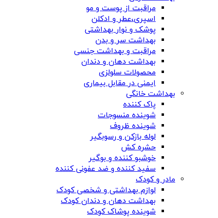
مراقبت از پوست و مو
اسپری،عطر و ادکلن
پوشک و نوار بهداشتی
بهداشت سر و بدن
مراقبت و بهداشت جنسی
بهداشت دهان و دندان
محصولات سلولزی
ایمنی در مقابل بیماری
بهداشت خانگی
پاک کننده
شوینده منسوجات
شوینده ظروف
لوله بازکن و رسوبگیر
حشره کش
خوشبو کننده و بوگیر
سفید کننده و ضد عفونی کننده
مادر و کودک
لوازم بهداشتی و شخصی کودک
بهداشت دهان و دندان کودک
شوینده پوشاک کودک