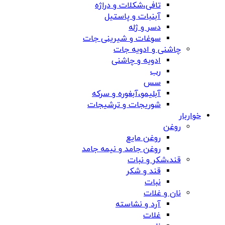
تافی،شکلات و دراژه
آبنبات و پاستیل
دسر و ژله
سوغات و شیرینی جات
چاشنی و ادویه جات
ادویه و چاشنی
رب
سس
آبلیمو،آبغوره و سرکه
شوریجات و ترشیجات
خواربار
روغن
روغن مایع
روغن جامد و نیمه جامد
قند،شکر و نبات
قند و شکر
نبات
نان و غلات
آرد و نشاسته
غلات