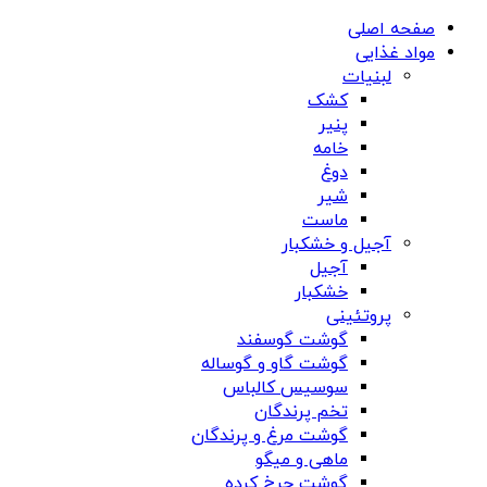
صفحه اصلی
مواد غذایی
لبنیات
کشک
پنیر
خامه
دوغ
شیر
ماست
آجیل و خشکبار
آجیل
خشکبار
پروتئینی
گوشت گوسفند
گوشت گاو و گوساله
سوسیس کالباس
تخم پرندگان
گوشت مرغ و پرندگان
ماهی و میگو
گوشت چرخ کرده