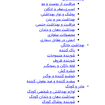
مراقبت از پوست و مو
اسپری،عطر و ادکلن
پوشک و نوار بهداشتی
بهداشت سر و بدن
مراقبت و بهداشت جنسی
بهداشت دهان و دندان
محصولات سلولزی
ایمنی در مقابل بیماری
بهداشت خانگی
پاک کننده
شوینده منسوجات
شوینده ظروف
لوله بازکن و رسوبگیر
حشره کش
خوشبو کننده و بوگیر
سفید کننده و ضد عفونی کننده
مادر و کودک
لوازم بهداشتی و شخصی کودک
بهداشت دهان و دندان کودک
شوینده پوشاک کودک