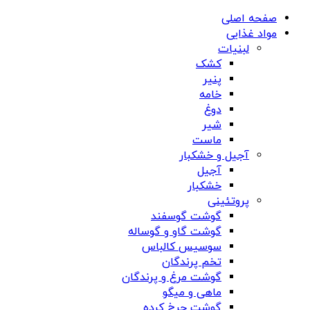
صفحه اصلی
مواد غذایی
لبنیات
کشک
پنیر
خامه
دوغ
شیر
ماست
آجیل و خشکبار
آجیل
خشکبار
پروتئینی
گوشت گوسفند
گوشت گاو و گوساله
سوسیس کالباس
تخم پرندگان
گوشت مرغ و پرندگان
ماهی و میگو
گوشت چرخ کرده