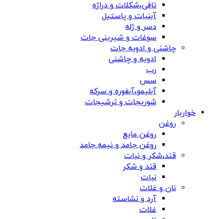
تافی،شکلات و دراژه
آبنبات و پاستیل
دسر و ژله
سوغات و شیرینی جات
چاشنی و ادویه جات
ادویه و چاشنی
رب
سس
آبلیمو،آبغوره و سرکه
شوریجات و ترشیجات
خواربار
روغن
روغن مایع
روغن جامد و نیمه جامد
قند،شکر و نبات
قند و شکر
نبات
نان و غلات
آرد و نشاسته
غلات