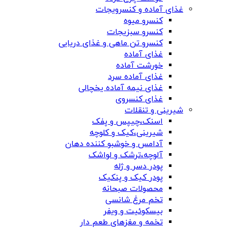
غذای آماده و کنسرویجات
کنسرو میوه
کنسرو سبزیجات
کنسرو تن ماهی و غذای دریایی
غذای آماده
خورشت آماده
غذای آماده سرد
غذای نیمه آماده یخچالی
غذای کنسروی
شیرینی و تنقلات
اسنک،چیپس و پفک
شیرینی،کیک و کلوچه
آدامس و خوشبو کننده دهان
آلوچه،ترشک و لواشک
پودر دسر و ژله
پودر کیک و پنکیک
محصولات صبحانه
تخم مرغ شانسی
بیسکوئیت و ویفر
تخمه و مغزهای طعم دار