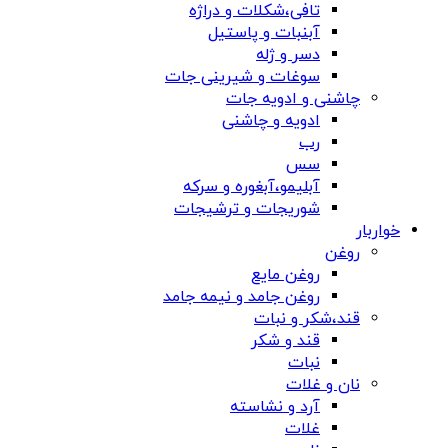
تافی،شکلات و دراژه
آبنبات و پاستیل
دسر و ژله
سوغات و شیرینی جات
چاشنی و ادویه جات
ادویه و چاشنی
رب
سس
آبلیمو،آبغوره و سرکه
شوریجات و ترشیجات
خواربار
روغن
روغن مایع
روغن جامد و نیمه جامد
قند،شکر و نبات
قند و شکر
نبات
نان و غلات
آرد و نشاسته
غلات