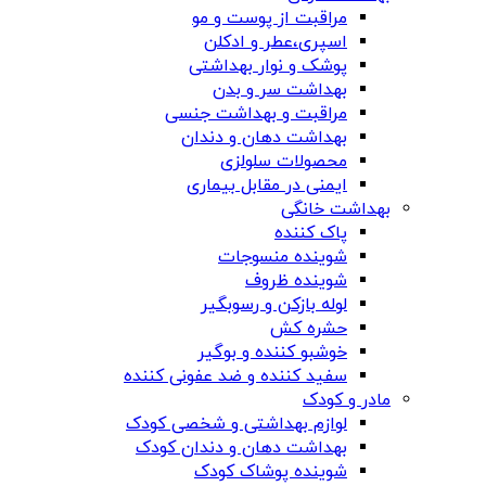
مراقبت از پوست و مو
اسپری،عطر و ادکلن
پوشک و نوار بهداشتی
بهداشت سر و بدن
مراقبت و بهداشت جنسی
بهداشت دهان و دندان
محصولات سلولزی
ایمنی در مقابل بیماری
بهداشت خانگی
پاک کننده
شوینده منسوجات
شوینده ظروف
لوله بازکن و رسوبگیر
حشره کش
خوشبو کننده و بوگیر
سفید کننده و ضد عفونی کننده
مادر و کودک
لوازم بهداشتی و شخصی کودک
بهداشت دهان و دندان کودک
شوینده پوشاک کودک