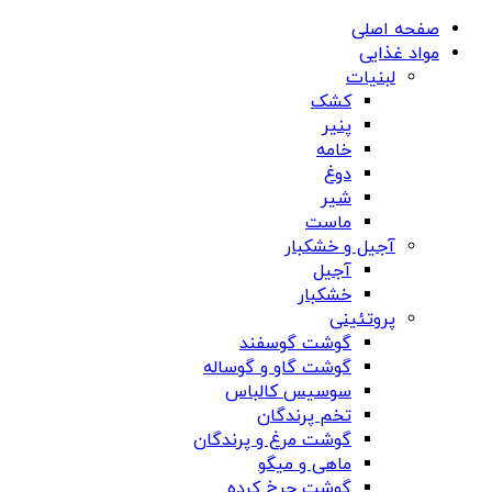
صفحه اصلی
مواد غذایی
لبنیات
کشک
پنیر
خامه
دوغ
شیر
ماست
آجیل و خشکبار
آجیل
خشکبار
پروتئینی
گوشت گوسفند
گوشت گاو و گوساله
سوسیس کالباس
تخم پرندگان
گوشت مرغ و پرندگان
ماهی و میگو
گوشت چرخ کرده