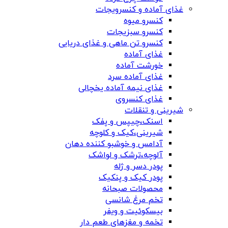
غذای آماده و کنسرویجات
کنسرو میوه
کنسرو سبزیجات
کنسرو تن ماهی و غذای دریایی
غذای آماده
خورشت آماده
غذای آماده سرد
غذای نیمه آماده یخچالی
غذای کنسروی
شیرینی و تنقلات
اسنک،چیپس و پفک
شیرینی،کیک و کلوچه
آدامس و خوشبو کننده دهان
آلوچه،ترشک و لواشک
پودر دسر و ژله
پودر کیک و پنکیک
محصولات صبحانه
تخم مرغ شانسی
بیسکوئیت و ویفر
تخمه و مغزهای طعم دار