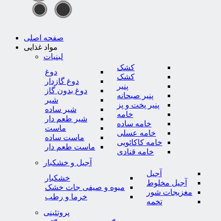
صفحه اصلی
مواد غذایی
لبنیات
کشک
دوغ
کشک
دوغ گازدار
پنیر
دوغ بدون گاز
پنیر صبحانه
شیر
پنیر پخت و پز
شیر ساده
خامه
شیر طعم دار
خامه ساده
ماست
خامه عسلی
ماست ساده
خامه کاکائویی
ماست طعم دار
خامه قنادی
آجیل و خشکبار
آجیل
خشکبار
آجیل مخلوط
میوه و صیفی جات خشک
مغزیجات شور
خرما و رطب
تخمه
پروتئینی