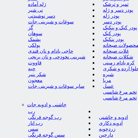
تمبر و ترشک
ژله آماده
پودر دسر و ژله
نی شیر
پودر ژله
دسر نوشیدنی
پودر دسر
سوغات و شیرینی جات
پودر کیک و پنکیک
گز
پودر کیک
سوهان
پودر پنکیک
پشمک
حصولات صبحانه
پولکی
غلات صبحانه
حاجی بادام و نان قندی
شکلات صبحانه
شیرینی نخودچی و نان برنجی
کره بادام زمینی
قاووت
لوا ارده و شکری
حبه
شیره
شکر پنیر
مربا
معجون
عسل
سایر سوغات و شیرینی جات
تخم مرغ شانسی
تخم مرغ شانسی
چاشنی و ادویه جات
رب
ادویه و چاشنی
رب گوجه فرنگی
ادویه دکاری
رب انار
زردچوبه
سس
دارچین
سس گوجه فرنگی