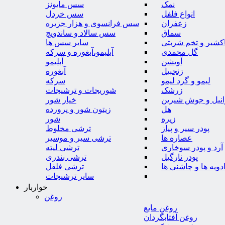
نمک
سس مایونز
انواع فلفل
سس خردل
زعفران
سس فرانسوی و هزار جزیره
سماق
سس سالاد و ساندویچ
کشیر و تخم شربتی
سایر سس ها
گل محمدی
آبلیمو،آبغوره و سرکه
آویشن
آبلیمو
زنجبیل
آبغوره
لیمو و گرد لیمو
سرکه
زرشک
شوریجات و ترشیجات
وانیل و جوش شیرین
خیار شور
هل
زیتون شور و پرورده
زیره
شور
پودر سیر و پیاز
ترشی مخلوط
عصاره ها
ترشی سیر و موسیر
آرد و پودر سوخاری
ترشی لیته
پودر نارگیل
ترشی بندری
دویه ها و چاشنی ها
ترشی فلفل
سایر ترشیجات
خواربار
روغن
روغن مایع
روغن آفتابگردان