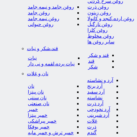
روغن سرخ کردنی
روغن ذرت
روغن جامد و نیمه جامد
روغن زیتون
روغن جامد
روغن ارده،کنجد و کانولا
روغن نیمه جامد
روغن نارگیل
روغن حیوانی
روغن کلزا
روغن مخلوط
سایر روغن ها
قند،شکر و نبات
قند و شکر
نبات
قند
نبات پرده،لقمه و نی دار
شکر
نان و غلات
آرد و نشاسته
آرد برنج
نان
آرد سفید
نان پیتزا
نشاسته
نان سنتی
آرد ذرت
نان صنعتی
آرد نخودچی
خمیر
آرد شیرینی
خمیر پیتزا
غلات
خمیر پیراشکی
ذرت
خمیر یوفکا
گندم
خمیر ترش و خمیر مایه