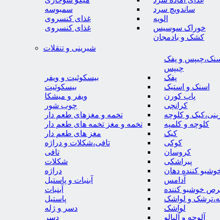
ساندویچ سرد
سمبوسه
الویه
غذای کنسروی
خوراک سوسیس
غذای کنسروی
کشک و بادمجان
شیرینی و تنقلات
نک،چیپس و پفک
چیپس
پفک
بیسکوئیت و ویفر
اسنک و استیک
بیسکوئیت
پاپ کورن
ویفر و میشکا
کرانچی
چوب شور
نی،کیک و کلوچه
تخمه و مغزهای طعم دار
کلوچه و کلمپه
تخمه و مغز تخمه های طعم دار
کیک
مغز های طعم دار
کوکی
تافی،شکلات و دراژه
کروسان
تافی
پیراشکی
شکلات
وشبو کننده دهان
دراژه
آدامس
آبنبات و پاستیل
رص خوشبو کننده
آبنبات
ه،ترشک و لواشک
پاستیل
لواشک
دسر و ژله
آلوچه و آلبالو
دسر