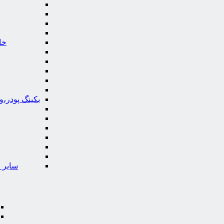
خا
بکینگ پودر،
سایر ا