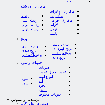
جو
ماکارانی و رشته
ماکارانی و لازانیا
ماکارانی
رشته
ماکارانی فرمی
رشته آشی
لازانیا
رشته سوپی
نودل
رشته پلویی
پاستا
برنج
برنج ایرانی
برنج خارجی
برنج قهوه ای
برنج هندی
برنج نیم دانه
برنج پاکستانی
برنج دانه
حبوبات و سویا
حبوبات
عدس و دال عدس
انواع لوبیا
سویا
لپه
سویا
نخود
ماش
حبوبات مخلوط
نوشیدنی و دمنوش
نوشیدنی های گرم