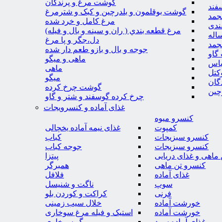
گوشت مرغ و پرندگان
فند
گوشت بوقلمون و بلدرچین و کبک و شترمرغ
جمد
مرغ کامل و خرد شده
ندی
مرغ قطعه بندي ( ران و سينه و بال و فيله)
اله
دل،جگر و پا مرغ
جمد
جوجه و بال و بازو طعم دار شده
گاو
ماهی و میگو
باس
ماهی
کتل
میگو
گان
گوشت چرخ کرده
چین
چرخ کرده گوسفند و شتر و گاو
غذای آماده و کنسرویجات
کنسرو میوه
کمپوت
غذای نیمه آماده یخچالی
کنسرو سبزیجات
کباب
کنسرو سبزیجات
جوجه کباب
ماهی و غذای دریایی
پیتزا
کنسرو تن ماهی
همبرگر
غذای آماده
فلافل
سوپ
ناگت و شنیسل
فرنی
کراکت و کوردن بلو
خورشت آماده
خلال سیب زمینی
خورشت آماده
استیک و فیله مرغ سوخاری
غذای آماده سرد
میگو سوخاری