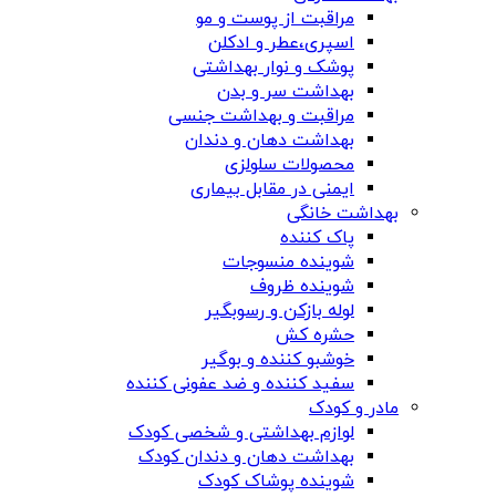
مراقبت از پوست و مو
اسپری،عطر و ادکلن
پوشک و نوار بهداشتی
بهداشت سر و بدن
مراقبت و بهداشت جنسی
بهداشت دهان و دندان
محصولات سلولزی
ایمنی در مقابل بیماری
بهداشت خانگی
پاک کننده
شوینده منسوجات
شوینده ظروف
لوله بازکن و رسوبگیر
حشره کش
خوشبو کننده و بوگیر
سفید کننده و ضد عفونی کننده
مادر و کودک
لوازم بهداشتی و شخصی کودک
بهداشت دهان و دندان کودک
شوینده پوشاک کودک