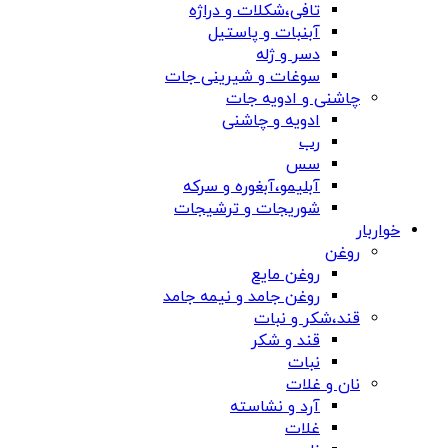
تافی،شکلات و دراژه
آبنبات و پاستیل
دسر و ژله
سوغات و شیرینی جات
چاشنی و ادویه جات
ادویه و چاشنی
رب
سس
آبلیمو،آبغوره و سرکه
شوریجات و ترشیجات
خواربار
روغن
روغن مایع
روغن جامد و نیمه جامد
قند،شکر و نبات
قند و شکر
نبات
نان و غلات
آرد و نشاسته
غلات