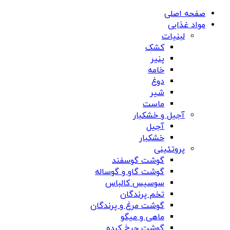
صفحه اصلی
مواد غذایی
لبنیات
کشک
پنیر
خامه
دوغ
شیر
ماست
آجیل و خشکبار
آجیل
خشکبار
پروتئینی
گوشت گوسفند
گوشت گاو و گوساله
سوسیس کالباس
تخم پرندگان
گوشت مرغ و پرندگان
ماهی و میگو
گوشت چرخ کرده