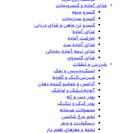
غذای آماده و کنسرویجات
کنسرو میوه
کنسرو سبزیجات
کنسرو تن ماهی و غذای دریایی
غذای آماده
خورشت آماده
غذای آماده سرد
غذای نیمه آماده یخچالی
غذای کنسروی
شیرینی و تنقلات
اسنک،چیپس و پفک
شیرینی،کیک و کلوچه
آدامس و خوشبو کننده دهان
آلوچه،ترشک و لواشک
پودر دسر و ژله
پودر کیک و پنکیک
محصولات صبحانه
تخم مرغ شانسی
بیسکوئیت و ویفر
تخمه و مغزهای طعم دار