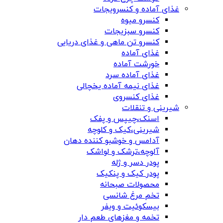
غذای آماده و کنسرویجات
کنسرو میوه
کنسرو سبزیجات
کنسرو تن ماهی و غذای دریایی
غذای آماده
خورشت آماده
غذای آماده سرد
غذای نیمه آماده یخچالی
غذای کنسروی
شیرینی و تنقلات
اسنک،چیپس و پفک
شیرینی،کیک و کلوچه
آدامس و خوشبو کننده دهان
آلوچه،ترشک و لواشک
پودر دسر و ژله
پودر کیک و پنکیک
محصولات صبحانه
تخم مرغ شانسی
بیسکوئیت و ویفر
تخمه و مغزهای طعم دار