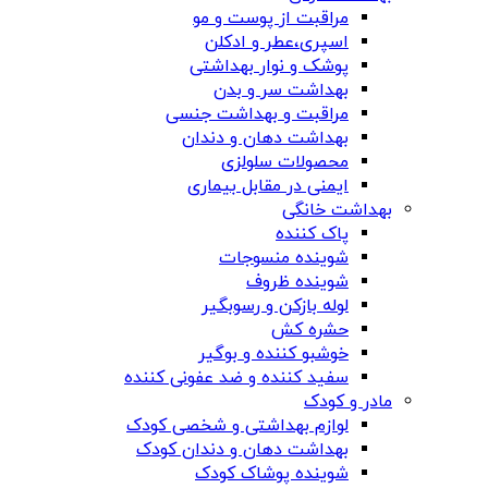
مراقبت از پوست و مو
اسپری،عطر و ادکلن
پوشک و نوار بهداشتی
بهداشت سر و بدن
مراقبت و بهداشت جنسی
بهداشت دهان و دندان
محصولات سلولزی
ایمنی در مقابل بیماری
بهداشت خانگی
پاک کننده
شوینده منسوجات
شوینده ظروف
لوله بازکن و رسوبگیر
حشره کش
خوشبو کننده و بوگیر
سفید کننده و ضد عفونی کننده
مادر و کودک
لوازم بهداشتی و شخصی کودک
بهداشت دهان و دندان کودک
شوینده پوشاک کودک