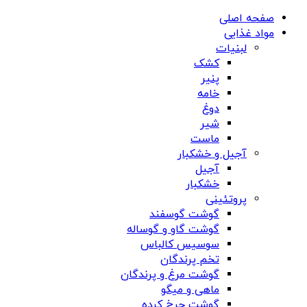
صفحه اصلی
مواد غذایی
لبنیات
کشک
پنیر
خامه
دوغ
شیر
ماست
آجیل و خشکبار
آجیل
خشکبار
پروتئینی
گوشت گوسفند
گوشت گاو و گوساله
سوسیس کالباس
تخم پرندگان
گوشت مرغ و پرندگان
ماهی و میگو
گوشت چرخ کرده