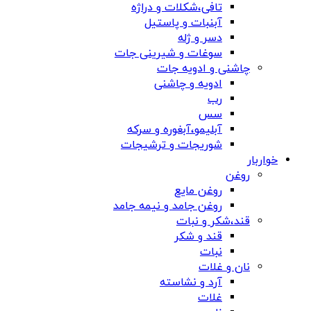
تافی،شکلات و دراژه
آبنبات و پاستیل
دسر و ژله
سوغات و شیرینی جات
چاشنی و ادویه جات
ادویه و چاشنی
رب
سس
آبلیمو،آبغوره و سرکه
شوریجات و ترشیجات
خواربار
روغن
روغن مایع
روغن جامد و نیمه جامد
قند،شکر و نبات
قند و شکر
نبات
نان و غلات
آرد و نشاسته
غلات