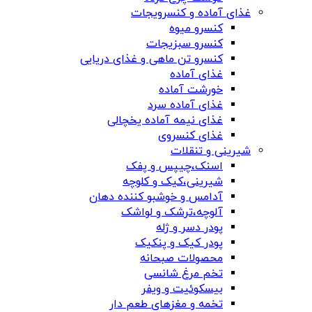
غذای آماده و کنسرویجات
کنسرو میوه
کنسرو سبزیجات
کنسرو تن ماهی و غذای دریایی
غذای آماده
خورشت آماده
غذای آماده سرد
غذای نیمه آماده یخچالی
غذای کنسروی
شیرینی و تنقلات
اسنک،چیپس و پفک
شیرینی،کیک و کلوچه
آدامس و خوشبو کننده دهان
آلوچه،ترشک و لواشک
پودر دسر و ژله
پودر کیک و پنکیک
محصولات صبحانه
تخم مرغ شانسی
بیسکوئیت و ویفر
تخمه و مغزهای طعم دار