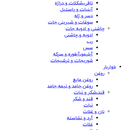
تافی،شکلات و دراژه
آبنبات و پاستیل
دسر و ژله
سوغات و شیرینی جات
چاشنی و ادویه جات
ادویه و چاشنی
رب
سس
آبلیمو،آبغوره و سرکه
شوریجات و ترشیجات
خواربار
روغن
روغن مایع
روغن جامد و نیمه جامد
قند،شکر و نبات
قند و شکر
نبات
نان و غلات
آرد و نشاسته
غلات