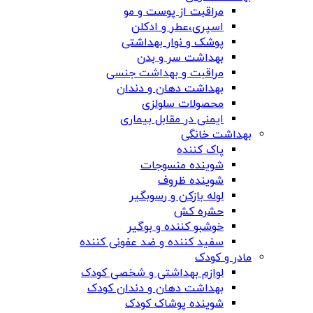
مراقبت از پوست و مو
اسپری،عطر و ادکلن
پوشک و نوار بهداشتی
بهداشت سر و بدن
مراقبت و بهداشت جنسی
بهداشت دهان و دندان
محصولات سلولزی
ایمنی در مقابل بیماری
بهداشت خانگی
پاک کننده
شوینده منسوجات
شوینده ظروف
لوله بازکن و رسوبگیر
حشره کش
خوشبو کننده و بوگیر
سفید کننده و ضد عفونی کننده
مادر و کودک
لوازم بهداشتی و شخصی کودک
بهداشت دهان و دندان کودک
شوینده پوشاک کودک