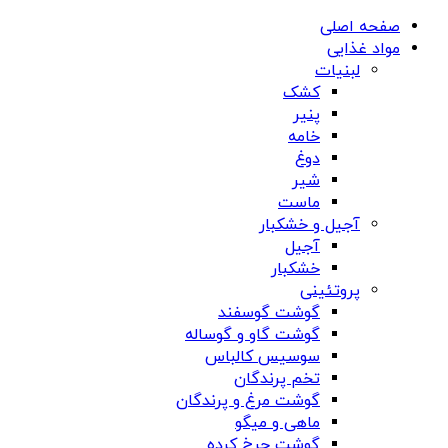
صفحه اصلی
مواد غذایی
لبنیات
کشک
پنیر
خامه
دوغ
شیر
ماست
آجیل و خشکبار
آجیل
خشکبار
پروتئینی
گوشت گوسفند
گوشت گاو و گوساله
سوسیس کالباس
تخم پرندگان
گوشت مرغ و پرندگان
ماهی و میگو
گوشت چرخ کرده