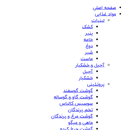
صفحه اصلی
مواد غذایی
لبنیات
کشک
پنیر
خامه
دوغ
شیر
ماست
آجیل و خشکبار
آجیل
خشکبار
پروتئینی
گوشت گوسفند
گوشت گاو و گوساله
سوسیس کالباس
تخم پرندگان
گوشت مرغ و پرندگان
ماهی و میگو
گوشت چرخ کرده