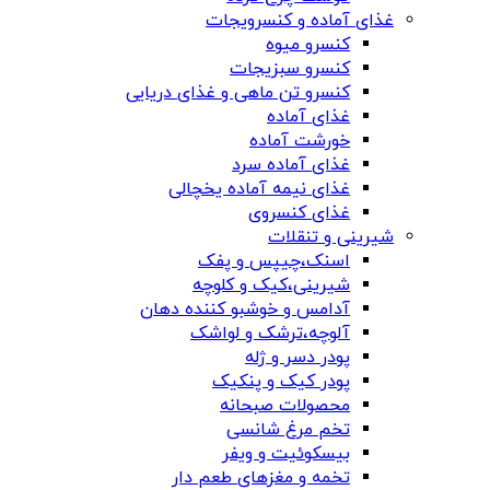
غذای آماده و کنسرویجات
کنسرو میوه
کنسرو سبزیجات
کنسرو تن ماهی و غذای دریایی
غذای آماده
خورشت آماده
غذای آماده سرد
غذای نیمه آماده یخچالی
غذای کنسروی
شیرینی و تنقلات
اسنک،چیپس و پفک
شیرینی،کیک و کلوچه
آدامس و خوشبو کننده دهان
آلوچه،ترشک و لواشک
پودر دسر و ژله
پودر کیک و پنکیک
محصولات صبحانه
تخم مرغ شانسی
بیسکوئیت و ویفر
تخمه و مغزهای طعم دار