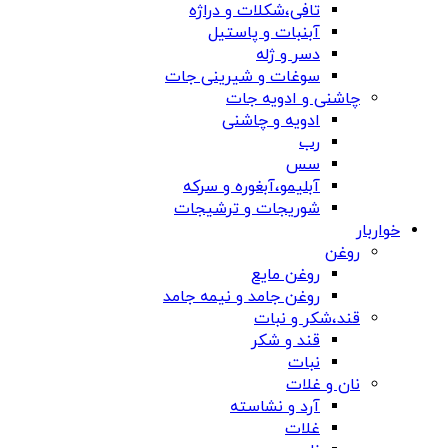
تافی،شکلات و دراژه
آبنبات و پاستیل
دسر و ژله
سوغات و شیرینی جات
چاشنی و ادویه جات
ادویه و چاشنی
رب
سس
آبلیمو،آبغوره و سرکه
شوریجات و ترشیجات
خواربار
روغن
روغن مایع
روغن جامد و نیمه جامد
قند،شکر و نبات
قند و شکر
نبات
نان و غلات
آرد و نشاسته
غلات