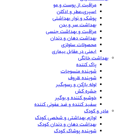
مراقبت از پوست و مو
اسپری،عطر و ادکلن
پوشک و نوار بهداشتی
بهداشت سر و بدن
مراقبت و بهداشت جنسی
بهداشت دهان و دندان
محصولات سلولزی
ایمنی در مقابل بیماری
بهداشت خانگی
پاک کننده
شوینده منسوجات
شوینده ظروف
لوله بازکن و رسوبگیر
حشره کش
خوشبو کننده و بوگیر
سفید کننده و ضد عفونی کننده
مادر و کودک
لوازم بهداشتی و شخصی کودک
بهداشت دهان و دندان کودک
شوینده پوشاک کودک