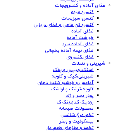
غذای آماده و کنسرویجات
کنسرو میوه
کنسرو سبزیجات
کنسرو تن ماهی و غذای دریایی
غذای آماده
خورشت آماده
غذای آماده سرد
غذای نیمه آماده یخچالی
غذای کنسروی
شیرینی و تنقلات
اسنک،چیپس و پفک
شیرینی،کیک و کلوچه
آدامس و خوشبو کننده دهان
آلوچه،ترشک و لواشک
پودر دسر و ژله
پودر کیک و پنکیک
محصولات صبحانه
تخم مرغ شانسی
بیسکوئیت و ویفر
تخمه و مغزهای طعم دار