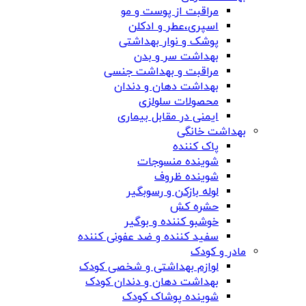
مراقبت از پوست و مو
اسپری،عطر و ادکلن
پوشک و نوار بهداشتی
بهداشت سر و بدن
مراقبت و بهداشت جنسی
بهداشت دهان و دندان
محصولات سلولزی
ایمنی در مقابل بیماری
بهداشت خانگی
پاک کننده
شوینده منسوجات
شوینده ظروف
لوله بازکن و رسوبگیر
حشره کش
خوشبو کننده و بوگیر
سفید کننده و ضد عفونی کننده
مادر و کودک
لوازم بهداشتی و شخصی کودک
بهداشت دهان و دندان کودک
شوینده پوشاک کودک