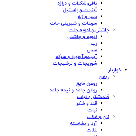
تافی،شکلات و دراژه
آبنبات و پاستیل
دسر و ژله
سوغات و شیرینی جات
چاشنی و ادویه جات
ادویه و چاشنی
رب
سس
آبلیمو،آبغوره و سرکه
شوریجات و ترشیجات
خواربار
روغن
روغن مایع
روغن جامد و نیمه جامد
قند،شکر و نبات
قند و شکر
نبات
نان و غلات
آرد و نشاسته
غلات