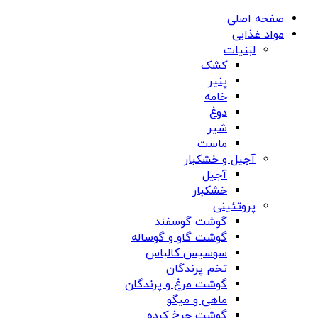
صفحه اصلی
مواد غذایی
لبنیات
کشک
پنیر
خامه
دوغ
شیر
ماست
آجیل و خشکبار
آجیل
خشکبار
پروتئینی
گوشت گوسفند
گوشت گاو و گوساله
سوسیس کالباس
تخم پرندگان
گوشت مرغ و پرندگان
ماهی و میگو
گوشت چرخ کرده