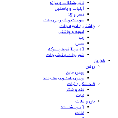
تافی،شکلات و دراژه
آبنبات و پاستیل
دسر و ژله
سوغات و شیرینی جات
چاشنی و ادویه جات
ادویه و چاشنی
رب
سس
آبلیمو،آبغوره و سرکه
شوریجات و ترشیجات
خواربار
روغن
روغن مایع
روغن جامد و نیمه جامد
قند،شکر و نبات
قند و شکر
نبات
نان و غلات
آرد و نشاسته
غلات