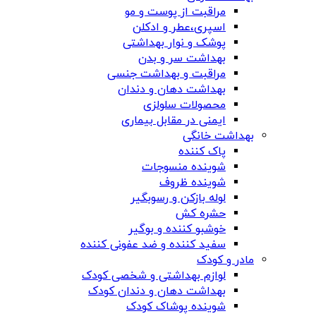
مراقبت از پوست و مو
اسپری،عطر و ادکلن
پوشک و نوار بهداشتی
بهداشت سر و بدن
مراقبت و بهداشت جنسی
بهداشت دهان و دندان
محصولات سلولزی
ایمنی در مقابل بیماری
بهداشت خانگی
پاک کننده
شوینده منسوجات
شوینده ظروف
لوله بازکن و رسوبگیر
حشره کش
خوشبو کننده و بوگیر
سفید کننده و ضد عفونی کننده
مادر و کودک
لوازم بهداشتی و شخصی کودک
بهداشت دهان و دندان کودک
شوینده پوشاک کودک