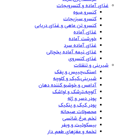
غذای آماده و کنسرویجات
کنسرو میوه
کنسرو سبزیجات
کنسرو تن ماهی و غذای دریایی
غذای آماده
خورشت آماده
غذای آماده سرد
غذای نیمه آماده یخچالی
غذای کنسروی
شیرینی و تنقلات
اسنک،چیپس و پفک
شیرینی،کیک و کلوچه
آدامس و خوشبو کننده دهان
آلوچه،ترشک و لواشک
پودر دسر و ژله
پودر کیک و پنکیک
محصولات صبحانه
تخم مرغ شانسی
بیسکوئیت و ویفر
تخمه و مغزهای طعم دار