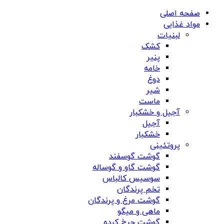
صفحه اصلی
مواد غذایی
لبنیات
کشک
پنیر
خامه
دوغ
شیر
ماست
آجیل و خشکبار
آجیل
خشکبار
پروتئینی
گوشت گوسفند
گوشت گاو و گوساله
سوسیس کالباس
تخم پرندگان
گوشت مرغ و پرندگان
ماهی و میگو
گوشت چرخ کرده