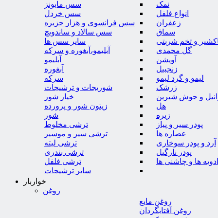
نمک
سس مایونز
انواع فلفل
سس خردل
زعفران
سس فرانسوی و هزار جزیره
سماق
سس سالاد و ساندویچ
کشیر و تخم شربتی
سایر سس ها
گل محمدی
آبلیمو،آبغوره و سرکه
آویشن
آبلیمو
زنجبیل
آبغوره
لیمو و گرد لیمو
سرکه
زرشک
شوریجات و ترشیجات
وانیل و جوش شیرین
خیار شور
هل
زیتون شور و پرورده
زیره
شور
پودر سیر و پیاز
ترشی مخلوط
عصاره ها
ترشی سیر و موسیر
آرد و پودر سوخاری
ترشی لیته
پودر نارگیل
ترشی بندری
دویه ها و چاشنی ها
ترشی فلفل
سایر ترشیجات
خواربار
روغن
روغن مایع
روغن آفتابگردان