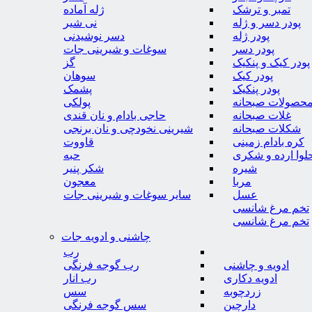
تمبر و ترشک
ژله آماده
پودر دسر و ژله
نی شیر
پودر ژله
دسر نوشیدنی
پودر دسر
سوغات و شیرینی جات
پودر کیک و پنکیک
گز
پودر کیک
سوهان
پودر پنکیک
پشمک
حصولات صبحانه
پولکی
غلات صبحانه
حاجی بادام و نان قندی
شکلات صبحانه
شیرینی نخودچی و نان برنجی
کره بادام زمینی
قاووت
لوا ارده و شکری
حبه
شیره
شکر پنیر
مربا
معجون
عسل
سایر سوغات و شیرینی جات
تخم مرغ شانسی
تخم مرغ شانسی
چاشنی و ادویه جات
رب
ادویه و چاشنی
رب گوجه فرنگی
ادویه دکاری
رب انار
زردچوبه
سس
دارچین
سس گوجه فرنگی