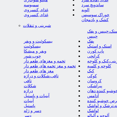
ساندویچ سرد
سمبوسه
الویه
غذای کنسروی
خوراک سوسیس
غذای کنسروی
کشک و بادمجان
شیرینی و تنقلات
نک،چیپس و پفک
چیپس
پفک
بیسکوئیت و ویفر
اسنک و استیک
بیسکوئیت
پاپ کورن
ویفر و میشکا
کرانچی
چوب شور
نی،کیک و کلوچه
تخمه و مغزهای طعم دار
کلوچه و کلمپه
تخمه و مغز تخمه های طعم دار
کیک
مغز های طعم دار
کوکی
تافی،شکلات و دراژه
کروسان
تافی
پیراشکی
شکلات
وشبو کننده دهان
دراژه
آدامس
آبنبات و پاستیل
رص خوشبو کننده
آبنبات
ه،ترشک و لواشک
پاستیل
لواشک
دسر و ژله
آلوچه و آلبالو
دسر