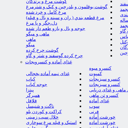
گوشت مرغ و پرندگان
فند
گوشت بوقلمون و بلدرچین و کبک و شترمرغ
جمد
مرغ کامل و خرد شده
ندی
مرغ قطعه بندي ( ران و سينه و بال و فيله)
اله
دل،جگر و پا مرغ
جمد
جوجه و بال و بازو طعم دار شده
گاو
ماهی و میگو
باس
ماهی
کتل
میگو
گان
گوشت چرخ کرده
چین
چرخ کرده گوسفند و شتر و گاو
غذای آماده و کنسرویجات
کنسرو میوه
کمپوت
غذای نیمه آماده یخچالی
کنسرو سبزیجات
کباب
کنسرو سبزیجات
جوجه کباب
ماهی و غذای دریایی
پیتزا
کنسرو تن ماهی
همبرگر
غذای آماده
فلافل
سوپ
ناگت و شنیسل
فرنی
کراکت و کوردن بلو
خورشت آماده
خلال سیب زمینی
خورشت آماده
استیک و فیله مرغ سوخاری
غذای آماده سرد
میگو سوخاری