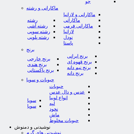
جو
ماکارانی و رشته
ماکارانی و لازانیا
ماکارانی
رشته
ماکارانی فرمی
رشته آشی
لازانیا
رشته سوپی
نودل
رشته پلویی
پاستا
برنج
برنج ایرانی
برنج خارجی
برنج قهوه ای
برنج هندی
برنج نیم دانه
برنج پاکستانی
برنج دانه
حبوبات و سویا
حبوبات
عدس و دال عدس
انواع لوبیا
سویا
لپه
سویا
نخود
ماش
حبوبات مخلوط
نوشیدنی و دمنوش
نوشیدنی های گرم