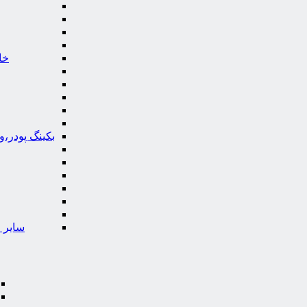
خا
بکینگ پودر،
سایر ا