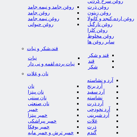
روغن سرخ کردنی
روغن ذرت
روغن جامد و نیمه جامد
روغن زیتون
روغن جامد
روغن ارده،کنجد و کانولا
روغن نیمه جامد
روغن نارگیل
روغن حیوانی
روغن کلزا
روغن مخلوط
سایر روغن ها
قند،شکر و نبات
قند و شکر
نبات
قند
نبات پرده،لقمه و نی دار
شکر
نان و غلات
آرد و نشاسته
آرد برنج
نان
آرد سفید
نان پیتزا
نشاسته
نان سنتی
آرد ذرت
نان صنعتی
آرد نخودچی
خمیر
آرد شیرینی
خمیر پیتزا
غلات
خمیر پیراشکی
ذرت
خمیر یوفکا
گندم
خمیر ترش و خمیر مایه