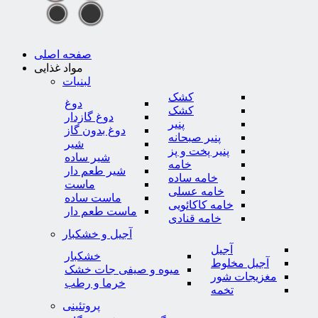
صفحه اصلی
مواد غذایی
لبنیات
کشک
دوغ
کشک
دوغ گازدار
پنیر
دوغ بدون گاز
پنیر صبحانه
شیر
پنیر پخت و پز
شیر ساده
خامه
شیر طعم دار
خامه ساده
ماست
خامه عسلی
ماست ساده
خامه کاکائویی
ماست طعم دار
خامه قنادی
آجیل و خشکبار
آجیل
خشکبار
آجیل مخلوط
میوه و صیفی جات خشک
مغزیجات شور
خرما و رطب
تخمه
پروتئینی