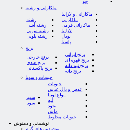
جو
ماکارانی و رشته
ماکارانی و لازانیا
ماکارانی
رشته
ماکارانی فرمی
رشته آشی
لازانیا
رشته سوپی
نودل
رشته پلویی
پاستا
برنج
برنج ایرانی
برنج خارجی
برنج قهوه ای
برنج هندی
برنج نیم دانه
برنج پاکستانی
برنج دانه
حبوبات و سویا
حبوبات
عدس و دال عدس
انواع لوبیا
سویا
لپه
سویا
نخود
ماش
حبوبات مخلوط
نوشیدنی و دمنوش
نوشیدنی های گرم