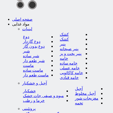
صفحه اصلی
مواد غذایی
لبنیات
کشک
دوغ
کشک
دوغ گازدار
پنیر
دوغ بدون گاز
پنیر صبحانه
شیر
پنیر پخت و پز
شیر ساده
خامه
شیر طعم دار
خامه ساده
ماست
خامه عسلی
ماست ساده
خامه کاکائویی
ماست طعم دار
خامه قنادی
آجیل و خشکبار
آجیل
خشکبار
آجیل مخلوط
میوه و صیفی جات خشک
مغزیجات شور
خرما و رطب
تخمه
پروتئینی