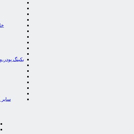
خا
بکینگ پودر،
سایر ا