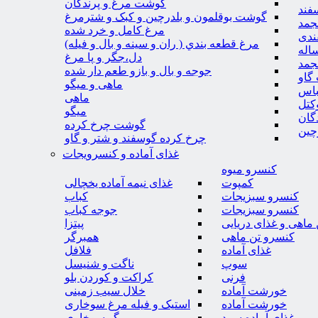
گوشت مرغ و پرندگان
فند
گوشت بوقلمون و بلدرچین و کبک و شترمرغ
جمد
مرغ کامل و خرد شده
ندی
مرغ قطعه بندي ( ران و سينه و بال و فيله)
اله
دل،جگر و پا مرغ
جمد
جوجه و بال و بازو طعم دار شده
گاو
ماهی و میگو
باس
ماهی
کتل
میگو
گان
گوشت چرخ کرده
چین
چرخ کرده گوسفند و شتر و گاو
غذای آماده و کنسرویجات
کنسرو میوه
کمپوت
غذای نیمه آماده یخچالی
کنسرو سبزیجات
کباب
کنسرو سبزیجات
جوجه کباب
ماهی و غذای دریایی
پیتزا
کنسرو تن ماهی
همبرگر
غذای آماده
فلافل
سوپ
ناگت و شنیسل
فرنی
کراکت و کوردن بلو
خورشت آماده
خلال سیب زمینی
خورشت آماده
استیک و فیله مرغ سوخاری
غذای آماده سرد
میگو سوخاری