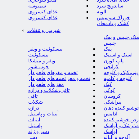
ساندویچ سرد
سمبوسه
الویه
غذای کنسروی
خوراک سوسیس
غذای کنسروی
کشک و بادمجان
شیرینی و تنقلات
نک،چیپس و پفک
چیپس
پفک
بیسکوئیت و ویفر
اسنک و استیک
بیسکوئیت
پاپ کورن
ویفر و میشکا
کرانچی
چوب شور
نی،کیک و کلوچه
تخمه و مغزهای طعم دار
کلوچه و کلمپه
تخمه و مغز تخمه های طعم دار
کیک
مغز های طعم دار
کوکی
تافی،شکلات و دراژه
کروسان
تافی
پیراشکی
شکلات
وشبو کننده دهان
دراژه
آدامس
آبنبات و پاستیل
رص خوشبو کننده
آبنبات
ه،ترشک و لواشک
پاستیل
لواشک
دسر و ژله
آلوچه و آلبالو
دسر