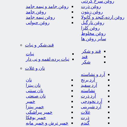
روغن سرخ کردنی
روغن ذرت
روغن جامد و نیمه جامد
روغن زیتون
روغن جامد
روغن ارده،کنجد و کانولا
روغن نیمه جامد
روغن نارگیل
روغن حیوانی
روغن کلزا
روغن مخلوط
سایر روغن ها
قند،شکر و نبات
قند و شکر
نبات
قند
نبات پرده،لقمه و نی دار
شکر
نان و غلات
آرد و نشاسته
آرد برنج
نان
آرد سفید
نان پیتزا
نشاسته
نان سنتی
آرد ذرت
نان صنعتی
آرد نخودچی
خمیر
آرد شیرینی
خمیر پیتزا
غلات
خمیر پیراشکی
ذرت
خمیر یوفکا
گندم
خمیر ترش و خمیر مایه