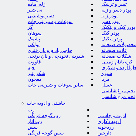
تمبر و ترشک
ژله آماده
پودر دسر و ژله
نی شیر
پودر ژله
دسر نوشیدنی
پودر دسر
سوغات و شیرینی جات
پودر کیک و پنکیک
گز
پودر کیک
سوهان
پودر پنکیک
پشمک
حصولات صبحانه
پولکی
غلات صبحانه
حاجی بادام و نان قندی
شکلات صبحانه
شیرینی نخودچی و نان برنجی
کره بادام زمینی
قاووت
لوا ارده و شکری
حبه
شیره
شکر پنیر
مربا
معجون
عسل
سایر سوغات و شیرینی جات
تخم مرغ شانسی
تخم مرغ شانسی
چاشنی و ادویه جات
رب
ادویه و چاشنی
رب گوجه فرنگی
ادویه دکاری
رب انار
زردچوبه
سس
دارچین
سس گوجه فرنگی