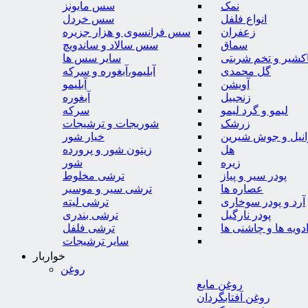
نمک
سس مایونز
انواع فلفل
سس خردل
زعفران
سس فرانسوی و هزار جزیره
سماق
سس سالاد و ساندویچ
کشیر و تخم شربتی
سایر سس ها
گل محمدی
آبلیمو،آبغوره و سرکه
آویشن
آبلیمو
زنجبیل
آبغوره
لیمو و گرد لیمو
سرکه
زرشک
شوریجات و ترشیجات
وانیل و جوش شیرین
خیار شور
هل
زیتون شور و پرورده
زیره
شور
پودر سیر و پیاز
ترشی مخلوط
عصاره ها
ترشی سیر و موسیر
آرد و پودر سوخاری
ترشی لیته
پودر نارگیل
ترشی بندری
دویه ها و چاشنی ها
ترشی فلفل
سایر ترشیجات
خواربار
روغن
روغن مایع
روغن آفتابگردان