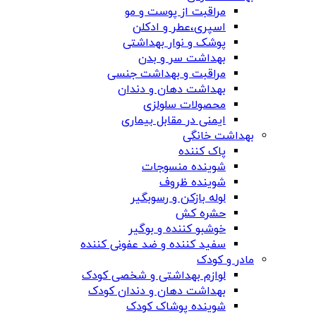
مراقبت از پوست و مو
اسپری،عطر و ادکلن
پوشک و نوار بهداشتی
بهداشت سر و بدن
مراقبت و بهداشت جنسی
بهداشت دهان و دندان
محصولات سلولزی
ایمنی در مقابل بیماری
بهداشت خانگی
پاک کننده
شوینده منسوجات
شوینده ظروف
لوله بازکن و رسوبگیر
حشره کش
خوشبو کننده و بوگیر
سفید کننده و ضد عفونی کننده
مادر و کودک
لوازم بهداشتی و شخصی کودک
بهداشت دهان و دندان کودک
شوینده پوشاک کودک