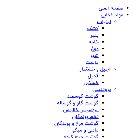
صفحه اصلی
مواد غذایی
لبنیات
کشک
پنیر
خامه
دوغ
شیر
ماست
آجیل و خشکبار
آجیل
خشکبار
پروتئینی
گوشت گوسفند
گوشت گاو و گوساله
سوسیس کالباس
تخم پرندگان
گوشت مرغ و پرندگان
ماهی و میگو
گوشت چرخ کرده