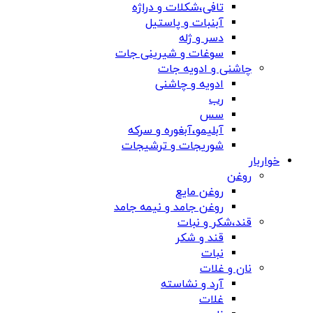
تافی،شکلات و دراژه
آبنبات و پاستیل
دسر و ژله
سوغات و شیرینی جات
چاشنی و ادویه جات
ادویه و چاشنی
رب
سس
آبلیمو،آبغوره و سرکه
شوریجات و ترشیجات
خواربار
روغن
روغن مایع
روغن جامد و نیمه جامد
قند،شکر و نبات
قند و شکر
نبات
نان و غلات
آرد و نشاسته
غلات