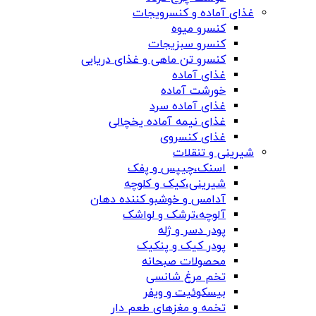
غذای آماده و کنسرویجات
کنسرو میوه
کنسرو سبزیجات
کنسرو تن ماهی و غذای دریایی
غذای آماده
خورشت آماده
غذای آماده سرد
غذای نیمه آماده یخچالی
غذای کنسروی
شیرینی و تنقلات
اسنک،چیپس و پفک
شیرینی،کیک و کلوچه
آدامس و خوشبو کننده دهان
آلوچه،ترشک و لواشک
پودر دسر و ژله
پودر کیک و پنکیک
محصولات صبحانه
تخم مرغ شانسی
بیسکوئیت و ویفر
تخمه و مغزهای طعم دار