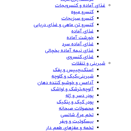
غذای آماده و کنسرویجات
کنسرو میوه
کنسرو سبزیجات
کنسرو تن ماهی و غذای دریایی
غذای آماده
خورشت آماده
غذای آماده سرد
غذای نیمه آماده یخچالی
غذای کنسروی
شیرینی و تنقلات
اسنک،چیپس و پفک
شیرینی،کیک و کلوچه
آدامس و خوشبو کننده دهان
آلوچه،ترشک و لواشک
پودر دسر و ژله
پودر کیک و پنکیک
محصولات صبحانه
تخم مرغ شانسی
بیسکوئیت و ویفر
تخمه و مغزهای طعم دار