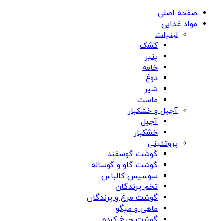
صفحه اصلی
مواد غذایی
لبنیات
کشک
پنیر
خامه
دوغ
شیر
ماست
آجیل و خشکبار
آجیل
خشکبار
پروتئینی
گوشت گوسفند
گوشت گاو و گوساله
سوسیس کالباس
تخم پرندگان
گوشت مرغ و پرندگان
ماهی و میگو
گوشت چرخ کرده