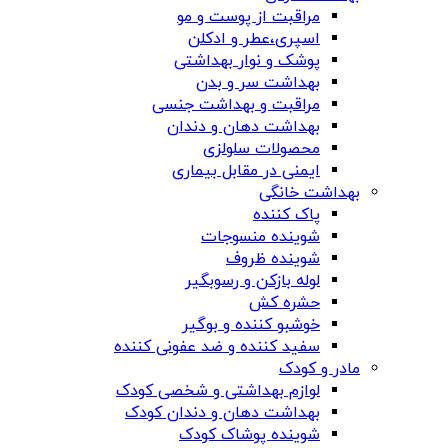
مراقبت از پوست و مو
اسپری،عطر و ادکلن
پوشک و نوار بهداشتی
بهداشت سر و بدن
مراقبت و بهداشت جنسی
بهداشت دهان و دندان
محصولات سلولزی
ایمنی در مقابل بیماری
بهداشت خانگی
پاک کننده
شوینده منسوجات
شوینده ظروف
لوله بازکن و رسوبگیر
حشره کش
خوشبو کننده و بوگیر
سفید کننده و ضد عفونی کننده
مادر و کودک
لوازم بهداشتی و شخصی کودک
بهداشت دهان و دندان کودک
شوینده پوشاک کودک