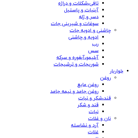
تافی،شکلات و دراژه
آبنبات و پاستیل
دسر و ژله
سوغات و شیرینی جات
چاشنی و ادویه جات
ادویه و چاشنی
رب
سس
آبلیمو،آبغوره و سرکه
شوریجات و ترشیجات
خواربار
روغن
روغن مایع
روغن جامد و نیمه جامد
قند،شکر و نبات
قند و شکر
نبات
نان و غلات
آرد و نشاسته
غلات