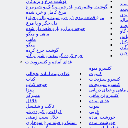
گوشت مرغ و پرندگان
فند
گوشت بوقلمون و بلدرچین و کبک و شترمرغ
جمد
مرغ کامل و خرد شده
ندی
مرغ قطعه بندي ( ران و سينه و بال و فيله)
اله
دل،جگر و پا مرغ
جمد
جوجه و بال و بازو طعم دار شده
گاو
ماهی و میگو
باس
ماهی
کتل
میگو
گان
گوشت چرخ کرده
چین
چرخ کرده گوسفند و شتر و گاو
غذای آماده و کنسرویجات
کنسرو میوه
کمپوت
غذای نیمه آماده یخچالی
کنسرو سبزیجات
کباب
کنسرو سبزیجات
جوجه کباب
ماهی و غذای دریایی
پیتزا
کنسرو تن ماهی
همبرگر
غذای آماده
فلافل
سوپ
ناگت و شنیسل
فرنی
کراکت و کوردن بلو
خورشت آماده
خلال سیب زمینی
خورشت آماده
استیک و فیله مرغ سوخاری
غذای آماده سرد
میگو سوخاری