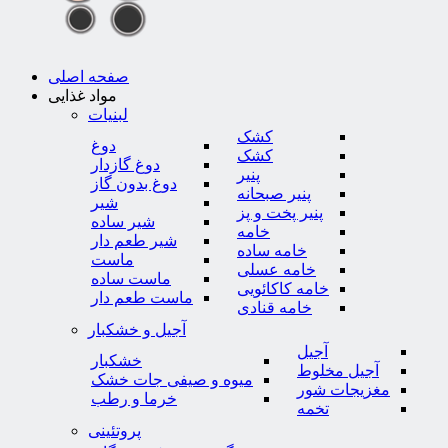
صفحه اصلی
مواد غذایی
لبنیات
کشک
دوغ
کشک
دوغ گازدار
پنیر
دوغ بدون گاز
پنیر صبحانه
شیر
پنیر پخت و پز
شیر ساده
خامه
شیر طعم دار
خامه ساده
ماست
خامه عسلی
ماست ساده
خامه کاکائویی
ماست طعم دار
خامه قنادی
آجیل و خشکبار
آجیل
خشکبار
آجیل مخلوط
میوه و صیفی جات خشک
مغزیجات شور
خرما و رطب
تخمه
پروتئینی