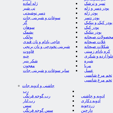
تمبر و ترشک
ژله آماده
پودر دسر و ژله
نی شیر
پودر ژله
دسر نوشیدنی
پودر دسر
سوغات و شیرینی جات
پودر کیک و پنکیک
گز
پودر کیک
سوهان
پودر پنکیک
پشمک
حصولات صبحانه
پولکی
غلات صبحانه
حاجی بادام و نان قندی
شکلات صبحانه
شیرینی نخودچی و نان برنجی
کره بادام زمینی
قاووت
لوا ارده و شکری
حبه
شیره
شکر پنیر
مربا
معجون
عسل
سایر سوغات و شیرینی جات
تخم مرغ شانسی
تخم مرغ شانسی
چاشنی و ادویه جات
رب
ادویه و چاشنی
رب گوجه فرنگی
ادویه دکاری
رب انار
زردچوبه
سس
دارچین
سس گوجه فرنگی