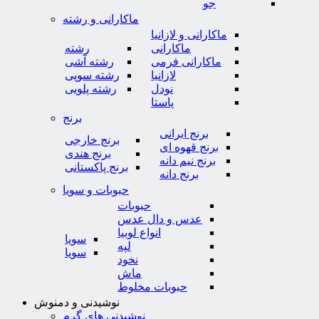
جو
ماکارانی و رشته
ماکارانی و لازانیا
ماکارانی
رشته
ماکارانی فرمی
رشته آشی
لازانیا
رشته سوپی
نودل
رشته پلویی
پاستا
برنج
برنج ایرانی
برنج خارجی
برنج قهوه ای
برنج هندی
برنج نیم دانه
برنج پاکستانی
برنج دانه
حبوبات و سویا
حبوبات
عدس و دال عدس
انواع لوبیا
سویا
لپه
سویا
نخود
ماش
حبوبات مخلوط
نوشیدنی و دمنوش
نوشیدنی های گرم