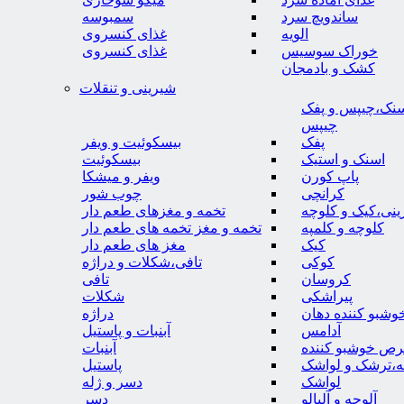
ساندویچ سرد
سمبوسه
الویه
غذای کنسروی
خوراک سوسیس
غذای کنسروی
کشک و بادمجان
شیرینی و تنقلات
نک،چیپس و پفک
چیپس
پفک
بیسکوئیت و ویفر
اسنک و استیک
بیسکوئیت
پاپ کورن
ویفر و میشکا
کرانچی
چوب شور
نی،کیک و کلوچه
تخمه و مغزهای طعم دار
کلوچه و کلمپه
تخمه و مغز تخمه های طعم دار
کیک
مغز های طعم دار
کوکی
تافی،شکلات و دراژه
کروسان
تافی
پیراشکی
شکلات
وشبو کننده دهان
دراژه
آدامس
آبنبات و پاستیل
رص خوشبو کننده
آبنبات
ه،ترشک و لواشک
پاستیل
لواشک
دسر و ژله
آلوچه و آلبالو
دسر