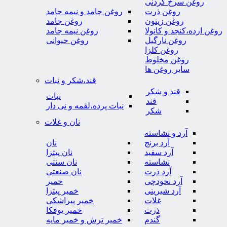
روغن سرخ کردنی
روغن ذرت
روغن جامد و نیمه جامد
روغن زیتون
روغن جامد
روغن ارده،کنجد و کانولا
روغن نیمه جامد
روغن نارگیل
روغن حیوانی
روغن کلزا
روغن مخلوط
سایر روغن ها
قند،شکر و نبات
قند و شکر
نبات
قند
نبات پرده،لقمه و نی دار
شکر
نان و غلات
آرد و نشاسته
آرد برنج
نان
آرد سفید
نان پیتزا
نشاسته
نان سنتی
آرد ذرت
نان صنعتی
آرد نخودچی
خمیر
آرد شیرینی
خمیر پیتزا
غلات
خمیر پیراشکی
ذرت
خمیر یوفکا
گندم
خمیر ترش و خمیر مایه