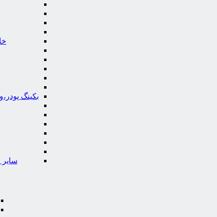
خا
بکینگ پودر،
سایر ا