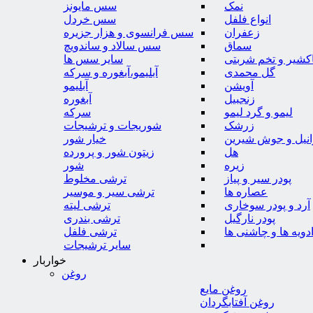
نمک
سس مایونز
انواع فلفل
سس خردل
زعفران
سس فرانسوی و هزار جزیره
سماق
سس سالاد و ساندویچ
کشیر و تخم شربتی
سایر سس ها
گل محمدی
آبلیمو،آبغوره و سرکه
آویشن
آبلیمو
زنجبیل
آبغوره
لیمو و گرد لیمو
سرکه
زرشک
شوریجات و ترشیجات
وانیل و جوش شیرین
خیار شور
هل
زیتون شور و پرورده
زیره
شور
پودر سیر و پیاز
ترشی مخلوط
عصاره ها
ترشی سیر و موسیر
آرد و پودر سوخاری
ترشی لیته
پودر نارگیل
ترشی بندری
دویه ها و چاشنی ها
ترشی فلفل
سایر ترشیجات
خواربار
روغن
روغن مایع
روغن آفتابگردان