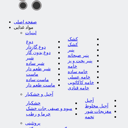
صفحه اصلی
مواد غذایی
لبنیات
کشک
دوغ
کشک
دوغ گازدار
پنیر
دوغ بدون گاز
پنیر صبحانه
شیر
پنیر پخت و پز
شیر ساده
خامه
شیر طعم دار
خامه ساده
ماست
خامه عسلی
ماست ساده
خامه کاکائویی
ماست طعم دار
خامه قنادی
آجیل و خشکبار
آجیل
خشکبار
آجیل مخلوط
میوه و صیفی جات خشک
مغزیجات شور
خرما و رطب
تخمه
پروتئینی