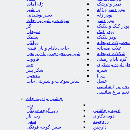
تمبر و ترشک
ژله آماده
پودر دسر و ژله
نی شیر
پودر ژله
دسر نوشیدنی
پودر دسر
سوغات و شیرینی جات
پودر کیک و پنکیک
گز
پودر کیک
سوهان
پودر پنکیک
پشمک
حصولات صبحانه
پولکی
غلات صبحانه
حاجی بادام و نان قندی
شکلات صبحانه
شیرینی نخودچی و نان برنجی
کره بادام زمینی
قاووت
لوا ارده و شکری
حبه
شیره
شکر پنیر
مربا
معجون
عسل
سایر سوغات و شیرینی جات
تخم مرغ شانسی
تخم مرغ شانسی
چاشنی و ادویه جات
رب
ادویه و چاشنی
رب گوجه فرنگی
ادویه دکاری
رب انار
زردچوبه
سس
دارچین
سس گوجه فرنگی