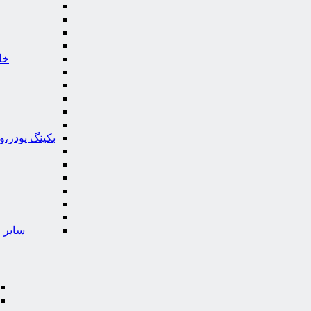
خا
بکینگ پودر،
سایر ا