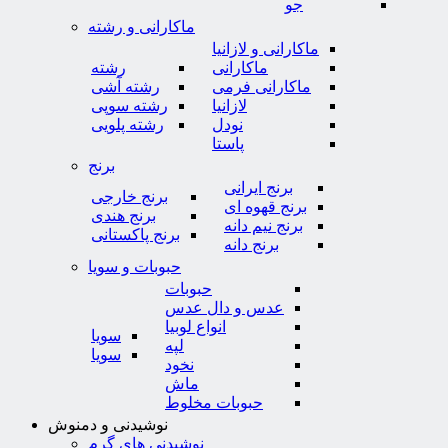
جو
ماکارانی و رشته
ماکارانی و لازانیا
ماکارانی
رشته
ماکارانی فرمی
رشته آشی
لازانیا
رشته سوپی
نودل
رشته پلویی
پاستا
برنج
برنج ایرانی
برنج خارجی
برنج قهوه ای
برنج هندی
برنج نیم دانه
برنج پاکستانی
برنج دانه
حبوبات و سویا
حبوبات
عدس و دال عدس
انواع لوبیا
سویا
لپه
سویا
نخود
ماش
حبوبات مخلوط
نوشیدنی و دمنوش
نوشیدنی های گرم