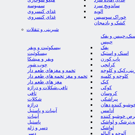
ساندویچ سرد
سمبوسه
الویه
غذای کنسروی
خوراک سوسیس
غذای کنسروی
کشک و بادمجان
شیرینی و تنقلات
نک،چیپس و پفک
چیپس
پفک
بیسکوئیت و ویفر
اسنک و استیک
بیسکوئیت
پاپ کورن
ویفر و میشکا
کرانچی
چوب شور
نی،کیک و کلوچه
تخمه و مغزهای طعم دار
کلوچه و کلمپه
تخمه و مغز تخمه های طعم دار
کیک
مغز های طعم دار
کوکی
تافی،شکلات و دراژه
کروسان
تافی
پیراشکی
شکلات
وشبو کننده دهان
دراژه
آدامس
آبنبات و پاستیل
رص خوشبو کننده
آبنبات
ه،ترشک و لواشک
پاستیل
لواشک
دسر و ژله
آلوچه و آلبالو
دسر