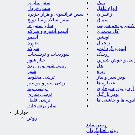
نمک
سس مایونز
انواع فلفل
سس خردل
زعفران
سس فرانسوی و هزار جزیره
سماق
سس سالاد و ساندویچ
کشیر و تخم شربتی
سایر سس ها
گل محمدی
آبلیمو،آبغوره و سرکه
آویشن
آبلیمو
زنجبیل
آبغوره
لیمو و گرد لیمو
سرکه
زرشک
شوریجات و ترشیجات
وانیل و جوش شیرین
خیار شور
هل
زیتون شور و پرورده
زیره
شور
پودر سیر و پیاز
ترشی مخلوط
عصاره ها
ترشی سیر و موسیر
آرد و پودر سوخاری
ترشی لیته
پودر نارگیل
ترشی بندری
دویه ها و چاشنی ها
ترشی فلفل
سایر ترشیجات
خواربار
روغن
روغن مایع
روغن آفتابگردان