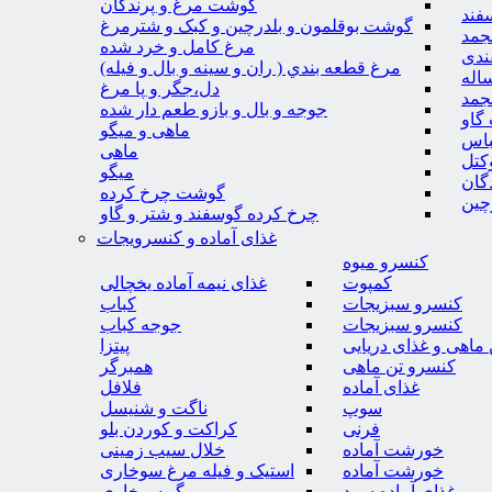
گوشت مرغ و پرندگان
فند
گوشت بوقلمون و بلدرچین و کبک و شترمرغ
جمد
مرغ کامل و خرد شده
ندی
مرغ قطعه بندي ( ران و سينه و بال و فيله)
اله
دل،جگر و پا مرغ
جمد
جوجه و بال و بازو طعم دار شده
گاو
ماهی و میگو
باس
ماهی
کتل
میگو
گان
گوشت چرخ کرده
چین
چرخ کرده گوسفند و شتر و گاو
غذای آماده و کنسرویجات
کنسرو میوه
کمپوت
غذای نیمه آماده یخچالی
کنسرو سبزیجات
کباب
کنسرو سبزیجات
جوجه کباب
ماهی و غذای دریایی
پیتزا
کنسرو تن ماهی
همبرگر
غذای آماده
فلافل
سوپ
ناگت و شنیسل
فرنی
کراکت و کوردن بلو
خورشت آماده
خلال سیب زمینی
خورشت آماده
استیک و فیله مرغ سوخاری
غذای آماده سرد
میگو سوخاری