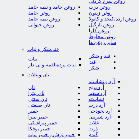
روغن سرخ کردنی
روغن ذرت
روغن جامد و نیمه جامد
روغن زیتون
روغن جامد
روغن ارده،کنجد و کانولا
روغن نیمه جامد
روغن نارگیل
روغن حیوانی
روغن کلزا
روغن مخلوط
سایر روغن ها
قند،شکر و نبات
قند و شکر
نبات
قند
نبات پرده،لقمه و نی دار
شکر
نان و غلات
آرد و نشاسته
آرد برنج
نان
آرد سفید
نان پیتزا
نشاسته
نان سنتی
آرد ذرت
نان صنعتی
آرد نخودچی
خمیر
آرد شیرینی
خمیر پیتزا
غلات
خمیر پیراشکی
ذرت
خمیر یوفکا
گندم
خمیر ترش و خمیر مایه