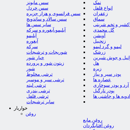
نمک
سس مایونز
انواع فلفل
سس خردل
زعفران
سس فرانسوی و هزار جزیره
سماق
سس سالاد و ساندویچ
کشیر و تخم شربتی
سایر سس ها
گل محمدی
آبلیمو،آبغوره و سرکه
آویشن
آبلیمو
زنجبیل
آبغوره
لیمو و گرد لیمو
سرکه
زرشک
شوریجات و ترشیجات
وانیل و جوش شیرین
خیار شور
هل
زیتون شور و پرورده
زیره
شور
پودر سیر و پیاز
ترشی مخلوط
عصاره ها
ترشی سیر و موسیر
آرد و پودر سوخاری
ترشی لیته
پودر نارگیل
ترشی بندری
دویه ها و چاشنی ها
ترشی فلفل
سایر ترشیجات
خواربار
روغن
روغن مایع
روغن آفتابگردان