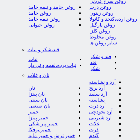
روغن سرخ کردنی
روغن ذرت
روغن جامد و نیمه جامد
روغن زیتون
روغن جامد
روغن ارده،کنجد و کانولا
روغن نیمه جامد
روغن نارگیل
روغن حیوانی
روغن کلزا
روغن مخلوط
سایر روغن ها
قند،شکر و نبات
قند و شکر
نبات
قند
نبات پرده،لقمه و نی دار
شکر
نان و غلات
آرد و نشاسته
آرد برنج
نان
آرد سفید
نان پیتزا
نشاسته
نان سنتی
آرد ذرت
نان صنعتی
آرد نخودچی
خمیر
آرد شیرینی
خمیر پیتزا
غلات
خمیر پیراشکی
ذرت
خمیر یوفکا
گندم
خمیر ترش و خمیر مایه