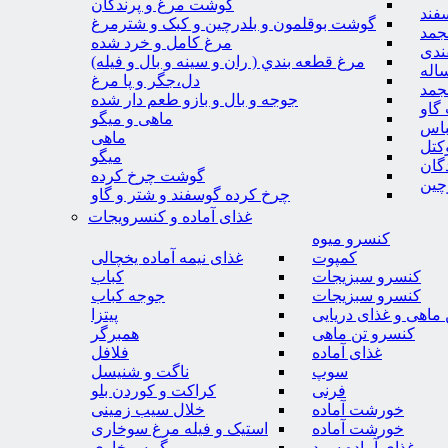
گوشت مرغ و پرندگان
فند
گوشت بوقلمون و بلدرچین و کبک و شترمرغ
جمد
مرغ کامل و خرد شده
ندی
مرغ قطعه بندي ( ران و سينه و بال و فيله)
اله
دل،جگر و پا مرغ
جمد
جوجه و بال و بازو طعم دار شده
گاو
ماهی و میگو
باس
ماهی
کتل
میگو
گان
گوشت چرخ کرده
چین
چرخ کرده گوسفند و شتر و گاو
غذای آماده و کنسرویجات
کنسرو میوه
کمپوت
غذای نیمه آماده یخچالی
کنسرو سبزیجات
کباب
کنسرو سبزیجات
جوجه کباب
ماهی و غذای دریایی
پیتزا
کنسرو تن ماهی
همبرگر
غذای آماده
فلافل
سوپ
ناگت و شنیسل
فرنی
کراکت و کوردن بلو
خورشت آماده
خلال سیب زمینی
خورشت آماده
استیک و فیله مرغ سوخاری
غذای آماده سرد
میگو سوخاری