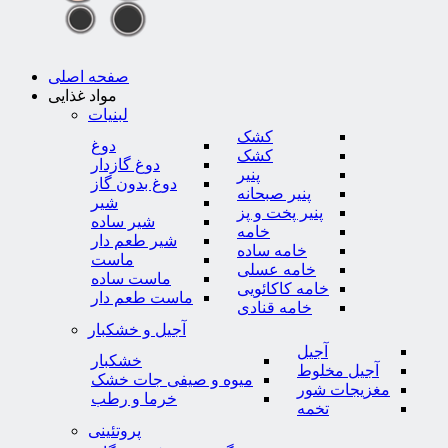
صفحه اصلی
مواد غذایی
لبنیات
کشک
دوغ
کشک
دوغ گازدار
پنیر
دوغ بدون گاز
پنیر صبحانه
شیر
پنیر پخت و پز
شیر ساده
خامه
شیر طعم دار
خامه ساده
ماست
خامه عسلی
ماست ساده
خامه کاکائویی
ماست طعم دار
خامه قنادی
آجیل و خشکبار
آجیل
خشکبار
آجیل مخلوط
میوه و صیفی جات خشک
مغزیجات شور
خرما و رطب
تخمه
پروتئینی