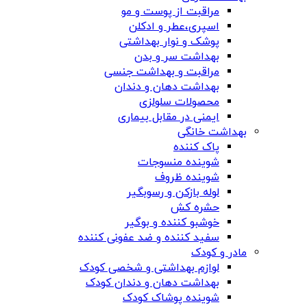
مراقبت از پوست و مو
اسپری،عطر و ادکلن
پوشک و نوار بهداشتی
بهداشت سر و بدن
مراقبت و بهداشت جنسی
بهداشت دهان و دندان
محصولات سلولزی
ایمنی در مقابل بیماری
بهداشت خانگی
پاک کننده
شوینده منسوجات
شوینده ظروف
لوله بازکن و رسوبگیر
حشره کش
خوشبو کننده و بوگیر
سفید کننده و ضد عفونی کننده
مادر و کودک
لوازم بهداشتی و شخصی کودک
بهداشت دهان و دندان کودک
شوینده پوشاک کودک