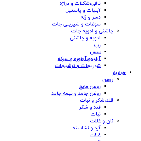
تافی،شکلات و دراژه
آبنبات و پاستیل
دسر و ژله
سوغات و شیرینی جات
چاشنی و ادویه جات
ادویه و چاشنی
رب
سس
آبلیمو،آبغوره و سرکه
شوریجات و ترشیجات
خواربار
روغن
روغن مایع
روغن جامد و نیمه جامد
قند،شکر و نبات
قند و شکر
نبات
نان و غلات
آرد و نشاسته
غلات