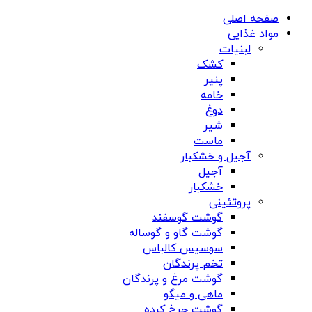
صفحه اصلی
مواد غذایی
لبنیات
کشک
پنیر
خامه
دوغ
شیر
ماست
آجیل و خشکبار
آجیل
خشکبار
پروتئینی
گوشت گوسفند
گوشت گاو و گوساله
سوسیس کالباس
تخم پرندگان
گوشت مرغ و پرندگان
ماهی و میگو
گوشت چرخ کرده