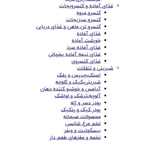
غذای آماده و کنسرویجات
کنسرو میوه
کنسرو سبزیجات
کنسرو تن ماهی و غذای دریایی
غذای آماده
خورشت آماده
غذای آماده سرد
غذای نیمه آماده یخچالی
غذای کنسروی
شیرینی و تنقلات
اسنک،چیپس و پفک
شیرینی،کیک و کلوچه
آدامس و خوشبو کننده دهان
آلوچه،ترشک و لواشک
پودر دسر و ژله
پودر کیک و پنکیک
محصولات صبحانه
تخم مرغ شانسی
بیسکوئیت و ویفر
تخمه و مغزهای طعم دار