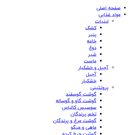
صفحه اصلی
مواد غذایی
لبنیات
کشک
پنیر
خامه
دوغ
شیر
ماست
آجیل و خشکبار
آجیل
خشکبار
پروتئینی
گوشت گوسفند
گوشت گاو و گوساله
سوسیس کالباس
تخم پرندگان
گوشت مرغ و پرندگان
ماهی و میگو
گوشت چرخ کرده