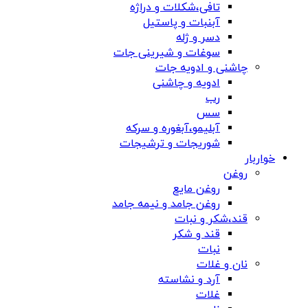
تافی،شکلات و دراژه
آبنبات و پاستیل
دسر و ژله
سوغات و شیرینی جات
چاشنی و ادویه جات
ادویه و چاشنی
رب
سس
آبلیمو،آبغوره و سرکه
شوریجات و ترشیجات
خواربار
روغن
روغن مایع
روغن جامد و نیمه جامد
قند،شکر و نبات
قند و شکر
نبات
نان و غلات
آرد و نشاسته
غلات