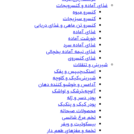
غذای آماده و کنسرویجات
کنسرو میوه
کنسرو سبزیجات
کنسرو تن ماهی و غذای دریایی
غذای آماده
خورشت آماده
غذای آماده سرد
غذای نیمه آماده یخچالی
غذای کنسروی
شیرینی و تنقلات
اسنک،چیپس و پفک
شیرینی،کیک و کلوچه
آدامس و خوشبو کننده دهان
آلوچه،ترشک و لواشک
پودر دسر و ژله
پودر کیک و پنکیک
محصولات صبحانه
تخم مرغ شانسی
بیسکوئیت و ویفر
تخمه و مغزهای طعم دار