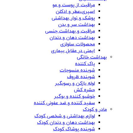
مراقبت از پوست و مو
اسپری،عطر و ادکلن
پوشک و نوار بهداشتی
بهداشت سر و بدن
مراقبت و بهداشت جنسی
بهداشت دهان و دندان
محصولات سلولزی
ایمنی در مقابل بیماری
بهداشت خانگی
پاک کننده
شوینده منسوجات
شوینده ظروف
لوله بازکن و رسوبگیر
حشره کش
خوشبو کننده و بوگیر
سفید کننده و ضد عفونی کننده
مادر و کودک
لوازم بهداشتی و شخصی کودک
بهداشت دهان و دندان کودک
شوینده پوشاک کودک