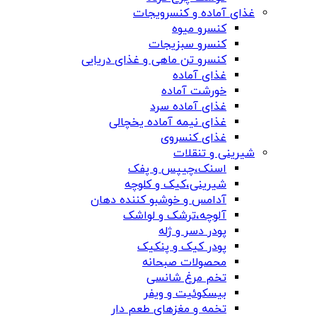
غذای آماده و کنسرویجات
کنسرو میوه
کنسرو سبزیجات
کنسرو تن ماهی و غذای دریایی
غذای آماده
خورشت آماده
غذای آماده سرد
غذای نیمه آماده یخچالی
غذای کنسروی
شیرینی و تنقلات
اسنک،چیپس و پفک
شیرینی،کیک و کلوچه
آدامس و خوشبو کننده دهان
آلوچه،ترشک و لواشک
پودر دسر و ژله
پودر کیک و پنکیک
محصولات صبحانه
تخم مرغ شانسی
بیسکوئیت و ویفر
تخمه و مغزهای طعم دار