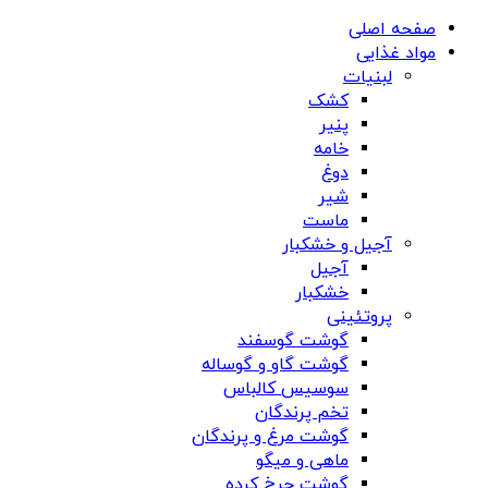
صفحه اصلی
مواد غذایی
لبنیات
کشک
پنیر
خامه
دوغ
شیر
ماست
آجیل و خشکبار
آجیل
خشکبار
پروتئینی
گوشت گوسفند
گوشت گاو و گوساله
سوسیس کالباس
تخم پرندگان
گوشت مرغ و پرندگان
ماهی و میگو
گوشت چرخ کرده