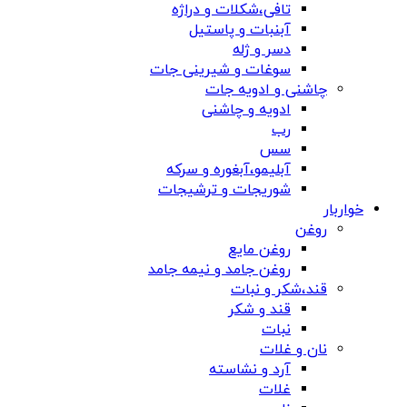
تافی،شکلات و دراژه
آبنبات و پاستیل
دسر و ژله
سوغات و شیرینی جات
چاشنی و ادویه جات
ادویه و چاشنی
رب
سس
آبلیمو،آبغوره و سرکه
شوریجات و ترشیجات
خواربار
روغن
روغن مایع
روغن جامد و نیمه جامد
قند،شکر و نبات
قند و شکر
نبات
نان و غلات
آرد و نشاسته
غلات