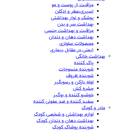
مراقبت از پوست و مو
اسپری،عطر و ادکلن
پوشک و نوار بهداشتی
بهداشت سر و بدن
مراقبت و بهداشت جنسی
بهداشت دهان و دندان
محصولات سلولزی
ایمنی در مقابل بیماری
بهداشت خانگی
پاک کننده
شوینده منسوجات
شوینده ظروف
لوله بازکن و رسوبگیر
حشره کش
خوشبو کننده و بوگیر
سفید کننده و ضد عفونی کننده
مادر و کودک
لوازم بهداشتی و شخصی کودک
بهداشت دهان و دندان کودک
شوینده پوشاک کودک