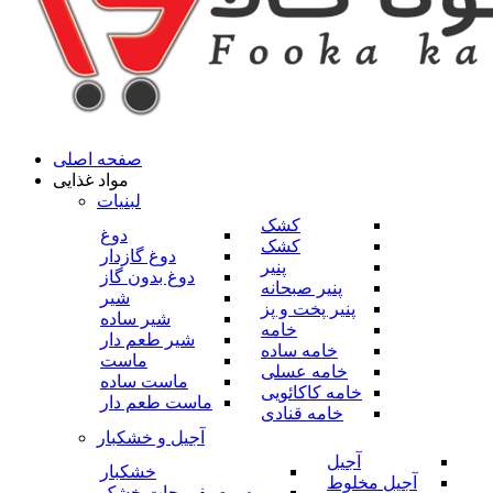
صفحه اصلی
مواد غذایی
لبنیات
کشک
دوغ
کشک
دوغ گازدار
پنیر
دوغ بدون گاز
پنیر صبحانه
شیر
پنیر پخت و پز
شیر ساده
خامه
شیر طعم دار
خامه ساده
ماست
خامه عسلی
ماست ساده
خامه کاکائویی
ماست طعم دار
خامه قنادی
آجیل و خشکبار
آجیل
خشکبار
آجیل مخلوط
میوه و صیفی جات خشک