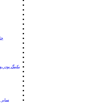
خا
بکینگ پودر،
سایر ا