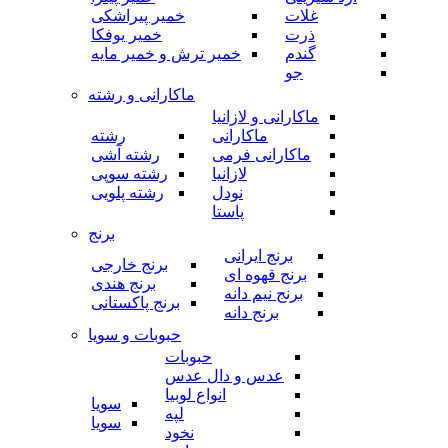
غلات
خمیر پیراشکی
ذرت
خمیر یوفکا
گندم
خمیر ترش و خمیر مایه
جو
ماکارانی و رشته
ماکارانی و لازانیا
ماکارانی
رشته
ماکارانی فرمی
رشته آشی
لازانیا
رشته سوپی
نودل
رشته پلویی
پاستا
برنج
برنج ایرانی
برنج خارجی
برنج قهوه ای
برنج هندی
برنج نیم دانه
برنج پاکستانی
برنج دانه
حبوبات و سویا
حبوبات
عدس و دال عدس
انواع لوبیا
سویا
لپه
سویا
نخود