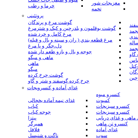
مغزیجات شور
خرما و رطب
تخمه
پروتئینی
گوشت مرغ و پرندگان
فند
گوشت بوقلمون و بلدرچین و کبک و شترمرغ
جمد
مرغ کامل و خرد شده
ندی
مرغ قطعه بندي ( ران و سينه و بال و فيله)
اله
دل،جگر و پا مرغ
جمد
جوجه و بال و بازو طعم دار شده
گاو
ماهی و میگو
باس
ماهی
کتل
میگو
گان
گوشت چرخ کرده
چین
چرخ کرده گوسفند و شتر و گاو
غذای آماده و کنسرویجات
کنسرو میوه
کمپوت
غذای نیمه آماده یخچالی
کنسرو سبزیجات
کباب
کنسرو سبزیجات
جوجه کباب
ماهی و غذای دریایی
پیتزا
کنسرو تن ماهی
همبرگر
غذای آماده
فلافل
سوپ
ناگت و شنیسل