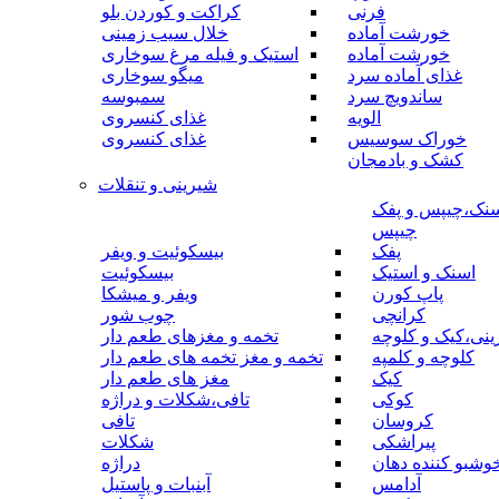
فرنی
کراکت و کوردن بلو
خورشت آماده
خلال سیب زمینی
خورشت آماده
استیک و فیله مرغ سوخاری
غذای آماده سرد
میگو سوخاری
ساندویچ سرد
سمبوسه
الویه
غذای کنسروی
خوراک سوسیس
غذای کنسروی
کشک و بادمجان
شیرینی و تنقلات
نک،چیپس و پفک
چیپس
پفک
بیسکوئیت و ویفر
اسنک و استیک
بیسکوئیت
پاپ کورن
ویفر و میشکا
کرانچی
چوب شور
نی،کیک و کلوچه
تخمه و مغزهای طعم دار
کلوچه و کلمپه
تخمه و مغز تخمه های طعم دار
کیک
مغز های طعم دار
کوکی
تافی،شکلات و دراژه
کروسان
تافی
پیراشکی
شکلات
وشبو کننده دهان
دراژه
آدامس
آبنبات و پاستیل