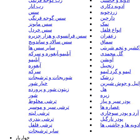
ادویه و چاشنی
رب گوجه فرنگی
ادویه دکاری
رب انار
زردچوبه
سس
دارچین
سس گوجه فرنگی
نمک
سس مایونز
انواع فلفل
سس خردل
زعفران
سس فرانسوی و هزار جزیره
سماق
سس سالاد و ساندویچ
کشیر و تخم شربتی
سایر سس ها
گل محمدی
آبلیمو،آبغوره و سرکه
آویشن
آبلیمو
زنجبیل
آبغوره
لیمو و گرد لیمو
سرکه
زرشک
شوریجات و ترشیجات
وانیل و جوش شیرین
خیار شور
هل
زیتون شور و پرورده
زیره
شور
پودر سیر و پیاز
ترشی مخلوط
عصاره ها
ترشی سیر و موسیر
آرد و پودر سوخاری
ترشی لیته
پودر نارگیل
ترشی بندری
دویه ها و چاشنی ها
ترشی فلفل
سایر ترشیجات
خواربار