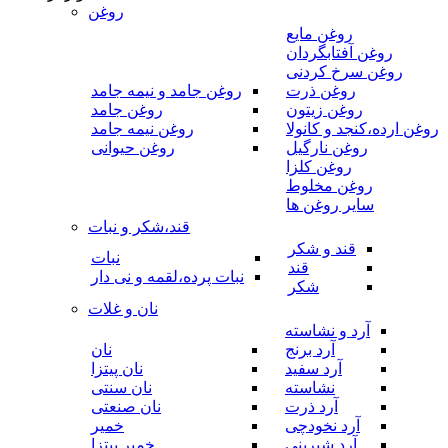
روغن
روغن مایع
روغن آفتابگردان
روغن سرخ کردنی
روغن ذرت
روغن جامد و نیمه جامد
روغن زیتون
روغن جامد
روغن ارده،کنجد و کانولا
روغن نیمه جامد
روغن نارگیل
روغن حیوانی
روغن کلزا
روغن مخلوط
سایر روغن ها
قند،شکر و نبات
قند و شکر
نبات
قند
نبات پرده،لقمه و نی دار
شکر
نان و غلات
آرد و نشاسته
آرد برنج
نان
آرد سفید
نان پیتزا
نشاسته
نان سنتی
آرد ذرت
نان صنعتی
آرد نخودچی
خمیر
آرد شیرینی
خمیر پیتزا