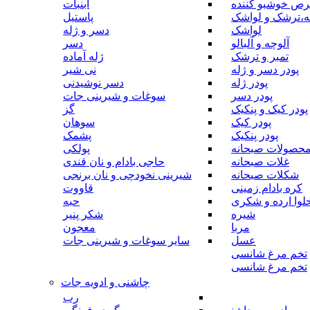
رص خوشبو کننده
آبنبات
ه،ترشک و لواشک
پاستیل
لواشک
دسر و ژله
آلوچه و آلبالو
دسر
تمبر و ترشک
ژله آماده
پودر دسر و ژله
نی شیر
پودر ژله
دسر نوشیدنی
پودر دسر
سوغات و شیرینی جات
پودر کیک و پنکیک
گز
پودر کیک
سوهان
پودر پنکیک
پشمک
حصولات صبحانه
پولکی
غلات صبحانه
حاجی بادام و نان قندی
شکلات صبحانه
شیرینی نخودچی و نان برنجی
کره بادام زمینی
قاووت
لوا ارده و شکری
حبه
شیره
شکر پنیر
مربا
معجون
عسل
سایر سوغات و شیرینی جات
تخم مرغ شانسی
تخم مرغ شانسی
چاشنی و ادویه جات
رب