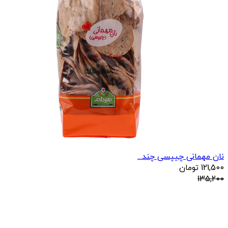
نان مهمانی چیپسی چند...
121,500
تومان
135,200