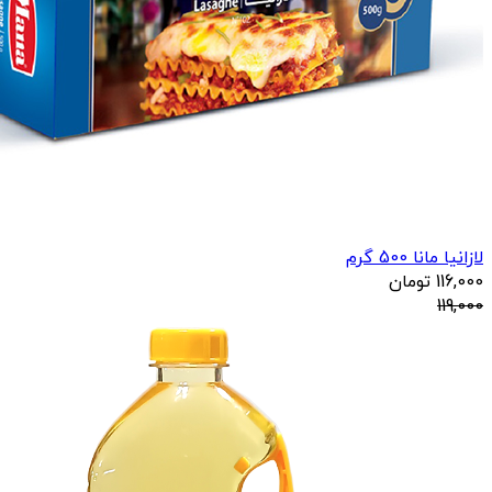
لازانیا مانا 500 گرم
116,000
تومان
119,000