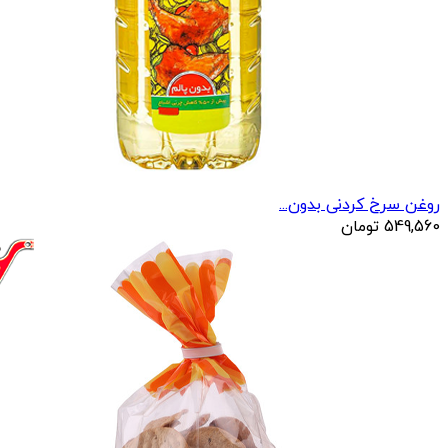
روغن سرخ کردنی بدون...
549,560
تومان