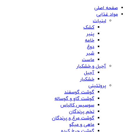
صفحه اصلی
مواد غذایی
لبنیات
کشک
پنیر
خامه
دوغ
شیر
ماست
آجیل و خشکبار
آجیل
خشکبار
پروتئینی
گوشت گوسفند
گوشت گاو و گوساله
سوسیس کالباس
تخم پرندگان
گوشت مرغ و پرندگان
ماهی و میگو
گوشت چرخ کرده