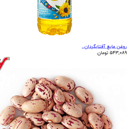
روغن مایع آفتابگردان...
543,089
تومان