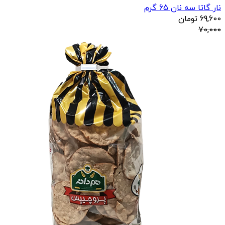
نار گاتا سه نان 65 گرم
69,600
تومان
70,000