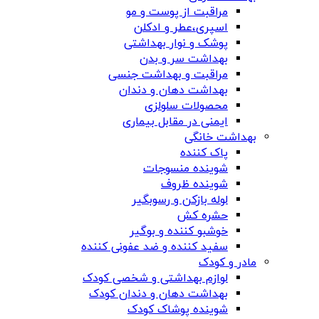
مراقبت از پوست و مو
اسپری،عطر و ادکلن
پوشک و نوار بهداشتی
بهداشت سر و بدن
مراقبت و بهداشت جنسی
بهداشت دهان و دندان
محصولات سلولزی
ایمنی در مقابل بیماری
بهداشت خانگی
پاک کننده
شوینده منسوجات
شوینده ظروف
لوله بازکن و رسوبگیر
حشره کش
خوشبو کننده و بوگیر
سفید کننده و ضد عفونی کننده
مادر و کودک
لوازم بهداشتی و شخصی کودک
بهداشت دهان و دندان کودک
شوینده پوشاک کودک