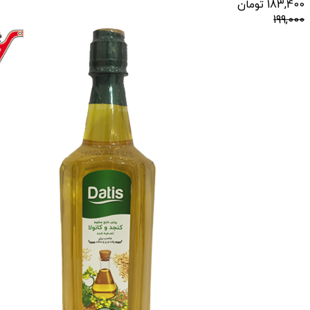
183,400
تومان
199,000