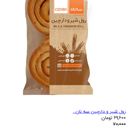
رول شیر و دارچین سه نان...
69,600
تومان
70,000