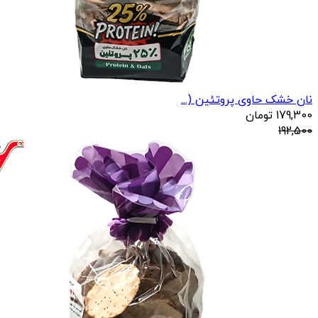
نان خشک حاوی پروتئین (...
179,300
تومان
192,500