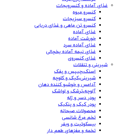
غذای آماده و کنسرویجات
کنسرو میوه
کنسرو سبزیجات
کنسرو تن ماهی و غذای دریایی
غذای آماده
خورشت آماده
غذای آماده سرد
غذای نیمه آماده یخچالی
غذای کنسروی
شیرینی و تنقلات
اسنک،چیپس و پفک
شیرینی،کیک و کلوچه
آدامس و خوشبو کننده دهان
آلوچه،ترشک و لواشک
پودر دسر و ژله
پودر کیک و پنکیک
محصولات صبحانه
تخم مرغ شانسی
بیسکوئیت و ویفر
تخمه و مغزهای طعم دار