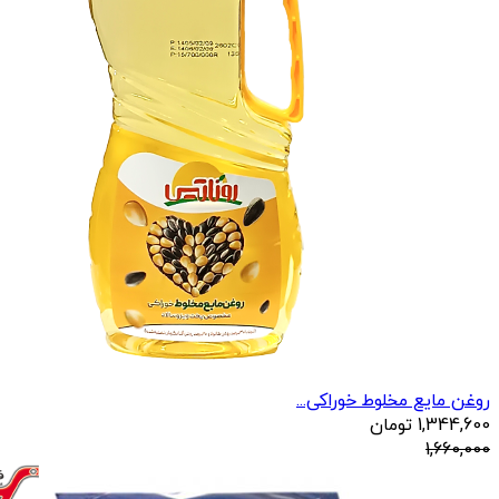
روغن مایع مخلوط خوراکی...
1,344,600
تومان
1,660,000