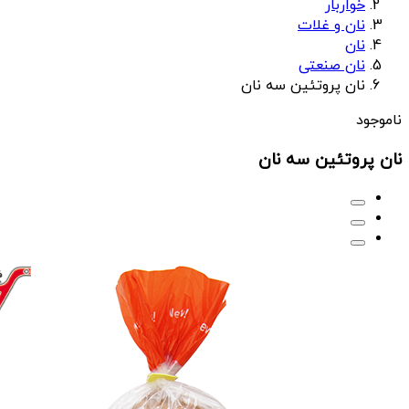
خواربار
نان و غلات
نان
نان صنعتی
نان پروتئین سه نان
ناموجود
نان پروتئین سه نان