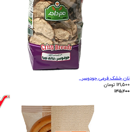
نان خشک فرمی جودوسر...
121,500
تومان
135,200