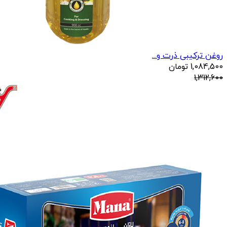
روغن ترکیبی ذرت و...
1,084,500
تومان
1,312,600