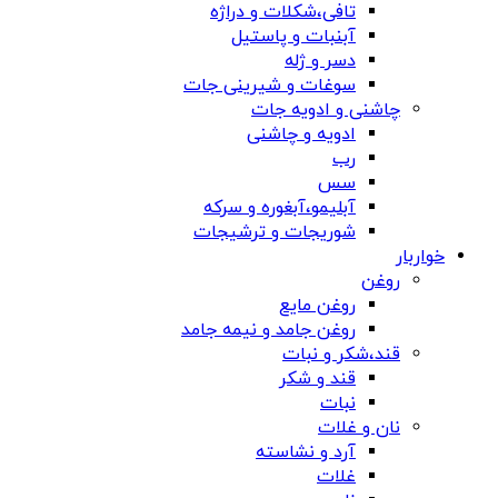
تافی،شکلات و دراژه
آبنبات و پاستیل
دسر و ژله
سوغات و شیرینی جات
چاشنی و ادویه جات
ادویه و چاشنی
رب
سس
آبلیمو،آبغوره و سرکه
شوریجات و ترشیجات
خواربار
روغن
روغن مایع
روغن جامد و نیمه جامد
قند،شکر و نبات
قند و شکر
نبات
نان و غلات
آرد و نشاسته
غلات