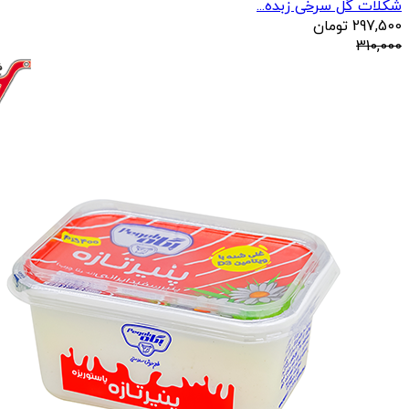
شکلات گل سرخی زبده...
297,500
تومان
310,000