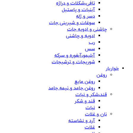
تافی،شکلات و دراژه
آبنبات و پاستیل
دسر و ژله
سوغات و شیرینی جات
چاشنی و ادویه جات
ادویه و چاشنی
رب
سس
آبلیمو،آبغوره و سرکه
شوریجات و ترشیجات
خواربار
روغن
روغن مایع
روغن جامد و نیمه جامد
قند،شکر و نبات
قند و شکر
نبات
نان و غلات
آرد و نشاسته
غلات