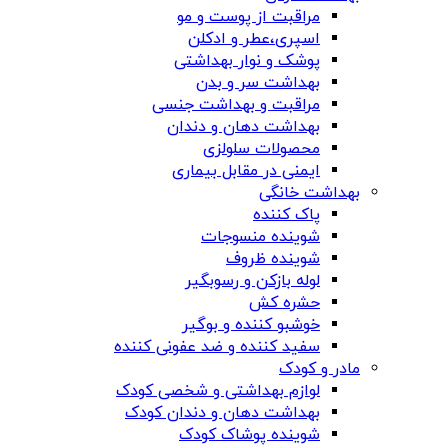
مراقبت از پوست و مو
اسپری،عطر و ادکلن
پوشک و نوار بهداشتی
بهداشت سر و بدن
مراقبت و بهداشت جنسی
بهداشت دهان و دندان
محصولات سلولزی
ایمنی در مقابل بیماری
بهداشت خانگی
پاک کننده
شوینده منسوجات
شوینده ظروف
لوله بازکن و رسوبگیر
حشره کش
خوشبو کننده و بوگیر
سفید کننده و ضد عفونی کننده
مادر و کودک
لوازم بهداشتی و شخصی کودک
بهداشت دهان و دندان کودک
شوینده پوشاک کودک