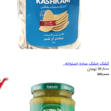
کشک خشک ساده استوانه...
116,800
تومان
122,000