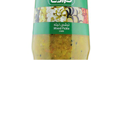
ترشی لیته طراوت 580 گرم
141,700
تومان
160,000