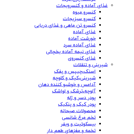
غذای آماده و کنسرویجات
کنسرو میوه
کنسرو سبزیجات
کنسرو تن ماهی و غذای دریایی
غذای آماده
خورشت آماده
غذای آماده سرد
غذای نیمه آماده یخچالی
غذای کنسروی
شیرینی و تنقلات
اسنک،چیپس و پفک
شیرینی،کیک و کلوچه
آدامس و خوشبو کننده دهان
آلوچه،ترشک و لواشک
پودر دسر و ژله
پودر کیک و پنکیک
محصولات صبحانه
تخم مرغ شانسی
بیسکوئیت و ویفر
تخمه و مغزهای طعم دار