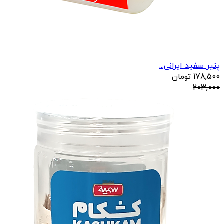
پنیر سفید ایرانی...
178,500
تومان
203,000