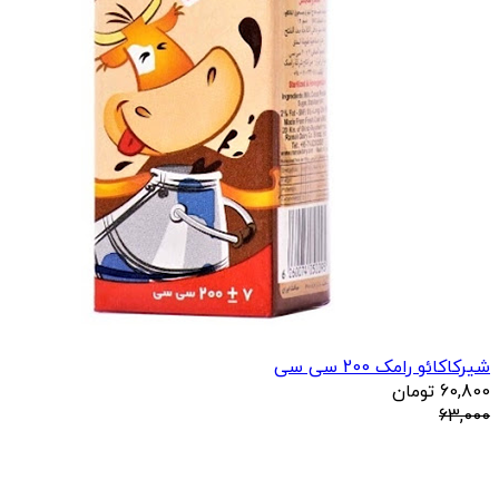
شیرکاکائو رامک 200 سی سی
60,800
تومان
63,000