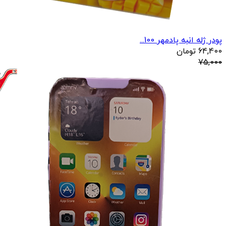
پودر ژله انبه پادمهر 100...
64,400
تومان
75,000