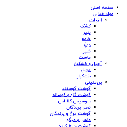
صفحه اصلی
مواد غذایی
لبنیات
کشک
پنیر
خامه
دوغ
شیر
ماست
آجیل و خشکبار
آجیل
خشکبار
پروتئینی
گوشت گوسفند
گوشت گاو و گوساله
سوسیس کالباس
تخم پرندگان
گوشت مرغ و پرندگان
ماهی و میگو
گوشت چرخ کرده