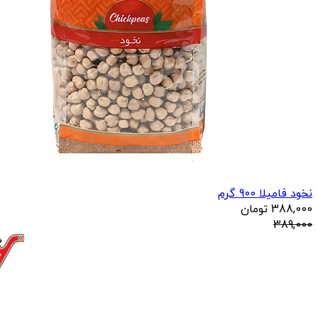
نخود فامیلا 900 گرم
388,000
تومان
389,000