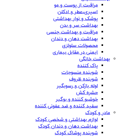
مراقبت از پوست و مو
اسپری،عطر و ادکلن
پوشک و نوار بهداشتی
بهداشت سر و بدن
مراقبت و بهداشت جنسی
بهداشت دهان و دندان
محصولات سلولزی
ایمنی در مقابل بیماری
بهداشت خانگی
پاک کننده
شوینده منسوجات
شوینده ظروف
لوله بازکن و رسوبگیر
حشره کش
خوشبو کننده و بوگیر
سفید کننده و ضد عفونی کننده
مادر و کودک
لوازم بهداشتی و شخصی کودک
بهداشت دهان و دندان کودک
شوینده پوشاک کودک