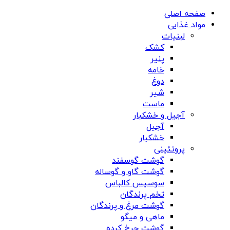
صفحه اصلی
مواد غذایی
لبنیات
کشک
پنیر
خامه
دوغ
شیر
ماست
آجیل و خشکبار
آجیل
خشکبار
پروتئینی
گوشت گوسفند
گوشت گاو و گوساله
سوسیس کالباس
تخم پرندگان
گوشت مرغ و پرندگان
ماهی و میگو
گوشت چرخ کرده