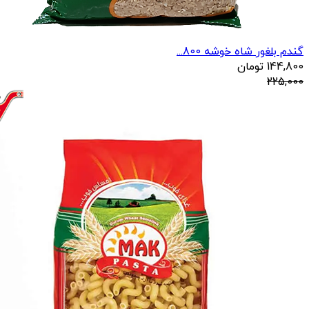
گندم بلغور شاه خوشه 800...
144,800
تومان
225,000