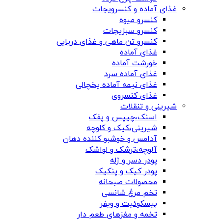
غذای آماده و کنسرویجات
کنسرو میوه
کنسرو سبزیجات
کنسرو تن ماهی و غذای دریایی
غذای آماده
خورشت آماده
غذای آماده سرد
غذای نیمه آماده یخچالی
غذای کنسروی
شیرینی و تنقلات
اسنک،چیپس و پفک
شیرینی،کیک و کلوچه
آدامس و خوشبو کننده دهان
آلوچه،ترشک و لواشک
پودر دسر و ژله
پودر کیک و پنکیک
محصولات صبحانه
تخم مرغ شانسی
بیسکوئیت و ویفر
تخمه و مغزهای طعم دار