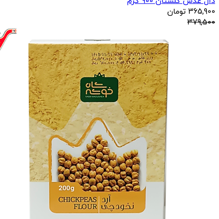
دال عدس گلستان 900 گرم
365,900
تومان
379,500