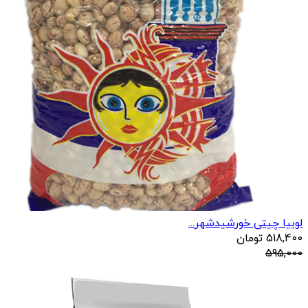
لوبیا چیتی خورشیدشهر...
518,400
تومان
595,000