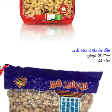
ماکارونی فرمی هورنلی...
54,300
تومان
56,250