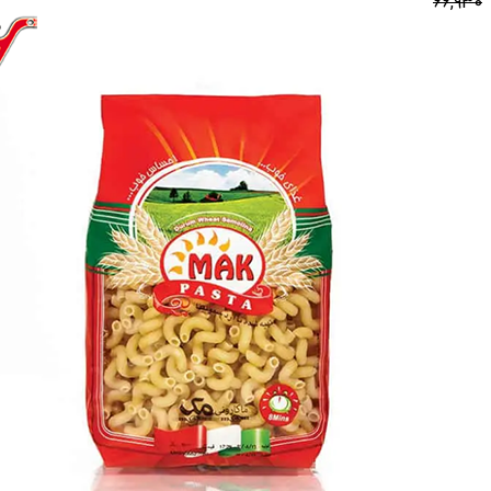
66,930