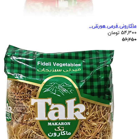
ماکارونی فرمی هورنلی...
54,300
تومان
56,250