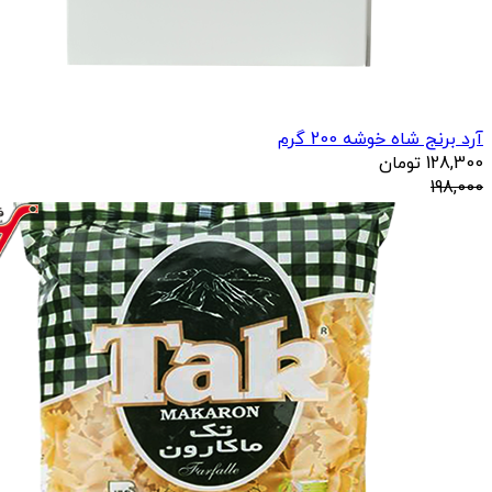
آرد برنج شاه خوشه 200 گرم
128,300
تومان
198,000