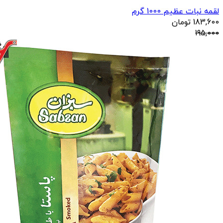
لقمه نبات عظیم 1000 گرم
183,600
تومان
195,000