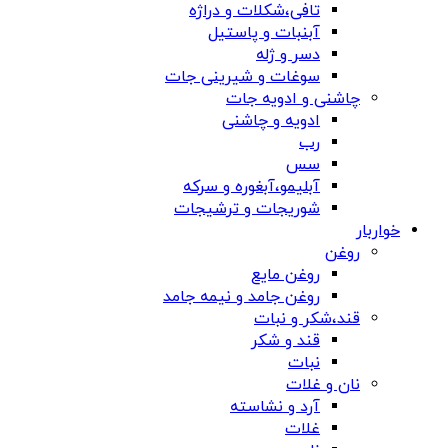
تافی،شکلات و دراژه
آبنبات و پاستیل
دسر و ژله
سوغات و شیرینی جات
چاشنی و ادویه جات
ادویه و چاشنی
رب
سس
آبلیمو،آبغوره و سرکه
شوریجات و ترشیجات
خواربار
روغن
روغن مایع
روغن جامد و نیمه جامد
قند،شکر و نبات
قند و شکر
نبات
نان و غلات
آرد و نشاسته
غلات