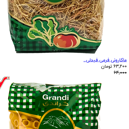
ماکارونی فرمی فیدلی...
63,200
تومان
64,000