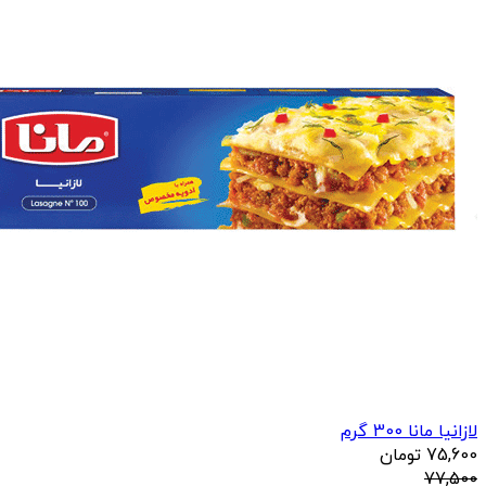
لازانیا مانا 300 گرم
75,600
تومان
77,500