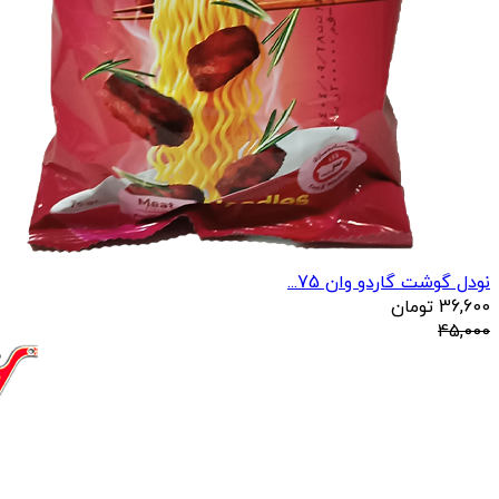
نودل گوشت گاردو وان 75...
36,600
تومان
45,000