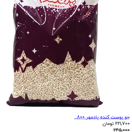
جو پوست کنده پادمهر 800...
221,700
تومان
245,000