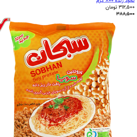
نخود زبده 800 گرم
312,500
تومان
388,500