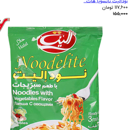
نودالیت تاتسویا هات...
117,600
تومان
155,000