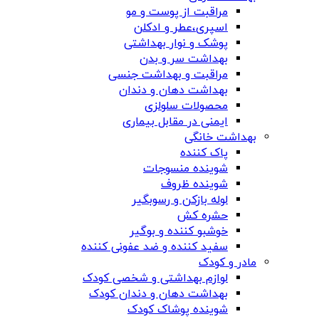
مراقبت از پوست و مو
اسپری،عطر و ادکلن
پوشک و نوار بهداشتی
بهداشت سر و بدن
مراقبت و بهداشت جنسی
بهداشت دهان و دندان
محصولات سلولزی
ایمنی در مقابل بیماری
بهداشت خانگی
پاک کننده
شوینده منسوجات
شوینده ظروف
لوله بازکن و رسوبگیر
حشره کش
خوشبو کننده و بوگیر
سفید کننده و ضد عفونی کننده
مادر و کودک
لوازم بهداشتی و شخصی کودک
بهداشت دهان و دندان کودک
شوینده پوشاک کودک