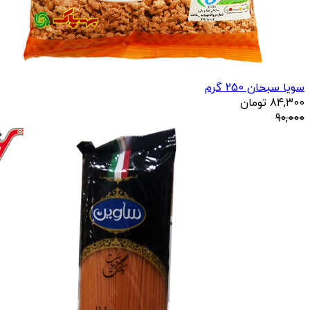
سویا سبحان 250 گرم
84,300
تومان
90,000