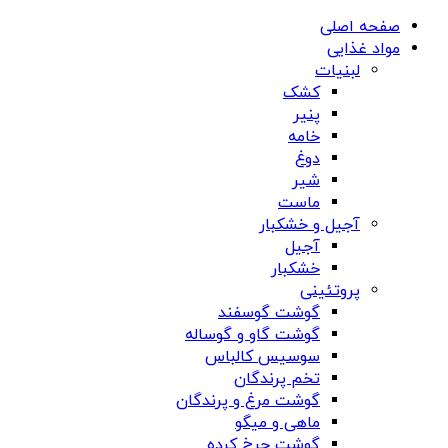
صفحه اصلی
مواد غذایی
لبنیات
کشک
پنیر
خامه
دوغ
شیر
ماست
آجیل و خشکبار
آجیل
خشکبار
پروتئینی
گوشت گوسفند
گوشت گاو و گوساله
سوسیس کالباس
تخم پرندگان
گوشت مرغ و پرندگان
ماهی و میگو
گوشت چرخ کرده