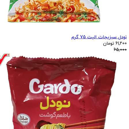
نودل سبزیجات الیت 75 گرم
61,200
تومان
65,000