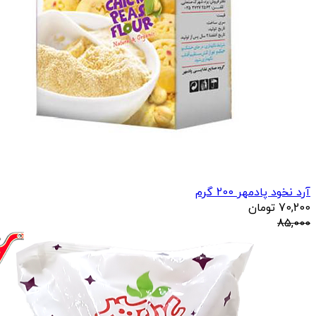
آرد نخود پادمهر 200 گرم
70,200
تومان
85,000