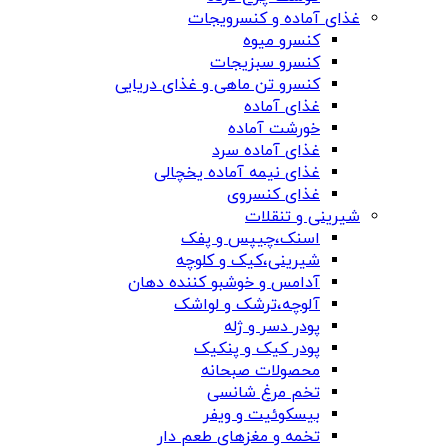
غذای آماده و کنسرویجات
کنسرو میوه
کنسرو سبزیجات
کنسرو تن ماهی و غذای دریایی
غذای آماده
خورشت آماده
غذای آماده سرد
غذای نیمه آماده یخچالی
غذای کنسروی
شیرینی و تنقلات
اسنک،چیپس و پفک
شیرینی،کیک و کلوچه
آدامس و خوشبو کننده دهان
آلوچه،ترشک و لواشک
پودر دسر و ژله
پودر کیک و پنکیک
محصولات صبحانه
تخم مرغ شانسی
بیسکوئیت و ویفر
تخمه و مغزهای طعم دار