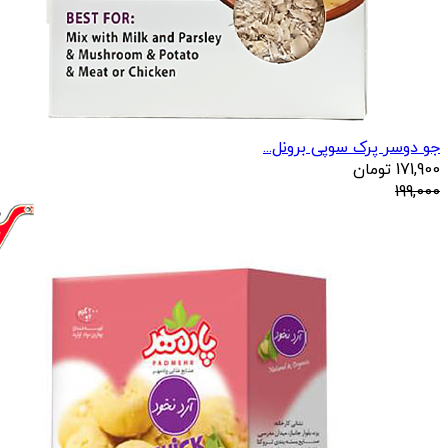
جو دوسر پرک سوپی برونل...
171,900
تومان
199,000