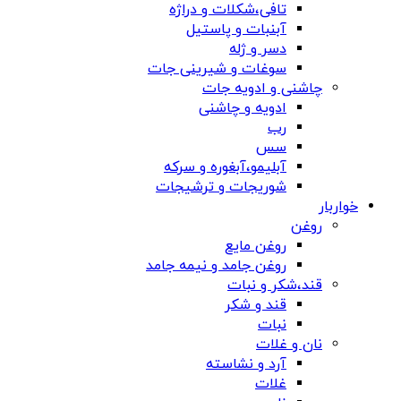
تافی،شکلات و دراژه
آبنبات و پاستیل
دسر و ژله
سوغات و شیرینی جات
چاشنی و ادویه جات
ادویه و چاشنی
رب
سس
آبلیمو،آبغوره و سرکه
شوریجات و ترشیجات
خواربار
روغن
روغن مایع
روغن جامد و نیمه جامد
قند،شکر و نبات
قند و شکر
نبات
نان و غلات
آرد و نشاسته
غلات