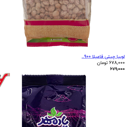
لوبیا چیتی فامیلا 900...
678,000
تومان
679,000