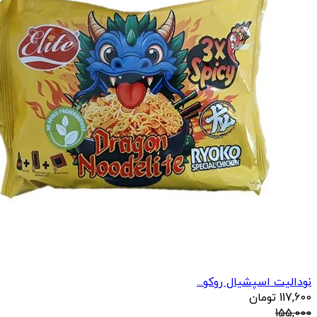
نودالیت اسپشیال روکو...
117,600
تومان
155,000