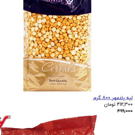
لپه پادمهر 800 گرم
412,300
تومان
499,000