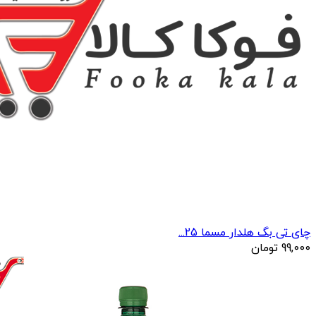
چای تی بگ هلدار مسما 25...
99,000
تومان