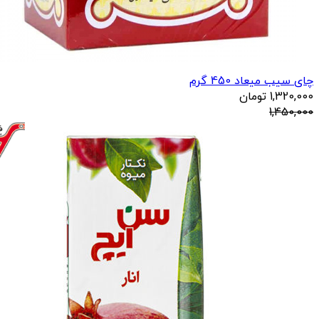
چای سیب میعاد 450 گرم
1,320,000
تومان
1,450,000