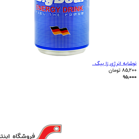
نوشابه انرژِی زا بیگ...
85,200
تومان
95,000