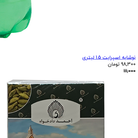
نوشابه اسپرایت 1.5 لیتری
98,300
تومان
111,000