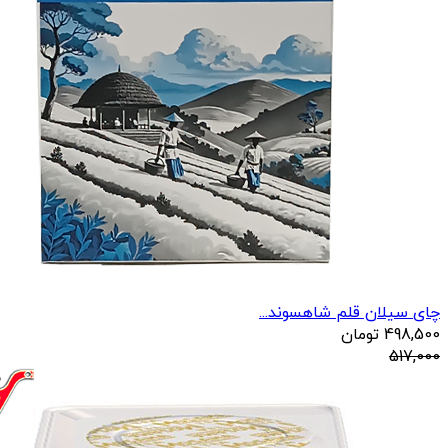
چای سیلان قلم شاهسوند...
498,500
تومان
517,000