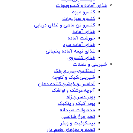
غذای آماده و کنسرویجات
کنسرو میوه
کنسرو سبزیجات
کنسرو تن ماهی و غذای دریایی
غذای آماده
خورشت آماده
غذای آماده سرد
غذای نیمه آماده یخچالی
غذای کنسروی
شیرینی و تنقلات
اسنک،چیپس و پفک
شیرینی،کیک و کلوچه
آدامس و خوشبو کننده دهان
آلوچه،ترشک و لواشک
پودر دسر و ژله
پودر کیک و پنکیک
محصولات صبحانه
تخم مرغ شانسی
بیسکوئیت و ویفر
تخمه و مغزهای طعم دار