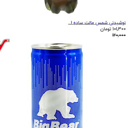
نوشیدنی شمس مالت ساده 1...
101,300
تومان
120,000