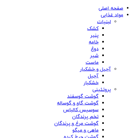
صفحه اصلی
مواد غذایی
لبنیات
کشک
پنیر
خامه
دوغ
شیر
ماست
آجیل و خشکبار
آجیل
خشکبار
پروتئینی
گوشت گوسفند
گوشت گاو و گوساله
سوسیس کالباس
تخم پرندگان
گوشت مرغ و پرندگان
ماهی و میگو
گوشت چرخ کرده