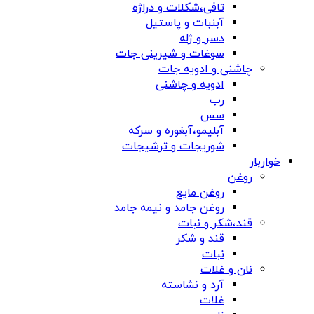
تافی،شکلات و دراژه
آبنبات و پاستیل
دسر و ژله
سوغات و شیرینی جات
چاشنی و ادویه جات
ادویه و چاشنی
رب
سس
آبلیمو،آبغوره و سرکه
شوریجات و ترشیجات
خواربار
روغن
روغن مایع
روغن جامد و نیمه جامد
قند،شکر و نبات
قند و شکر
نبات
نان و غلات
آرد و نشاسته
غلات