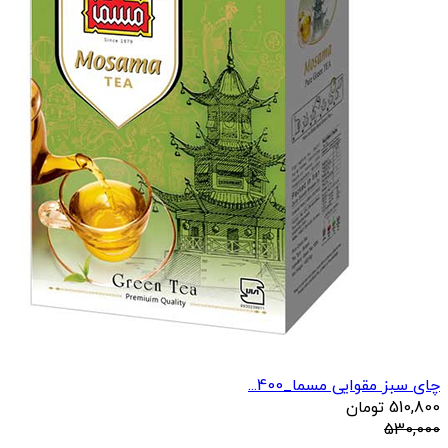
چای سبز مقوایی مسما_400...
510,800
تومان
530,000