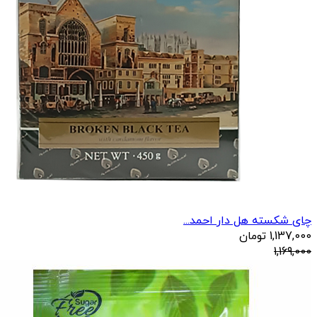
چای شکسته هل دار احمد...
1,137,000
تومان
1,169,000