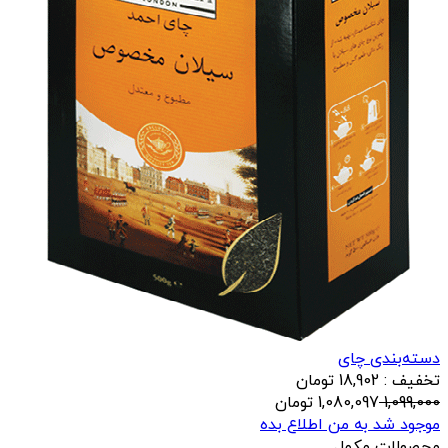
دسته‌بندی چای
تخفیف : 18,902 تومان
1,099,000
1,080,097
تومان
موجود شد به من اطلاع بده
محصولات مکمل