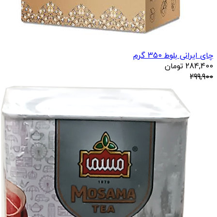
چای ایرانی بلوط 350 گرم
284,400
تومان
299,900