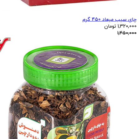
چای سیب میعاد 450 گرم
1,320,000
تومان
1,450,000