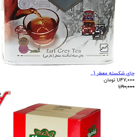
چای شکسته معطر (...
1,147,000
تومان
1,190,000