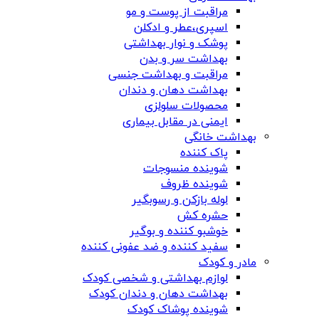
مراقبت از پوست و مو
اسپری،عطر و ادکلن
پوشک و نوار بهداشتی
بهداشت سر و بدن
مراقبت و بهداشت جنسی
بهداشت دهان و دندان
محصولات سلولزی
ایمنی در مقابل بیماری
بهداشت خانگی
پاک کننده
شوینده منسوجات
شوینده ظروف
لوله بازکن و رسوبگیر
حشره کش
خوشبو کننده و بوگیر
سفید کننده و ضد عفونی کننده
مادر و کودک
لوازم بهداشتی و شخصی کودک
بهداشت دهان و دندان کودک
شوینده پوشاک کودک