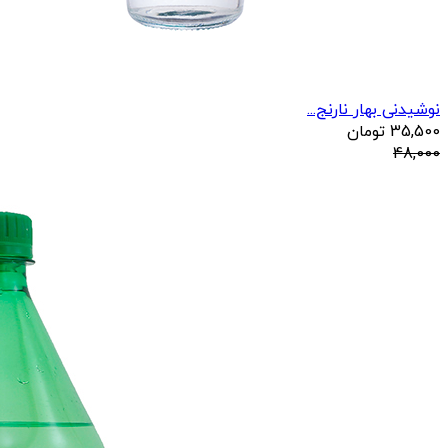
نوشیدنی بهار نارنج...
35,500
تومان
48,000