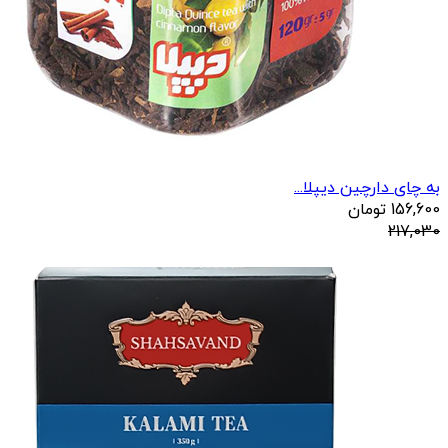
به چای دارچین دیپلا...
156,600
تومان
217,030