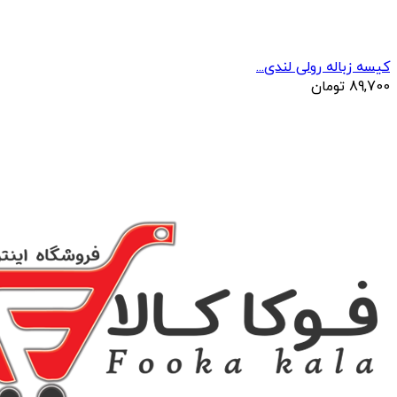
کیسه زباله رولی لندی...
89,700
تومان