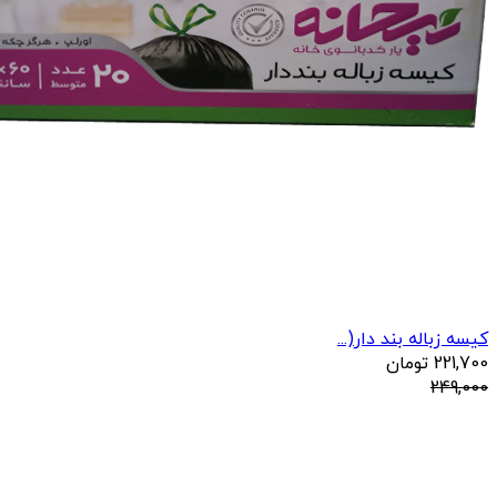
کیسه زباله بند دار(...
221,700
تومان
249,000