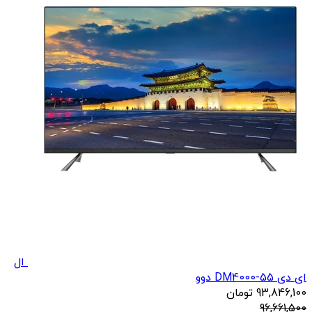
ال
ای دی DM4000-55 دوو
93,846,100
تومان
96,661,500