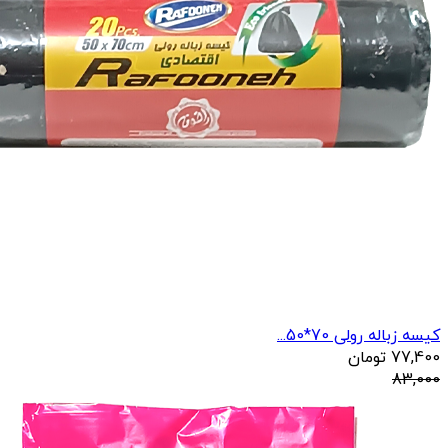
کیسه زباله رولی 70*50...
77,400
تومان
83,000