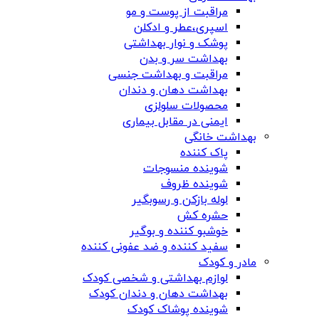
مراقبت از پوست و مو
اسپری،عطر و ادکلن
پوشک و نوار بهداشتی
بهداشت سر و بدن
مراقبت و بهداشت جنسی
بهداشت دهان و دندان
محصولات سلولزی
ایمنی در مقابل بیماری
بهداشت خانگی
پاک کننده
شوینده منسوجات
شوینده ظروف
لوله بازکن و رسوبگیر
حشره کش
خوشبو کننده و بوگیر
سفید کننده و ضد عفونی کننده
مادر و کودک
لوازم بهداشتی و شخصی کودک
بهداشت دهان و دندان کودک
شوینده پوشاک کودک