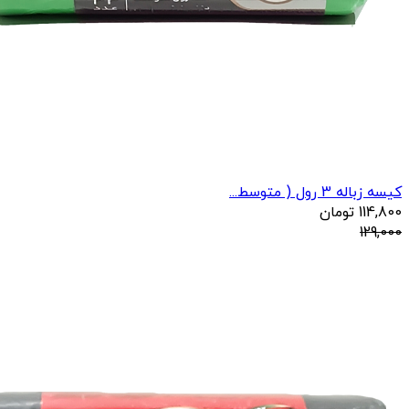
کیسه زباله 3 رول ( متوسط...
114,800
تومان
129,000