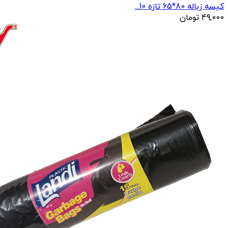
کیسه زباله 80*65 تازه 10...
49,000
تومان