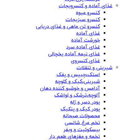
غذای آماده و کنسرویجات
کنسرو میوه
کنسرو سبزیجات
کنسرو تن ماهی و غذای دریایی
غذای آماده
خورشت آماده
غذای آماده سرد
غذای نیمه آماده یخچالی
غذای کنسروی
شیرینی و تنقلات
اسنک،چیپس و پفک
شیرینی،کیک و کلوچه
آدامس و خوشبو کننده دهان
آلوچه،ترشک و لواشک
پودر دسر و ژله
پودر کیک و پنکیک
محصولات صبحانه
تخم مرغ شانسی
بیسکوئیت و ویفر
تخمه و مغزهای طعم دار