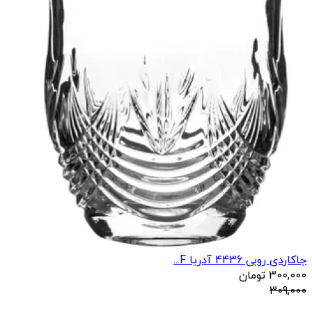
جاکاردی روبی 4436 آدریا F...
300,000
تومان
309,000