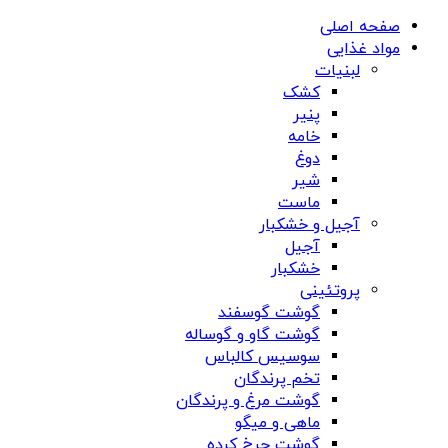
صفحه اصلی
مواد غذایی
لبنیات
کشک
پنیر
خامه
دوغ
شیر
ماست
آجیل و خشکبار
آجیل
خشکبار
پروتئینی
گوشت گوسفند
گوشت گاو و گوساله
سوسیس کالباس
تخم پرندگان
گوشت مرغ و پرندگان
ماهی و میگو
گوشت چرخ کرده