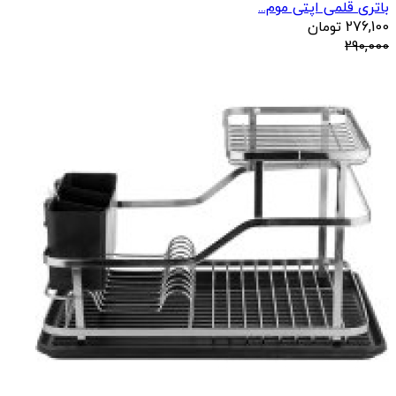
باتری قلمی اپتی موم...
276,100
تومان
290,000