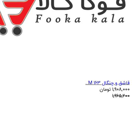
قاشق و چنگال 163 M...
1,908,000
تومان
1,965,200