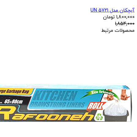
آبچکان مدل UN 5721
1,800,000
تومان
1,854,000
محصولات مرتبط