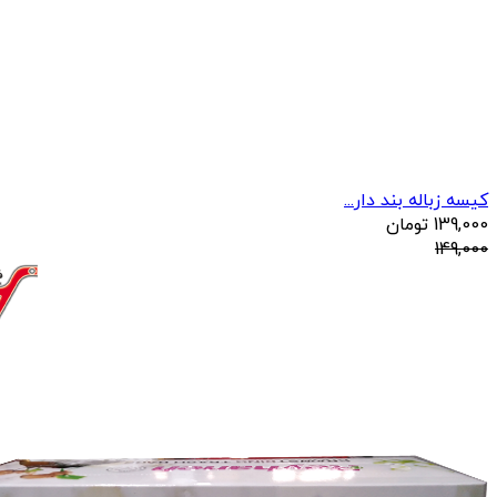
کیسه زباله بند دار...
139,000
تومان
149,000