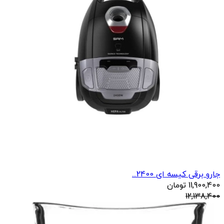
جارو برقی کیسه ای 2400...
11,900,400
تومان
12,138,400