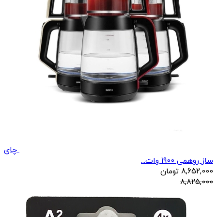
چای
ساز روهمی 1900 وات...
8,652,000
تومان
8,825,000