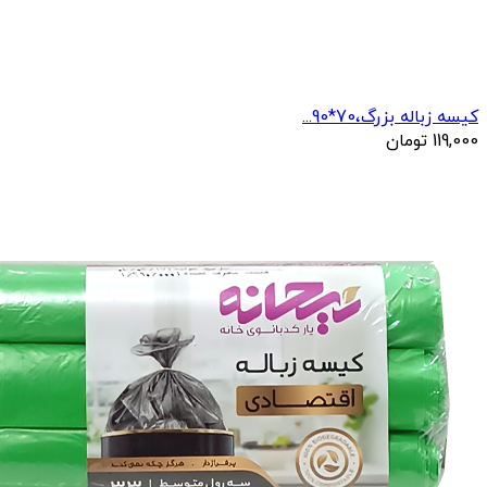
کیسه زباله بزرگ،70*90...
119,000
تومان