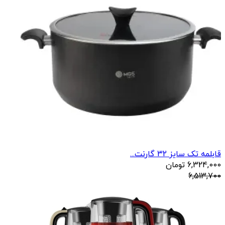
قابلمه تک سایز 32 گارنت...
6,324,000
تومان
6,513,700