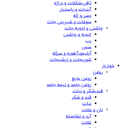
تافی،شکلات و دراژه
آبنبات و پاستیل
دسر و ژله
سوغات و شیرینی جات
چاشنی و ادویه جات
ادویه و چاشنی
رب
سس
آبلیمو،آبغوره و سرکه
شوریجات و ترشیجات
خواربار
روغن
روغن مایع
روغن جامد و نیمه جامد
قند،شکر و نبات
قند و شکر
نبات
نان و غلات
آرد و نشاسته
غلات