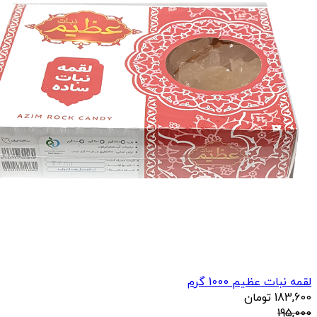
لقمه نبات عظیم 1000 گرم
183,600
تومان
195,000