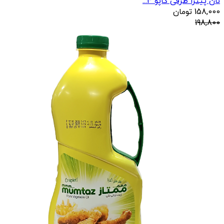
نان پیتزا ظرفی کاپو 4...
158,000
تومان
198,800