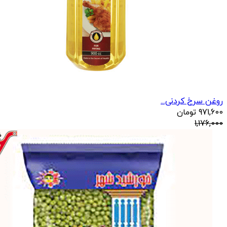
روغن سرخ کردنی...
971,600
تومان
1,176,000