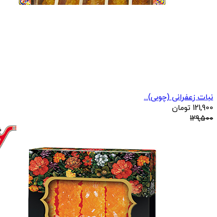
نبات زعفرانی (چوبی)...
121,900
تومان
129,500