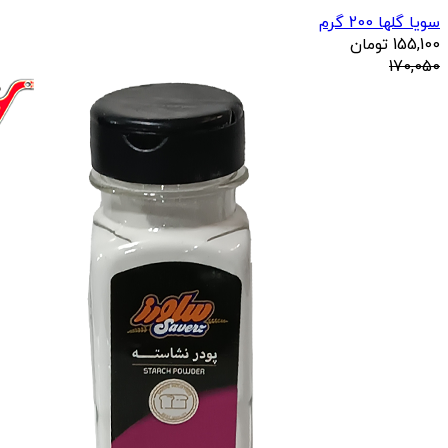
سویا گلها 200 گرم
155,100
تومان
170,050