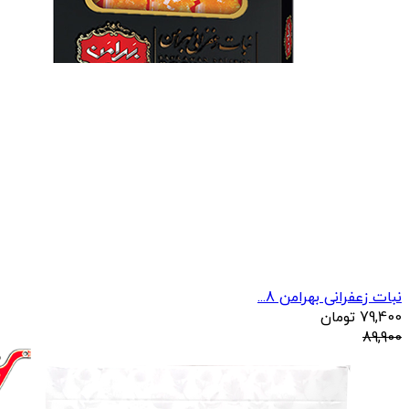
نبات زعفرانی بهرامن 8...
79,400
تومان
89,900