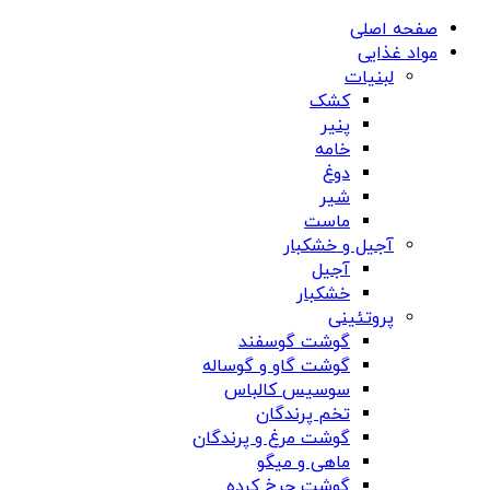
صفحه اصلی
مواد غذایی
لبنیات
کشک
پنیر
خامه
دوغ
شیر
ماست
آجیل و خشکبار
آجیل
خشکبار
پروتئینی
گوشت گوسفند
گوشت گاو و گوساله
سوسیس کالباس
تخم پرندگان
گوشت مرغ و پرندگان
ماهی و میگو
گوشت چرخ کرده