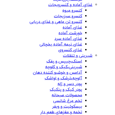
غذای آماده و کنسرویجات
کنسرو میوه
کنسرو سبزیجات
کنسرو تن ماهی و غذای دریایی
غذای آماده
خورشت آماده
غذای آماده سرد
غذای نیمه آماده یخچالی
غذای کنسروی
شیرینی و تنقلات
اسنک،چیپس و پفک
شیرینی،کیک و کلوچه
آدامس و خوشبو کننده دهان
آلوچه،ترشک و لواشک
پودر دسر و ژله
پودر کیک و پنکیک
محصولات صبحانه
تخم مرغ شانسی
بیسکوئیت و ویفر
تخمه و مغزهای طعم دار