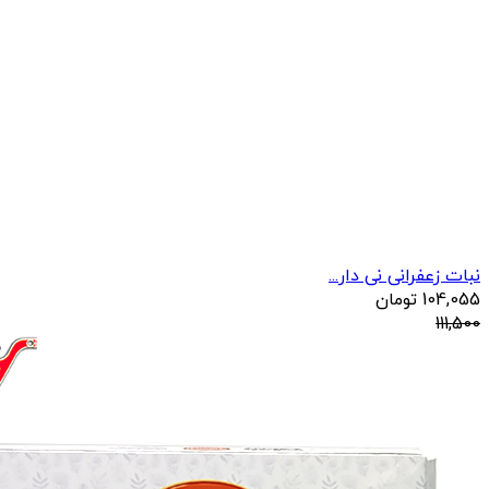
نبات زعفرانی نی دار...
104,055
تومان
111,500