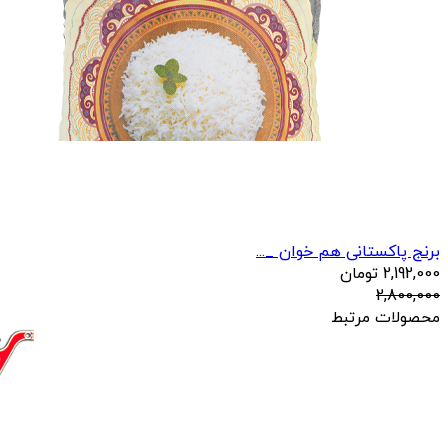
برنج پاکستانی هم خوان _...
2,192,000
تومان
2,800,000
محصولات مرتبط