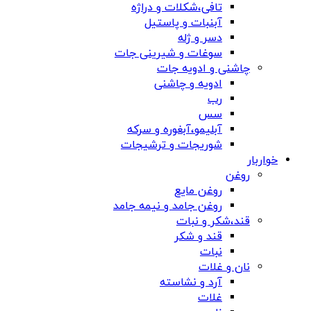
تافی،شکلات و دراژه
آبنبات و پاستیل
دسر و ژله
سوغات و شیرینی جات
چاشنی و ادویه جات
ادویه و چاشنی
رب
سس
آبلیمو،آبغوره و سرکه
شوریجات و ترشیجات
خواربار
روغن
روغن مایع
روغن جامد و نیمه جامد
قند،شکر و نبات
قند و شکر
نبات
نان و غلات
آرد و نشاسته
غلات