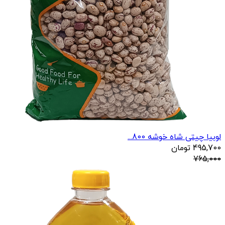
لوبیا چیتی شاه خوشه 800...
495,700
تومان
765,000