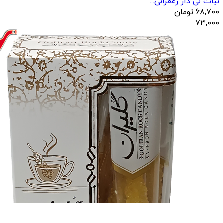
نبات نی دار زعفرانی...
68,700
تومان
73,000