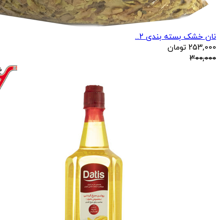
نان خشک بسته بندی 2...
253,000
تومان
300,000