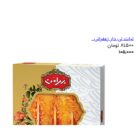
نبات نی دار زعفرانی...
81,500
تومان
105,000