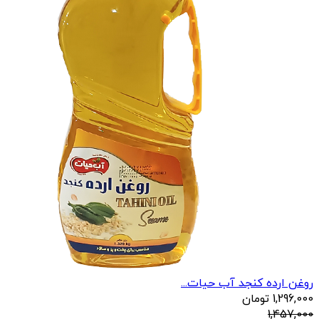
روغن ارده کنجد آب حیات...
1,296,000
تومان
1,457,000