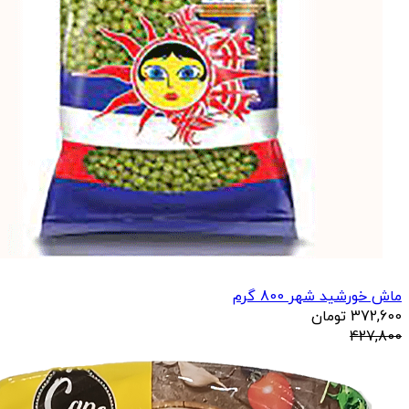
ماش خورشید شهر 800 گرم
372,600
تومان
427,800