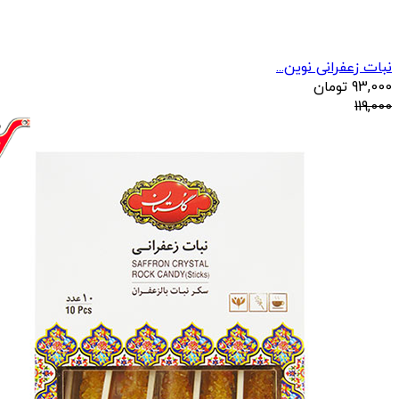
نبات زعفرانی نوین...
93,000
تومان
119,000