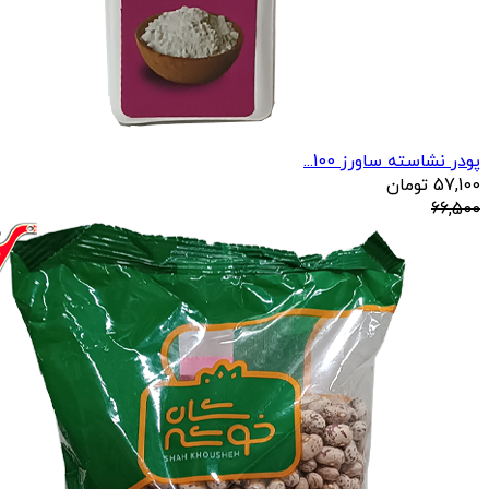
پودر نشاسته ساورز 100...
57,100
تومان
66,500