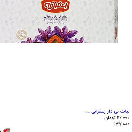
نبات نی دار زعفرانی _...
116,000
تومان
137,000