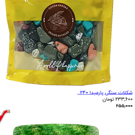
شکلات سنگی پارمیدا 240...
233,600
تومان
255,000