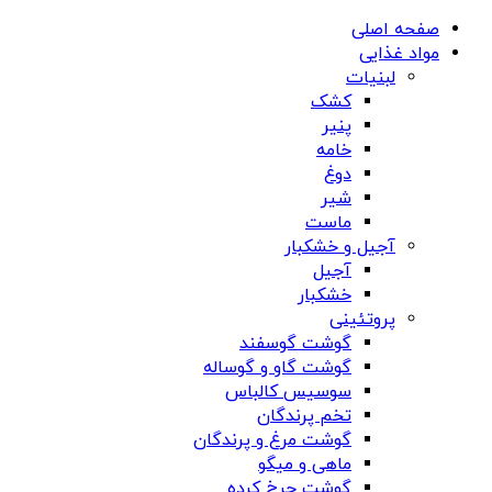
صفحه اصلی
مواد غذایی
لبنیات
کشک
پنیر
خامه
دوغ
شیر
ماست
آجیل و خشکبار
آجیل
خشکبار
پروتئینی
گوشت گوسفند
گوشت گاو و گوساله
سوسیس کالباس
تخم پرندگان
گوشت مرغ و پرندگان
ماهی و میگو
گوشت چرخ کرده