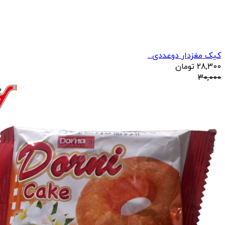
کیک مغزدار دوعددی...
28,300
تومان
30,000