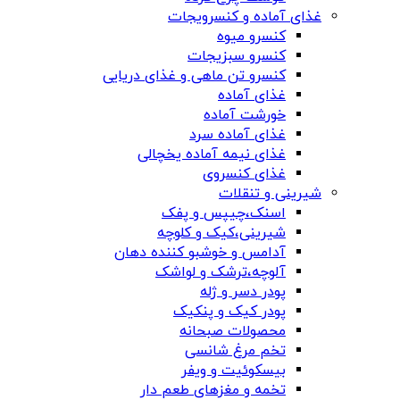
غذای آماده و کنسرویجات
کنسرو میوه
کنسرو سبزیجات
کنسرو تن ماهی و غذای دریایی
غذای آماده
خورشت آماده
غذای آماده سرد
غذای نیمه آماده یخچالی
غذای کنسروی
شیرینی و تنقلات
اسنک،چیپس و پفک
شیرینی،کیک و کلوچه
آدامس و خوشبو کننده دهان
آلوچه،ترشک و لواشک
پودر دسر و ژله
پودر کیک و پنکیک
محصولات صبحانه
تخم مرغ شانسی
بیسکوئیت و ویفر
تخمه و مغزهای طعم دار