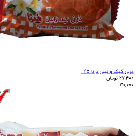
درنی کیک وانیلی درنا 45...
27,400
تومان
30,000