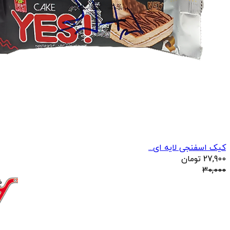
کیک اسفنجی لایه ای...
27,900
تومان
30,000