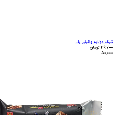
کیک دولایه وانیلی با...
46,700
تومان
50,000