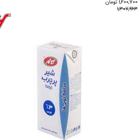
1,200,700
تومان
1,307,963