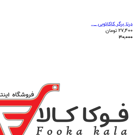
درنا برگر کاکائویی _...
27,400
تومان
30,000