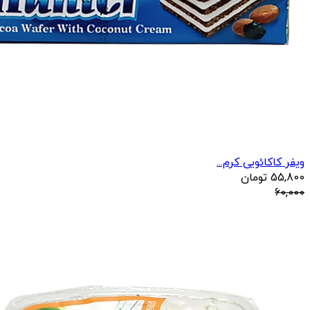
ویفر کاکائویی کرم...
55,800
تومان
60,000