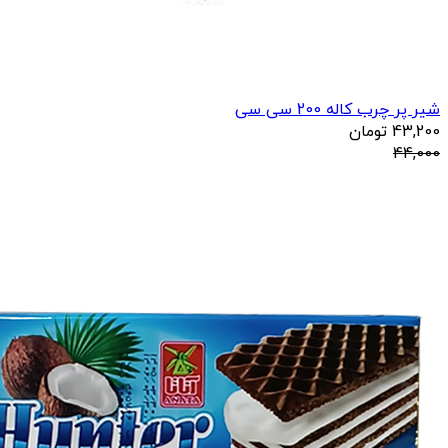
شیر پر چرب کاله 200 سی سی
43,200
تومان
44,000