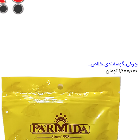
چرخی گوسفندی خالص...
1,980,000
تومان