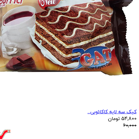
کیک سه لایه کاکائویی...
54,800
تومان
60,000