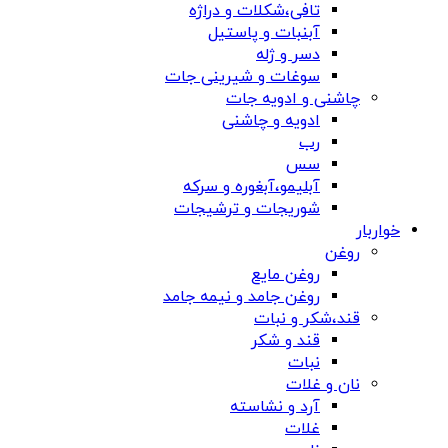
تافی،شکلات و دراژه
آبنبات و پاستیل
دسر و ژله
سوغات و شیرینی جات
چاشنی و ادویه جات
ادویه و چاشنی
رب
سس
آبلیمو،آبغوره و سرکه
شوریجات و ترشیجات
خواربار
روغن
روغن مایع
روغن جامد و نیمه جامد
قند،شکر و نبات
قند و شکر
نبات
نان و غلات
آرد و نشاسته
غلات