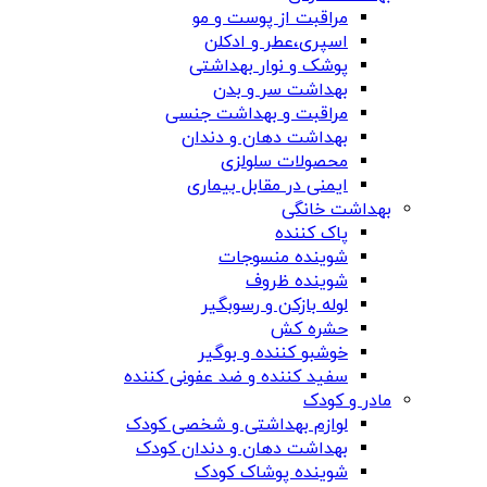
مراقبت از پوست و مو
اسپری،عطر و ادکلن
پوشک و نوار بهداشتی
بهداشت سر و بدن
مراقبت و بهداشت جنسی
بهداشت دهان و دندان
محصولات سلولزی
ایمنی در مقابل بیماری
بهداشت خانگی
پاک کننده
شوینده منسوجات
شوینده ظروف
لوله بازکن و رسوبگیر
حشره کش
خوشبو کننده و بوگیر
سفید کننده و ضد عفونی کننده
مادر و کودک
لوازم بهداشتی و شخصی کودک
بهداشت دهان و دندان کودک
شوینده پوشاک کودک