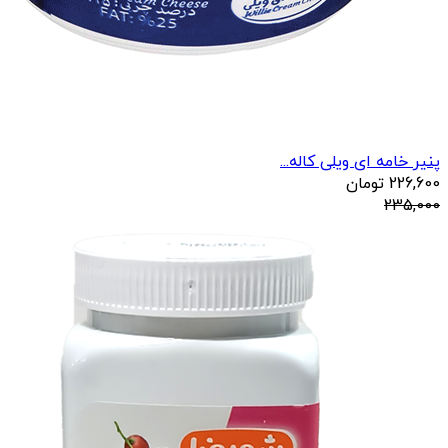
پنیر خامه ای ویلی کاله...
226,600
تومان
235,000