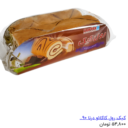
کیک رول کاکائو درنا 90...
54,800
تومان