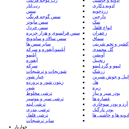
ادویه و چاشنی
رب گوجه فرنگی
ادویه دکاری
رب انار
زردچوبه
سس
دارچین
سس گوجه فرنگی
نمک
سس مایونز
انواع فلفل
سس خردل
زعفران
سس فرانسوی و هزار جزیره
سماق
سس سالاد و ساندویچ
کشیر و تخم شربتی
سایر سس ها
گل محمدی
آبلیمو،آبغوره و سرکه
آویشن
آبلیمو
زنجبیل
آبغوره
لیمو و گرد لیمو
سرکه
زرشک
شوریجات و ترشیجات
وانیل و جوش شیرین
خیار شور
هل
زیتون شور و پرورده
زیره
شور
پودر سیر و پیاز
ترشی مخلوط
عصاره ها
ترشی سیر و موسیر
آرد و پودر سوخاری
ترشی لیته
پودر نارگیل
ترشی بندری
دویه ها و چاشنی ها
ترشی فلفل
سایر ترشیجات
خواربار