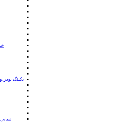
خا
بکینگ پودر،
سایر ا