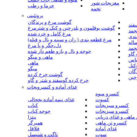
مغزیجات شور
خرما و رطب
تخمه
پروتئینی
گوشت مرغ و پرندگان
فند
گوشت بوقلمون و بلدرچین و کبک و شترمرغ
جمد
مرغ کامل و خرد شده
ندی
مرغ قطعه بندي ( ران و سينه و بال و فيله)
اله
دل،جگر و پا مرغ
جمد
جوجه و بال و بازو طعم دار شده
گاو
ماهی و میگو
باس
ماهی
کتل
میگو
گان
گوشت چرخ کرده
چین
چرخ کرده گوسفند و شتر و گاو
غذای آماده و کنسرویجات
کنسرو میوه
کمپوت
غذای نیمه آماده یخچالی
کنسرو سبزیجات
کباب
کنسرو سبزیجات
جوجه کباب
ماهی و غذای دریایی
پیتزا
کنسرو تن ماهی
همبرگر
غذای آماده
فلافل
سوپ
ناگت و شنیسل