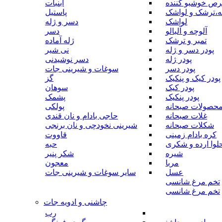
رص خوشبو کننده
آبنبات
ه،ترشک و لواشک
پاستیل
لواشک
دسر و ژله
آلوچه و آلبالو
دسر
تمبر و ترشک
ژله آماده
پودر دسر و ژله
نی شیر
پودر ژله
دسر نوشیدنی
پودر دسر
سوغات و شیرینی جات
پودر کیک و پنکیک
گز
پودر کیک
سوهان
پودر پنکیک
پشمک
حصولات صبحانه
پولکی
غلات صبحانه
حاجی بادام و نان قندی
شکلات صبحانه
شیرینی نخودچی و نان برنجی
کره بادام زمینی
قاووت
لوا ارده و شکری
حبه
شیره
شکر پنیر
مربا
معجون
عسل
سایر سوغات و شیرینی جات
تخم مرغ شانسی
تخم مرغ شانسی
چاشنی و ادویه جات
رب