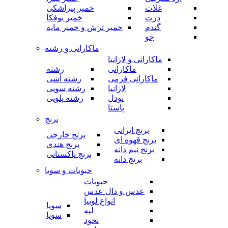
غلات
خمیر پیراشکی
ذرت
خمیر یوفکا
گندم
خمیر ترش و خمیر مایه
جو
ماکارانی و رشته
ماکارانی و لازانیا
ماکارانی
رشته
ماکارانی فرمی
رشته آشی
لازانیا
رشته سوپی
نودل
رشته پلویی
پاستا
برنج
برنج ایرانی
برنج خارجی
برنج قهوه ای
برنج هندی
برنج نیم دانه
برنج پاکستانی
برنج دانه
حبوبات و سویا
حبوبات
عدس و دال عدس
انواع لوبیا
سویا
لپه
سویا
نخود