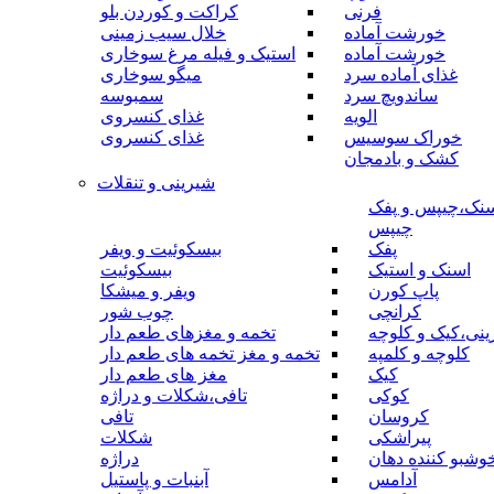
فرنی
کراکت و کوردن بلو
خورشت آماده
خلال سیب زمینی
خورشت آماده
استیک و فیله مرغ سوخاری
غذای آماده سرد
میگو سوخاری
ساندویچ سرد
سمبوسه
الویه
غذای کنسروی
خوراک سوسیس
غذای کنسروی
کشک و بادمجان
شیرینی و تنقلات
نک،چیپس و پفک
چیپس
پفک
بیسکوئیت و ویفر
اسنک و استیک
بیسکوئیت
پاپ کورن
ویفر و میشکا
کرانچی
چوب شور
نی،کیک و کلوچه
تخمه و مغزهای طعم دار
کلوچه و کلمپه
تخمه و مغز تخمه های طعم دار
کیک
مغز های طعم دار
کوکی
تافی،شکلات و دراژه
کروسان
تافی
پیراشکی
شکلات
وشبو کننده دهان
دراژه
آدامس
آبنبات و پاستیل