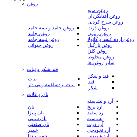
روغن
روغن مایع
روغن آفتابگردان
روغن سرخ کردنی
روغن ذرت
روغن جامد و نیمه جامد
روغن زیتون
روغن جامد
روغن ارده،کنجد و کانولا
روغن نیمه جامد
روغن نارگیل
روغن حیوانی
روغن کلزا
روغن مخلوط
سایر روغن ها
قند،شکر و نبات
قند و شکر
نبات
قند
نبات پرده،لقمه و نی دار
شکر
نان و غلات
آرد و نشاسته
آرد برنج
نان
آرد سفید
نان پیتزا
نشاسته
نان سنتی
آرد ذرت
نان صنعتی
آرد نخودچی
خمیر
آرد شیرینی
خمیر پیتزا