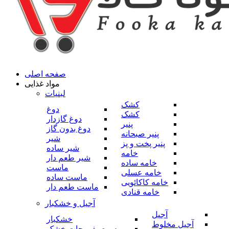
صفحه اصلی
مواد غذایی
لبنیات
کشک
دوغ
کشک
دوغ گازدار
پنیر
دوغ بدون گاز
پنیر صبحانه
شیر
پنیر پخت و پز
شیر ساده
خامه
شیر طعم دار
خامه ساده
ماست
خامه عسلی
ماست ساده
خامه کاکائویی
ماست طعم دار
خامه قنادی
آجیل و خشکبار
آجیل
خشکبار
آجیل مخلوط
میوه و صیفی جات خشک