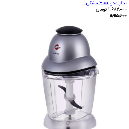
بخار مدل 3100 مشکی...
11,682,000
تومان
11,915,600