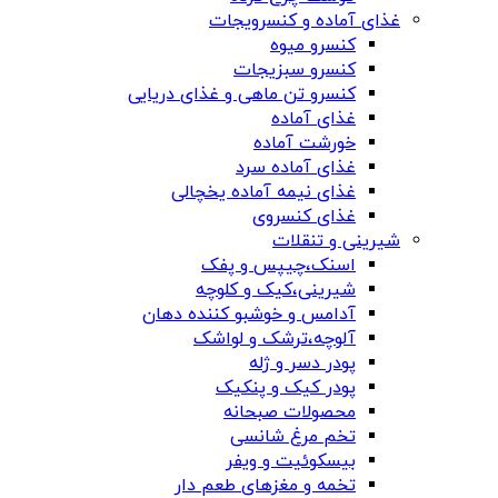
غذای آماده و کنسرویجات
کنسرو میوه
کنسرو سبزیجات
کنسرو تن ماهی و غذای دریایی
غذای آماده
خورشت آماده
غذای آماده سرد
غذای نیمه آماده یخچالی
غذای کنسروی
شیرینی و تنقلات
اسنک،چیپس و پفک
شیرینی،کیک و کلوچه
آدامس و خوشبو کننده دهان
آلوچه،ترشک و لواشک
پودر دسر و ژله
پودر کیک و پنکیک
محصولات صبحانه
تخم مرغ شانسی
بیسکوئیت و ویفر
تخمه و مغزهای طعم دار