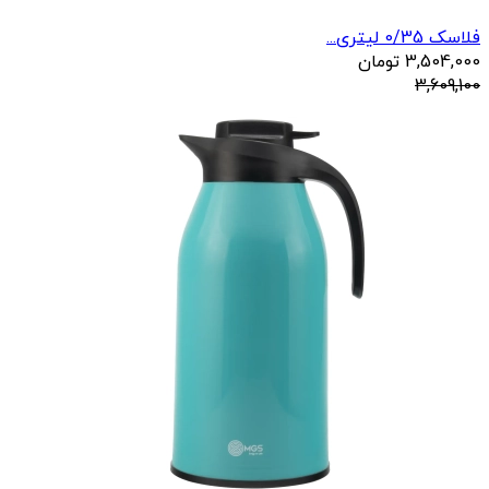
فلاسک 0/35 لیتری...
3,504,000
تومان
3,609,100