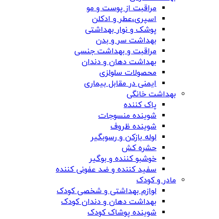
مراقبت از پوست و مو
اسپری،عطر و ادکلن
پوشک و نوار بهداشتی
بهداشت سر و بدن
مراقبت و بهداشت جنسی
بهداشت دهان و دندان
محصولات سلولزی
ایمنی در مقابل بیماری
بهداشت خانگی
پاک کننده
شوینده منسوجات
شوینده ظروف
لوله بازکن و رسوبگیر
حشره کش
خوشبو کننده و بوگیر
سفید کننده و ضد عفونی کننده
مادر و کودک
لوازم بهداشتی و شخصی کودک
بهداشت دهان و دندان کودک
شوینده پوشاک کودک