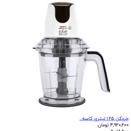
خردکن 1.25 لیتری کاسه...
4,920,200
تومان