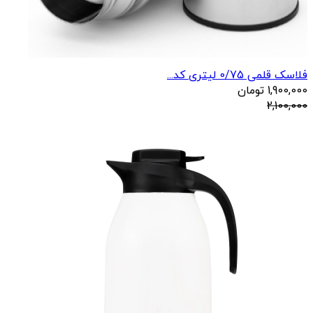
فلاسک قلمی 0/75 لیتری کد...
1,900,000
تومان
2,100,000