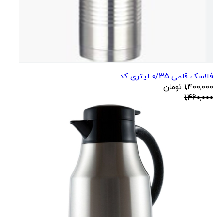
فلاسک قلمی 0/35 لیتری کد...
1,400,000
تومان
1,460,000