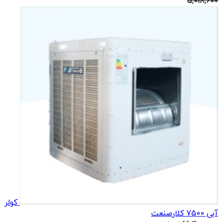
5,018,600
کولر
آبی 7500 کلارصنعت