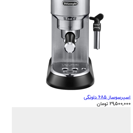
اسپرسوساز 685 دلونگی
29,500,000
تومان