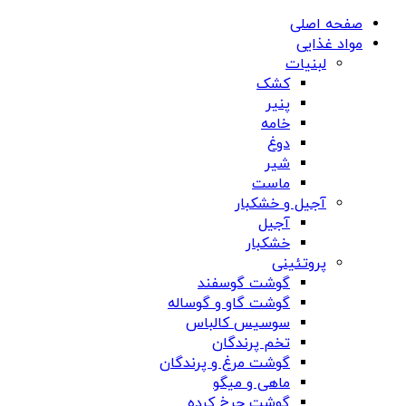
صفحه اصلی
مواد غذایی
لبنیات
کشک
پنیر
خامه
دوغ
شیر
ماست
آجیل و خشکبار
آجیل
خشکبار
پروتئینی
گوشت گوسفند
گوشت گاو و گوساله
سوسیس کالباس
تخم پرندگان
گوشت مرغ و پرندگان
ماهی و میگو
گوشت چرخ کرده