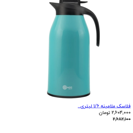
فلاسک ملامینه 1/6 لیتری...
2,604,000
تومان
2,682,100