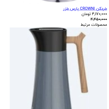
خردکن CROWNI پارس خزر
4,170,000
تومان
4,450,000
محصولات مرتبط