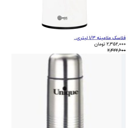
فلاسک ملامینه 1/3 لیتری...
2,352,000
تومان
2,422,600