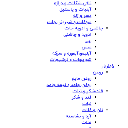
تافی،شکلات و دراژه
آبنبات و پاستیل
دسر و ژله
سوغات و شیرینی جات
چاشنی و ادویه جات
ادویه و چاشنی
رب
سس
آبلیمو،آبغوره و سرکه
شوریجات و ترشیجات
خواربار
روغن
روغن مایع
روغن جامد و نیمه جامد
قند،شکر و نبات
قند و شکر
نبات
نان و غلات
آرد و نشاسته
غلات