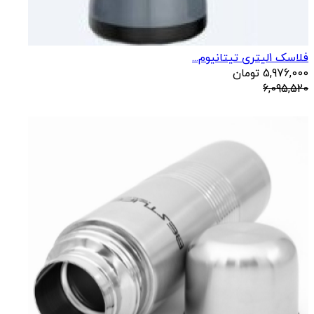
فلاسک 1لیتری تیتانیوم...
5,976,000
تومان
6,095,520