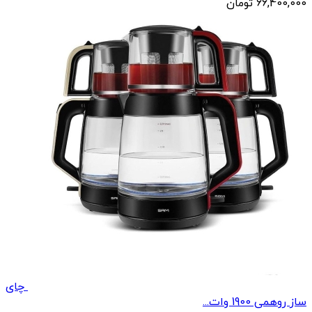
66,400,000
تومان
چای
ساز روهمی 1900 وات...