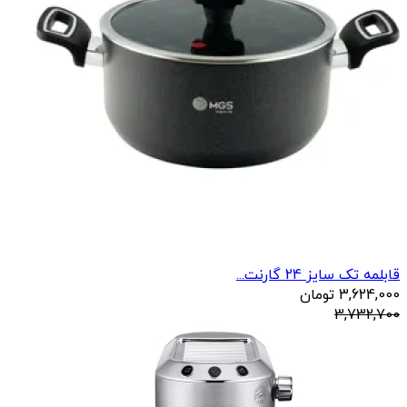
قابلمه تک سایز 24 گارنت...
3,624,000
تومان
3,732,700