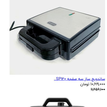
ساندویچ ساز سه صفحه SP120...
10,619,000
تومان
11,256,100