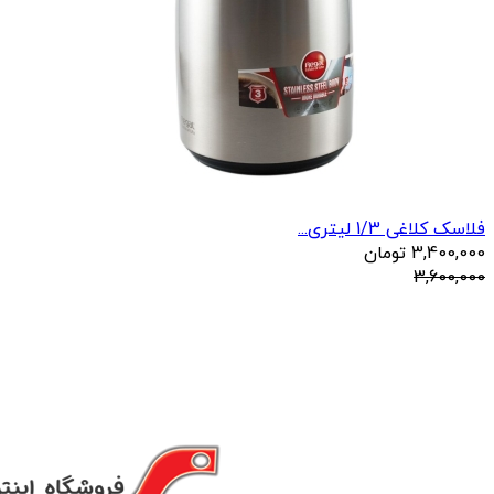
فلاسک کلاغی 1/3 لیتری...
3,400,000
تومان
3,600,000