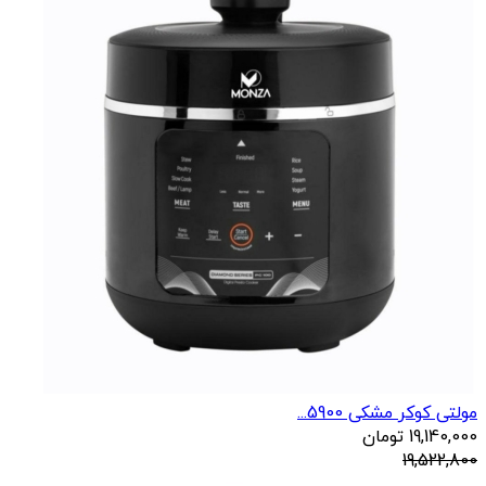
مولتی کوکر مشکی 5900...
19,140,000
تومان
19,522,800