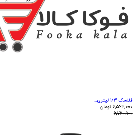
فلاسک 1/3 لیتری...
6,564,000
تومان
6,760,900