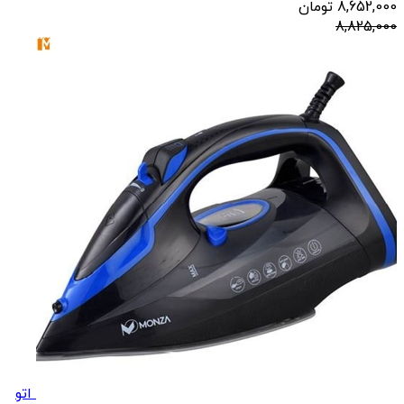
8,652,000
تومان
8,825,000
اتو