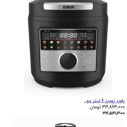
پلوپز زودپز 6 لیتر دو...
33,864,000
تومان
34,541,300