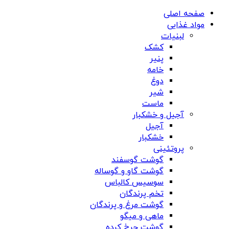
صفحه اصلی
مواد غذایی
لبنیات
کشک
پنیر
خامه
دوغ
شیر
ماست
آجیل و خشکبار
آجیل
خشکبار
پروتئینی
گوشت گوسفند
گوشت گاو و گوساله
سوسیس کالباس
تخم پرندگان
گوشت مرغ و پرندگان
ماهی و میگو
گوشت چرخ کرده