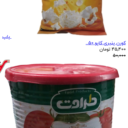
پاپ
کورن پنیری کاپو 50...
45,400
تومان
50,000