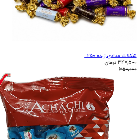
شکلات مدادی زبده 250...
347,500
تومان
350,000