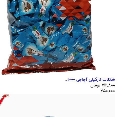
شکلات نارگیلی آچاچی 1000...
712,800
تومان
750,000