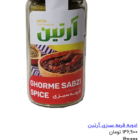
ادویه قرمه سبزی آرتین
146,900
تومان
160,000