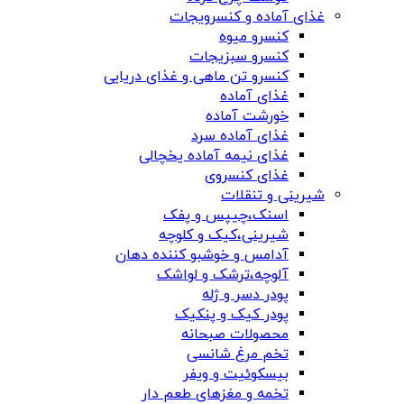
غذای آماده و کنسرویجات
کنسرو میوه
کنسرو سبزیجات
کنسرو تن ماهی و غذای دریایی
غذای آماده
خورشت آماده
غذای آماده سرد
غذای نیمه آماده یخچالی
غذای کنسروی
شیرینی و تنقلات
اسنک،چیپس و پفک
شیرینی،کیک و کلوچه
آدامس و خوشبو کننده دهان
آلوچه،ترشک و لواشک
پودر دسر و ژله
پودر کیک و پنکیک
محصولات صبحانه
تخم مرغ شانسی
بیسکوئیت و ویفر
تخمه و مغزهای طعم دار