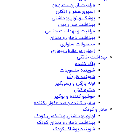
مراقبت از پوست و مو
اسپری،عطر و ادکلن
پوشک و نوار بهداشتی
بهداشت سر و بدن
مراقبت و بهداشت جنسی
بهداشت دهان و دندان
محصولات سلولزی
ایمنی در مقابل بیماری
بهداشت خانگی
پاک کننده
شوینده منسوجات
شوینده ظروف
لوله بازکن و رسوبگیر
حشره کش
خوشبو کننده و بوگیر
سفید کننده و ضد عفونی کننده
مادر و کودک
لوازم بهداشتی و شخصی کودک
بهداشت دهان و دندان کودک
شوینده پوشاک کودک