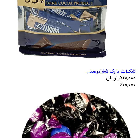
شکلات دارک 55 درصد...
560,000
تومان
600,000