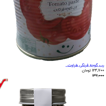
رب گوجه فرنگی طراوت...
124,700
تومان
132,000