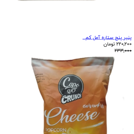
پنیر پنج ستاره آمل کم...
220,200
تومان
233,000