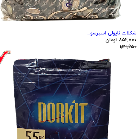
شکلات ناپولی اسپرسو...
852,800
تومان
1,141,650