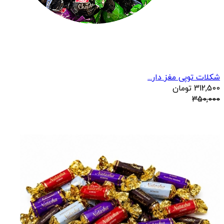
شکلات توپی مغز دار...
312,500
تومان
350,000