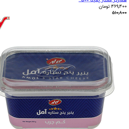
همبرگر ممتاز پمینا 500...
469,400
تومان
510,800