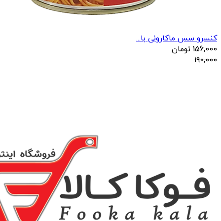
کنسرو سس ماکارونی با...
156,000
تومان
190,000