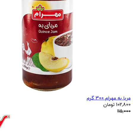
مربا به مهرام 300 گرم
102,800
تومان
115,000