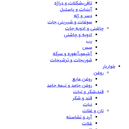
تافی،شکلات و دراژه
آبنبات و پاستیل
دسر و ژله
سوغات و شیرینی جات
چاشنی و ادویه جات
ادویه و چاشنی
رب
سس
آبلیمو،آبغوره و سرکه
شوریجات و ترشیجات
خواربار
روغن
روغن مایع
روغن جامد و نیمه جامد
قند،شکر و نبات
قند و شکر
نبات
نان و غلات
آرد و نشاسته
غلات