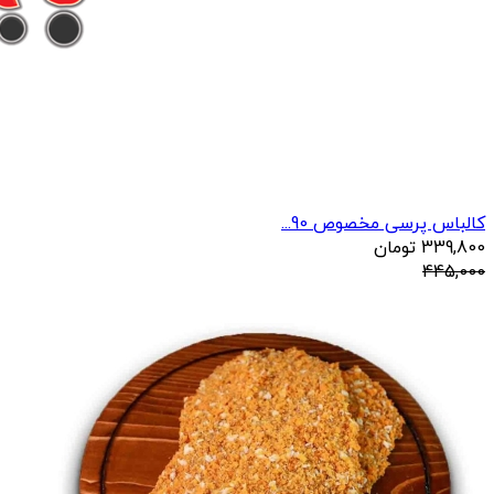
کالباس پرسی مخصوص 90...
339,800
تومان
445,000