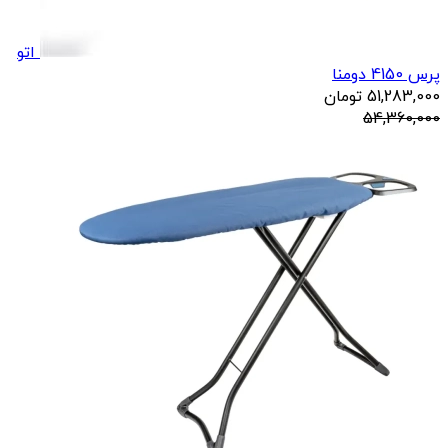
اتو
پرس 4150 دومنا
51,283,000
تومان
54,360,000