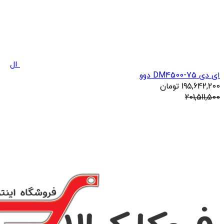
ال
ای دی DM4500-75 دوو
195,642,200
تومان
201,511,500