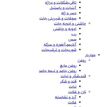
تافی،شکلات و دراژه
آبنبات و پاستیل
دسر و ژله
سوغات و شیرینی جات
چاشنی و ادویه جات
ادویه و چاشنی
رب
سس
آبلیمو،آبغوره و سرکه
شوریجات و ترشیجات
خواربار
روغن
روغن مایع
روغن جامد و نیمه جامد
قند،شکر و نبات
قند و شکر
نبات
نان و غلات
آرد و نشاسته
غلات