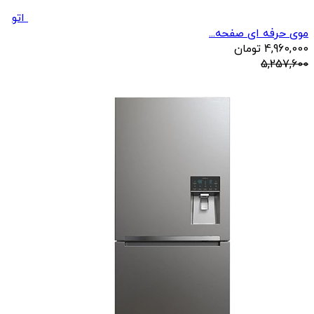
اتو
موی حرفه ای صفحه...
4,960,000
تومان
5,257,600