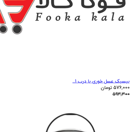
بیسیک عسل خوری با درب 1...
576,000
تومان
593,300