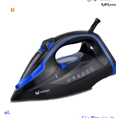
9,131,000
اتو