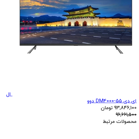
ال
ای دی DM4000-55 دوو
93,846,100
تومان
96,661,500
محصولات مرتبط