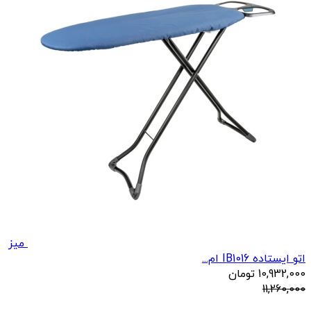
میز
اتو ایستاده IB1016 ام...
10,932,000
تومان
11,260,000