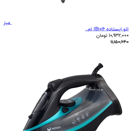
میز
اتو ایستاده IB1016 ام...
10,932,000
تومان
11,150,640