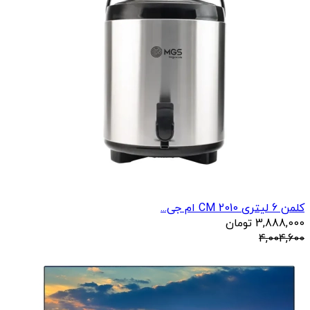
کلمن 6 لیتری 2010 CM ام جی...
3,888,000
تومان
4,004,600