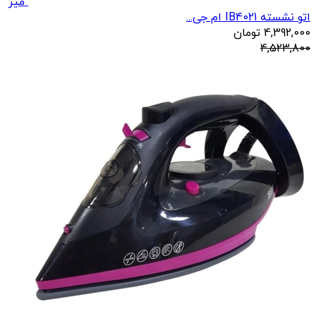
میز
اتو نشسته IB4021 ام جی...
4,392,000
تومان
4,523,800