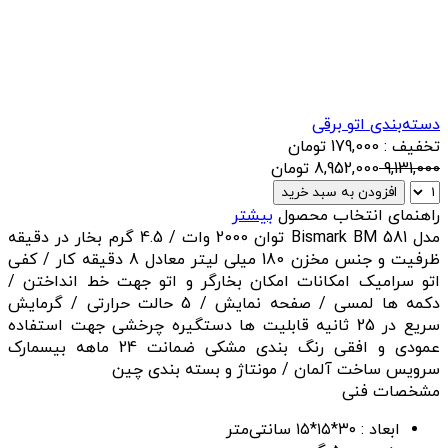
دسته‌بندی اتو برقی
تخفیف : 179,000 تومان
9,131,000
8,952,000
تومان
افزودن به سبد خرید
راهنمای انتخاب محصول
بیشتر
مدل Bismark BM 581 توان 2000 وات / 4.5 گرم بخار در دقیقه
ظرفیت و جنس مخزن 180 میلی لیتر معادل 8 دقیقه کار / کفی
اتو سرامیک امکانات امکان بخارگر و اتو جهت خط انداختن /
دکمه ها لمسی / صفحه نمایش / 5 حالت حرارتی / گرمایش
سریع در 25 ثانیه قابلیت ها دستگیره چرخشی جهت استفاده
عمودی و افقی رنگ بندی مشکی ضمانت 24 ماهه بیسمارک
سرویس ساخت آلمان / مونتاژ و بسته بندی چین
مشخصات فنی
ابعاد :
۳۰*۱۵*۱۵ سانتی‌متر