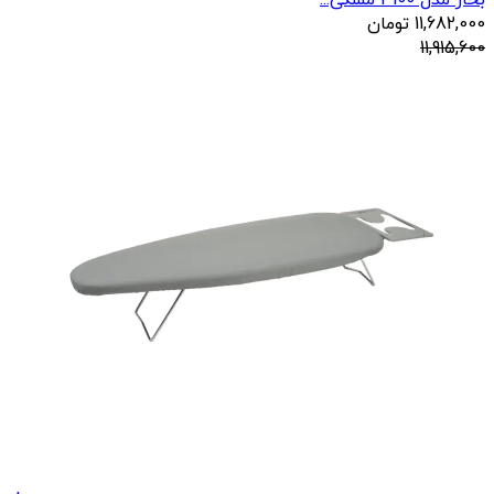
بخار مدل 3100 مشکی...
11,682,000
تومان
11,915,600