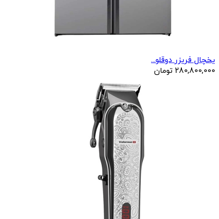
یخچال فریزر دوقلو...
280,800,000
تومان