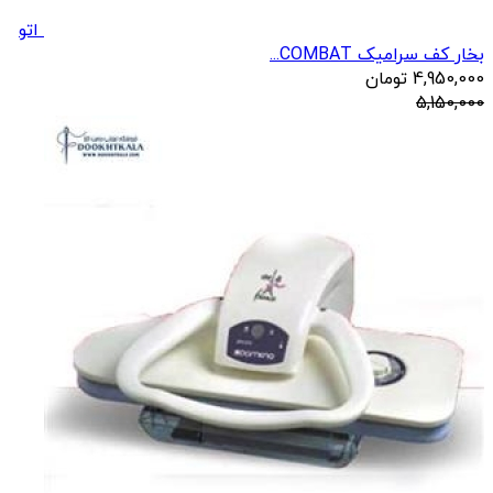
اتو
بخار کف سرامیک COMBAT...
4,950,000
تومان
5,150,000