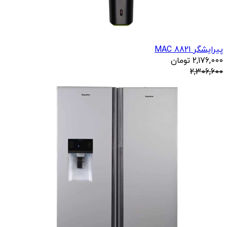
پیرایشگر 8821 MAC
2,176,000
تومان
2,306,600