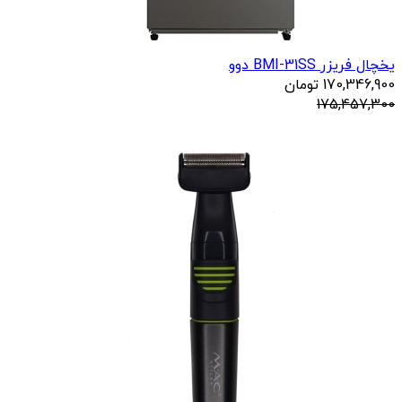
یخچال فریزر BMI-31SS دوو
170,346,900
تومان
175,457,300