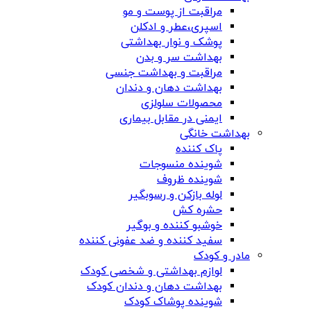
مراقبت از پوست و مو
اسپری،عطر و ادکلن
پوشک و نوار بهداشتی
بهداشت سر و بدن
مراقبت و بهداشت جنسی
بهداشت دهان و دندان
محصولات سلولزی
ایمنی در مقابل بیماری
بهداشت خانگی
پاک کننده
شوینده منسوجات
شوینده ظروف
لوله بازکن و رسوبگیر
حشره کش
خوشبو کننده و بوگیر
سفید کننده و ضد عفونی کننده
مادر و کودک
لوازم بهداشتی و شخصی کودک
بهداشت دهان و دندان کودک
شوینده پوشاک کودک