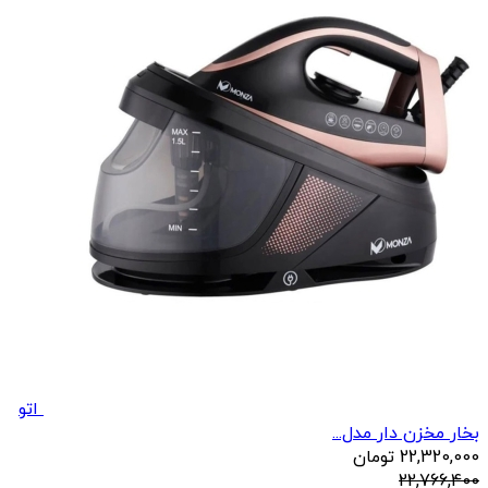
اتو
بخار مخزن دار مدل...
22,320,000
تومان
22,766,400