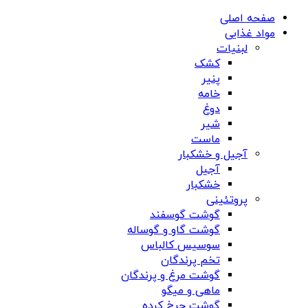
صفحه اصلی
مواد غذایی
لبنیات
کشک
پنیر
خامه
دوغ
شیر
ماست
آجیل و خشکبار
آجیل
خشکبار
پروتئینی
گوشت گوسفند
گوشت گاو و گوساله
سوسیس کالباس
تخم پرندگان
گوشت مرغ و پرندگان
ماهی و میگو
گوشت چرخ کرده