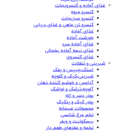
غذای آماده و کنسرویجات
کنسرو میوه
کنسرو سبزیجات
کنسرو تن ماهی و غذای دریایی
غذای آماده
خورشت آماده
غذای آماده سرد
غذای نیمه آماده یخچالی
غذای کنسروی
شیرینی و تنقلات
اسنک،چیپس و پفک
شیرینی،کیک و کلوچه
آدامس و خوشبو کننده دهان
آلوچه،ترشک و لواشک
پودر دسر و ژله
پودر کیک و پنکیک
محصولات صبحانه
تخم مرغ شانسی
بیسکوئیت و ویفر
تخمه و مغزهای طعم دار