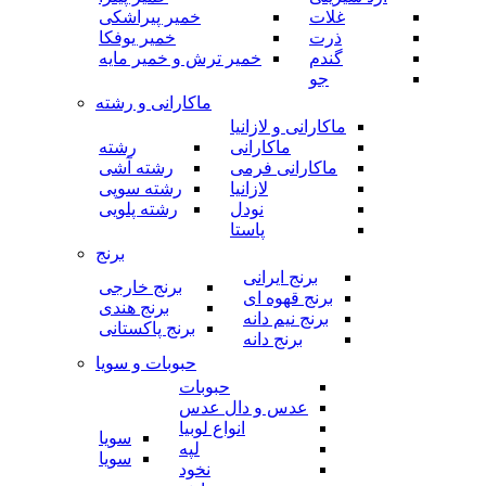
غلات
خمیر پیراشکی
ذرت
خمیر یوفکا
گندم
خمیر ترش و خمیر مایه
جو
ماکارانی و رشته
ماکارانی و لازانیا
ماکارانی
رشته
ماکارانی فرمی
رشته آشی
لازانیا
رشته سوپی
نودل
رشته پلویی
پاستا
برنج
برنج ایرانی
برنج خارجی
برنج قهوه ای
برنج هندی
برنج نیم دانه
برنج پاکستانی
برنج دانه
حبوبات و سویا
حبوبات
عدس و دال عدس
انواع لوبیا
سویا
لپه
سویا
نخود