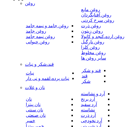
روغن
روغن مایع
روغن آفتابگردان
روغن سرخ کردنی
روغن ذرت
روغن جامد و نیمه جامد
روغن زیتون
روغن جامد
روغن ارده،کنجد و کانولا
روغن نیمه جامد
روغن نارگیل
روغن حیوانی
روغن کلزا
روغن مخلوط
سایر روغن ها
قند،شکر و نبات
قند و شکر
نبات
قند
نبات پرده،لقمه و نی دار
شکر
نان و غلات
آرد و نشاسته
آرد برنج
نان
آرد سفید
نان پیتزا
نشاسته
نان سنتی
آرد ذرت
نان صنعتی
آرد نخودچی
خمیر
آرد شیرینی
خمیر پیتزا