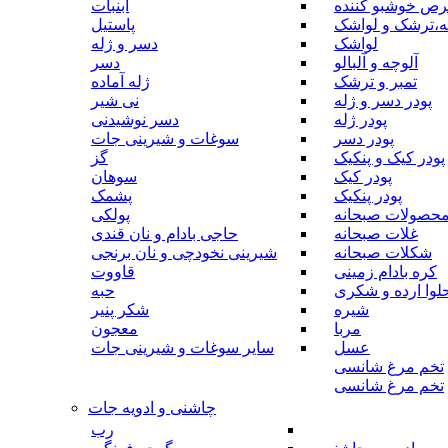
رص خوشبو کننده
آبنبات
ه،ترشک و لواشک
پاستیل
لواشک
دسر و ژله
آلوچه و آلبالو
دسر
تمبر و ترشک
ژله آماده
پودر دسر و ژله
نی شیر
پودر ژله
دسر نوشیدنی
پودر دسر
سوغات و شیرینی جات
پودر کیک و پنکیک
گز
پودر کیک
سوهان
پودر پنکیک
پشمک
حصولات صبحانه
پولکی
غلات صبحانه
حاجی بادام و نان قندی
شکلات صبحانه
شیرینی نخودچی و نان برنجی
کره بادام زمینی
قاووت
لوا ارده و شکری
حبه
شیره
شکر پنیر
مربا
معجون
عسل
سایر سوغات و شیرینی جات
تخم مرغ شانسی
تخم مرغ شانسی
چاشنی و ادویه جات
رب