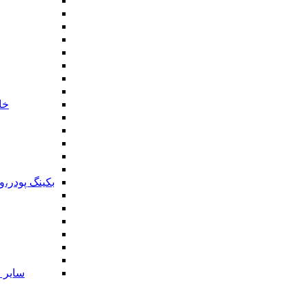
خا
بکینگ پودر،
سایر ا