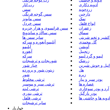
ادویه و چاشنی
رب گوجه فرنگی
ادویه دکاری
رب انار
زردچوبه
سس
دارچین
سس گوجه فرنگی
نمک
سس مایونز
انواع فلفل
سس خردل
زعفران
سس فرانسوی و هزار جزیره
سماق
سس سالاد و ساندویچ
کشیر و تخم شربتی
سایر سس ها
گل محمدی
آبلیمو،آبغوره و سرکه
آویشن
آبلیمو
زنجبیل
آبغوره
لیمو و گرد لیمو
سرکه
زرشک
شوریجات و ترشیجات
وانیل و جوش شیرین
خیار شور
هل
زیتون شور و پرورده
زیره
شور
پودر سیر و پیاز
ترشی مخلوط
عصاره ها
ترشی سیر و موسیر
آرد و پودر سوخاری
ترشی لیته
پودر نارگیل
ترشی بندری
دویه ها و چاشنی ها
ترشی فلفل
سایر ترشیجات
خواربار