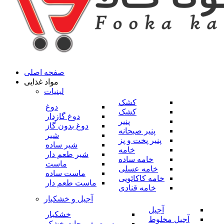
صفحه اصلی
مواد غذایی
لبنیات
کشک
دوغ
کشک
دوغ گازدار
پنیر
دوغ بدون گاز
پنیر صبحانه
شیر
پنیر پخت و پز
شیر ساده
خامه
شیر طعم دار
خامه ساده
ماست
خامه عسلی
ماست ساده
خامه کاکائویی
ماست طعم دار
خامه قنادی
آجیل و خشکبار
آجیل
خشکبار
آجیل مخلوط
میوه و صیفی جات خشک