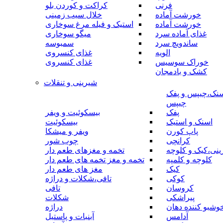
فرنی
کراکت و کوردن بلو
خورشت آماده
خلال سیب زمینی
خورشت آماده
استیک و فیله مرغ سوخاری
غذای آماده سرد
میگو سوخاری
ساندویچ سرد
سمبوسه
الویه
غذای کنسروی
خوراک سوسیس
غذای کنسروی
کشک و بادمجان
شیرینی و تنقلات
نک،چیپس و پفک
چیپس
پفک
بیسکوئیت و ویفر
اسنک و استیک
بیسکوئیت
پاپ کورن
ویفر و میشکا
کرانچی
چوب شور
نی،کیک و کلوچه
تخمه و مغزهای طعم دار
کلوچه و کلمپه
تخمه و مغز تخمه های طعم دار
کیک
مغز های طعم دار
کوکی
تافی،شکلات و دراژه
کروسان
تافی
پیراشکی
شکلات
وشبو کننده دهان
دراژه
آدامس
آبنبات و پاستیل