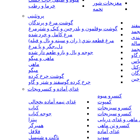
مغزیجات شور
خرما و رطب
تخمه
پروتئینی
گوشت مرغ و پرندگان
فند
گوشت بوقلمون و بلدرچین و کبک و شترمرغ
جمد
مرغ کامل و خرد شده
ندی
مرغ قطعه بندي ( ران و سينه و بال و فيله)
اله
دل،جگر و پا مرغ
جمد
جوجه و بال و بازو طعم دار شده
گاو
ماهی و میگو
باس
ماهی
کتل
میگو
گان
گوشت چرخ کرده
چین
چرخ کرده گوسفند و شتر و گاو
غذای آماده و کنسرویجات
کنسرو میوه
کمپوت
غذای نیمه آماده یخچالی
کنسرو سبزیجات
کباب
کنسرو سبزیجات
جوجه کباب
ماهی و غذای دریایی
پیتزا
کنسرو تن ماهی
همبرگر
غذای آماده
فلافل
سوپ
ناگت و شنیسل