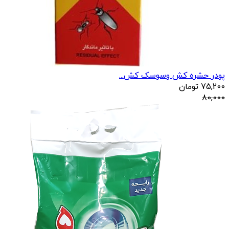
پودر حشره کش وسوسک کش...
75,200
تومان
80,000