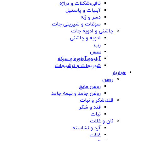
تافی،شکلات و دراژه
آبنبات و پاستیل
دسر و ژله
سوغات و شیرینی جات
چاشنی و ادویه جات
ادویه و چاشنی
رب
سس
آبلیمو،آبغوره و سرکه
شوریجات و ترشیجات
خواربار
روغن
روغن مایع
روغن جامد و نیمه جامد
قند،شکر و نبات
قند و شکر
نبات
نان و غلات
آرد و نشاسته
غلات