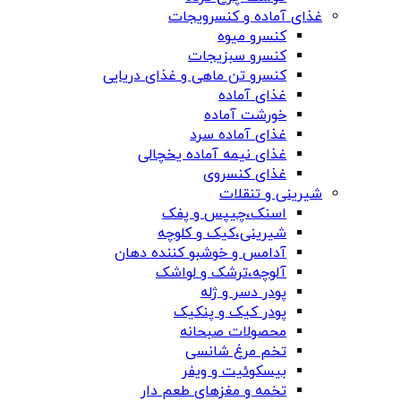
غذای آماده و کنسرویجات
کنسرو میوه
کنسرو سبزیجات
کنسرو تن ماهی و غذای دریایی
غذای آماده
خورشت آماده
غذای آماده سرد
غذای نیمه آماده یخچالی
غذای کنسروی
شیرینی و تنقلات
اسنک،چیپس و پفک
شیرینی،کیک و کلوچه
آدامس و خوشبو کننده دهان
آلوچه،ترشک و لواشک
پودر دسر و ژله
پودر کیک و پنکیک
محصولات صبحانه
تخم مرغ شانسی
بیسکوئیت و ویفر
تخمه و مغزهای طعم دار