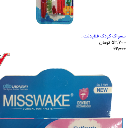
مسواک کودک فلایدنت...
53,700
تومان
62,000