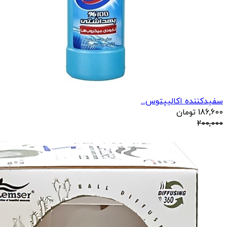
سفیدکننده اکالیپتوس...
186,600
تومان
200,000