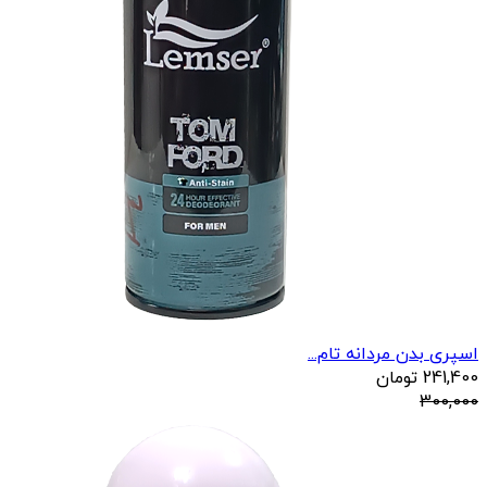
اسپری بدن مردانه تام...
241,400
تومان
300,000