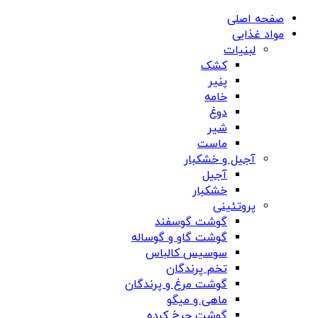
صفحه اصلی
مواد غذایی
لبنیات
کشک
پنیر
خامه
دوغ
شیر
ماست
آجیل و خشکبار
آجیل
خشکبار
پروتئینی
گوشت گوسفند
گوشت گاو و گوساله
سوسیس کالباس
تخم پرندگان
گوشت مرغ و پرندگان
ماهی و میگو
گوشت چرخ کرده