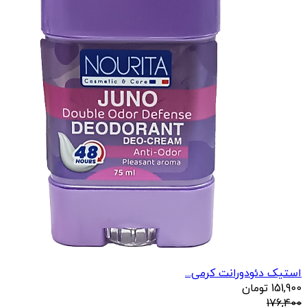
استیک دئودورانت کرمی...
151,900
تومان
176,400