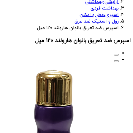
آرایشی-بهداشتی
بهداشت فردی
اسپری،عطر و ادکلن
رول و استیک ضد عرق
اسپرس ضد تعریق بانوان هارولند 120 میل
اسپرس ضد تعریق بانوان هارولند 120 میل