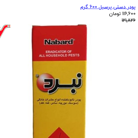
پودر دستی پرسیل 600 گرم
116,600
تومان
121,826