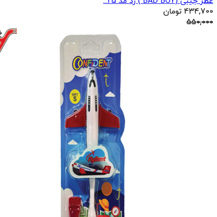
عطر جیبی (BAD BOY ) رد مد 25...
434,700
تومان
550,000