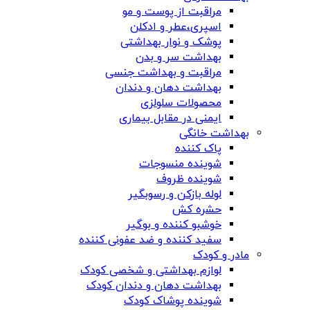
مراقبت از پوست و مو
اسپری،عطر و ادکلن
پوشک و نوار بهداشتی
بهداشت سر و بدن
مراقبت و بهداشت جنسی
بهداشت دهان و دندان
محصولات سلولزی
ایمنی در مقابل بیماری
بهداشت خانگی
پاک کننده
شوینده منسوجات
شوینده ظروف
لوله بازکن و رسوبگیر
حشره کش
خوشبو کننده و بوگیر
سفید کننده و ضد عفونی کننده
مادر و کودک
لوازم بهداشتی و شخصی کودک
بهداشت دهان و دندان کودک
شوینده پوشاک کودک