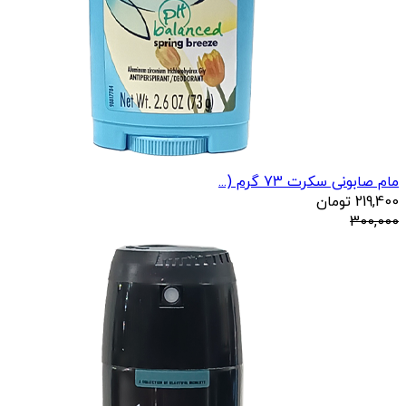
مام صابونی سکرت 73 گرم (...
219,400
تومان
300,000