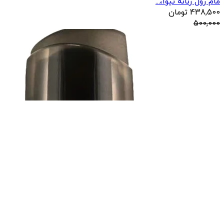
مام رول زنانه نیوا،...
438,500
تومان
500,000