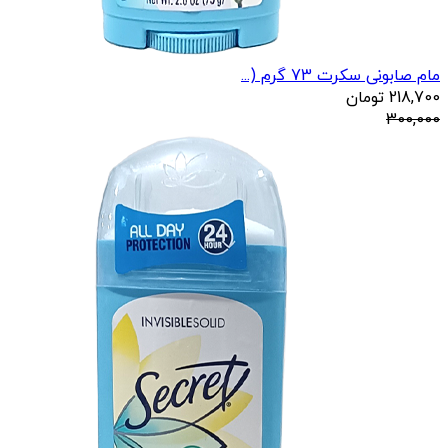
مام صابونی سکرت 73 گرم (...
218,700
تومان
300,000