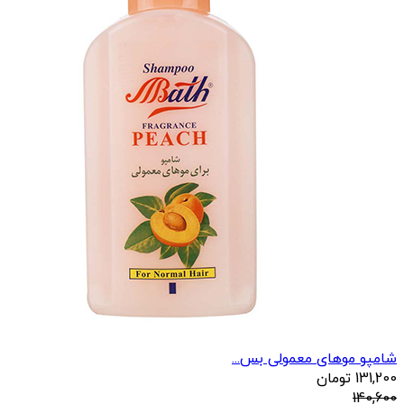
شامپو موهای معمولی بس...
131,200
تومان
140,600