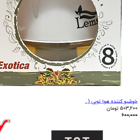
خوشبو کننده هوا توپی (...
503,200
تومان
600,000