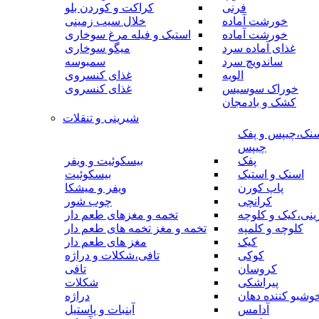
فرنی
کراکت و کوردن بلو
خورشت آماده
خلال سیب زمینی
خورشت آماده
استیک و فیله مرغ سوخاری
غذای آماده سرد
میگو سوخاری
ساندویچ سرد
سمبوسه
الویه
غذای کنسروی
خوراک سوسیس
غذای کنسروی
کشک و بادمجان
شیرینی و تنقلات
نک،چیپس و پفک
چیپس
پفک
بیسکوئیت و ویفر
اسنک و استیک
بیسکوئیت
پاپ کورن
ویفر و میشکا
کرانچی
چوب شور
نی،کیک و کلوچه
تخمه و مغزهای طعم دار
کلوچه و کلمپه
تخمه و مغز تخمه های طعم دار
کیک
مغز های طعم دار
کوکی
تافی،شکلات و دراژه
کروسان
تافی
پیراشکی
شکلات
وشبو کننده دهان
دراژه
آدامس
آبنبات و پاستیل