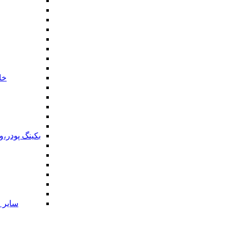
خا
بکینگ پودر،
سایر ا