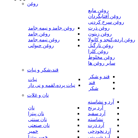
روغن
روغن مایع
روغن آفتابگردان
روغن سرخ کردنی
روغن ذرت
روغن جامد و نیمه جامد
روغن زیتون
روغن جامد
روغن ارده،کنجد و کانولا
روغن نیمه جامد
روغن نارگیل
روغن حیوانی
روغن کلزا
روغن مخلوط
سایر روغن ها
قند،شکر و نبات
قند و شکر
نبات
قند
نبات پرده،لقمه و نی دار
شکر
نان و غلات
آرد و نشاسته
آرد برنج
نان
آرد سفید
نان پیتزا
نشاسته
نان سنتی
آرد ذرت
نان صنعتی
آرد نخودچی
خمیر
آرد شیرینی
خمیر پیتزا