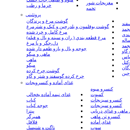
مغزیجات شور
خرما و رطب
تخمه
پروتئینی
گوشت مرغ و پرندگان
فند
گوشت بوقلمون و بلدرچین و کبک و شترمرغ
جمد
مرغ کامل و خرد شده
ندی
مرغ قطعه بندي ( ران و سينه و بال و فيله)
اله
دل،جگر و پا مرغ
جمد
جوجه و بال و بازو طعم دار شده
گاو
ماهی و میگو
باس
ماهی
کتل
میگو
گان
گوشت چرخ کرده
چین
چرخ کرده گوسفند و شتر و گاو
غذای آماده و کنسرویجات
کنسرو میوه
کمپوت
غذای نیمه آماده یخچالی
کنسرو سبزیجات
کباب
کنسرو سبزیجات
جوجه کباب
ماهی و غذای دریایی
پیتزا
کنسرو تن ماهی
همبرگر
غذای آماده
فلافل
سوپ
ناگت و شنیسل