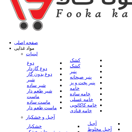
صفحه اصلی
مواد غذایی
لبنیات
کشک
دوغ
کشک
دوغ گازدار
پنیر
دوغ بدون گاز
پنیر صبحانه
شیر
پنیر پخت و پز
شیر ساده
خامه
شیر طعم دار
خامه ساده
ماست
خامه عسلی
ماست ساده
خامه کاکائویی
ماست طعم دار
خامه قنادی
آجیل و خشکبار
آجیل
خشکبار
آجیل مخلوط
میوه و صیفی جات خشک