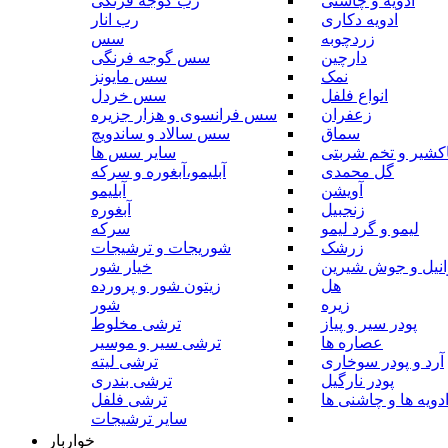
ادویه و چاشنی
رب گوجه فرنگی
ادویه دکاری
رب انار
زردچوبه
سس
دارچین
سس گوجه فرنگی
نمک
سس مایونز
انواع فلفل
سس خردل
زعفران
سس فرانسوی و هزار جزیره
سماق
سس سالاد و ساندویچ
کشیر و تخم شربتی
سایر سس ها
گل محمدی
آبلیمو،آبغوره و سرکه
آویشن
آبلیمو
زنجبیل
آبغوره
لیمو و گرد لیمو
سرکه
زرشک
شوریجات و ترشیجات
وانیل و جوش شیرین
خیار شور
هل
زیتون شور و پرورده
زیره
شور
پودر سیر و پیاز
ترشی مخلوط
عصاره ها
ترشی سیر و موسیر
آرد و پودر سوخاری
ترشی لیته
پودر نارگیل
ترشی بندری
دویه ها و چاشنی ها
ترشی فلفل
سایر ترشیجات
خواربار