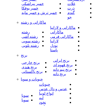
غلات
خمیر پیراشکی
ذرت
خمیر یوفکا
گندم
خمیر ترش و خمیر مایه
جو
ماکارانی و رشته
ماکارانی و لازانیا
ماکارانی
رشته
ماکارانی فرمی
رشته آشی
لازانیا
رشته سوپی
نودل
رشته پلویی
پاستا
برنج
برنج ایرانی
برنج خارجی
برنج قهوه ای
برنج هندی
برنج نیم دانه
برنج پاکستانی
برنج دانه
حبوبات و سویا
حبوبات
عدس و دال عدس
انواع لوبیا
سویا
لپه
سویا
نخود