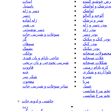
رص خوشبو کننده
آبنبات
ه،ترشک و لواشک
پاستیل
لواشک
دسر و ژله
آلوچه و آلبالو
دسر
تمبر و ترشک
ژله آماده
پودر دسر و ژله
نی شیر
پودر ژله
دسر نوشیدنی
پودر دسر
سوغات و شیرینی جات
پودر کیک و پنکیک
گز
پودر کیک
سوهان
پودر پنکیک
پشمک
حصولات صبحانه
پولکی
غلات صبحانه
حاجی بادام و نان قندی
شکلات صبحانه
شیرینی نخودچی و نان برنجی
کره بادام زمینی
قاووت
لوا ارده و شکری
حبه
شیره
شکر پنیر
مربا
معجون
عسل
سایر سوغات و شیرینی جات
تخم مرغ شانسی
تخم مرغ شانسی
چاشنی و ادویه جات
رب