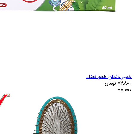
خمیر دندان طعم نعنا...
72,800
تومان
78,000