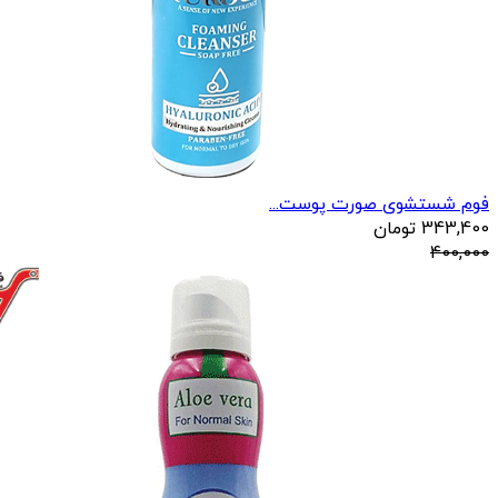
فوم شستشوی صورت پوست...
343,400
تومان
400,000