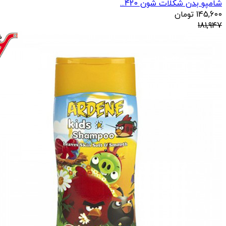
شامپو بدن شکلات شون 420...
145,600
تومان
181,947