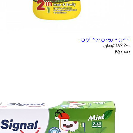
شامپو سروبدن بچه آردن...
186,600
تومان
250,000