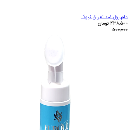
مام رول ضد تعریق نیوآ...
438,500
تومان
500,000