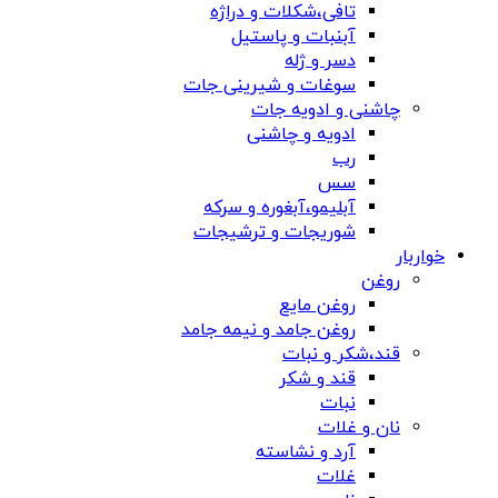
تافی،شکلات و دراژه
آبنبات و پاستیل
دسر و ژله
سوغات و شیرینی جات
چاشنی و ادویه جات
ادویه و چاشنی
رب
سس
آبلیمو،آبغوره و سرکه
شوریجات و ترشیجات
خواربار
روغن
روغن مایع
روغن جامد و نیمه جامد
قند،شکر و نبات
قند و شکر
نبات
نان و غلات
آرد و نشاسته
غلات