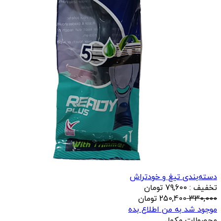
دسته‌بندی تیغ و خودتراش
تخفیف : 79,600 تومان
330,000
250,400
تومان
موجود شد به من اطلاع بده
محصولات مکمل