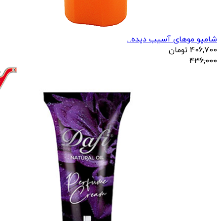
شامپو موهای آسیب دیده...
406,700
تومان
436,000