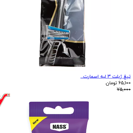
تیغ ژیلت 3 لبه اسمارت...
65,100
تومان
75,000