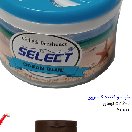
خوشبو کننده کنسروی ...
53,600
تومان
60,000