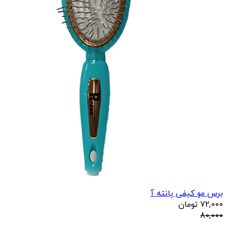
برس مو کیفی پانته آ
72,000
تومان
80,000