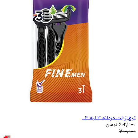
تیغ ژیلت مردانه 3 لبه 3...
602,300
تومان
700,000