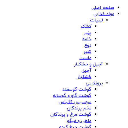
صفحه اصلی
مواد غذایی
لبنیات
کشک
پنیر
خامه
دوغ
شیر
ماست
آجیل و خشکبار
آجیل
خشکبار
پروتئینی
گوشت گوسفند
گوشت گاو و گوساله
سوسیس کالباس
تخم پرندگان
گوشت مرغ و پرندگان
ماهی و میگو
گوشت چرخ کرده