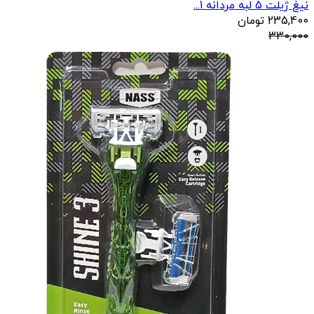
نیغ ژیلت 5 لبه مردانه 1...
235,400
تومان
330,000