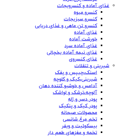
غذای آماده و کنسرویجات
کنسرو میوه
کنسرو سبزیجات
کنسرو تن ماهی و غذای دریایی
غذای آماده
خورشت آماده
غذای آماده سرد
غذای نیمه آماده یخچالی
غذای کنسروی
شیرینی و تنقلات
اسنک،چیپس و پفک
شیرینی،کیک و کلوچه
آدامس و خوشبو کننده دهان
آلوچه،ترشک و لواشک
پودر دسر و ژله
پودر کیک و پنکیک
محصولات صبحانه
تخم مرغ شانسی
بیسکوئیت و ویفر
تخمه و مغزهای طعم دار