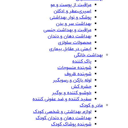
مراقبت از پوست و مو
اسپری،عطر و ادکلن
پوشک و نوار بهداشتی
بهداشت سر و بدن
مراقبت و بهداشت جنسی
بهداشت دهان و دندان
محصولات سلولزی
ایمنی در مقابل بیماری
بهداشت خانگی
پاک کننده
شوینده منسوجات
شوینده ظروف
لوله بازکن و رسوبگیر
حشره کش
خوشبو کننده و بوگیر
سفید کننده و ضد عفونی کننده
مادر و کودک
لوازم بهداشتی و شخصی کودک
بهداشت دهان و دندان کودک
شوینده پوشاک کودک