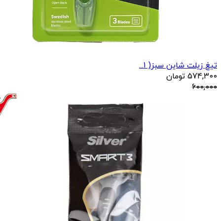
تیغ زیلت شاین سبز( 1...
574,300
تومان
600,000