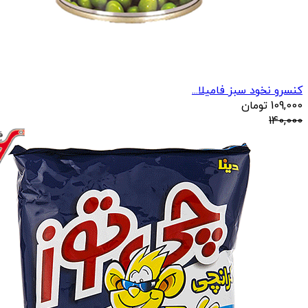
کنسرو نخود سبز فامیلا...
109,000
تومان
140,000