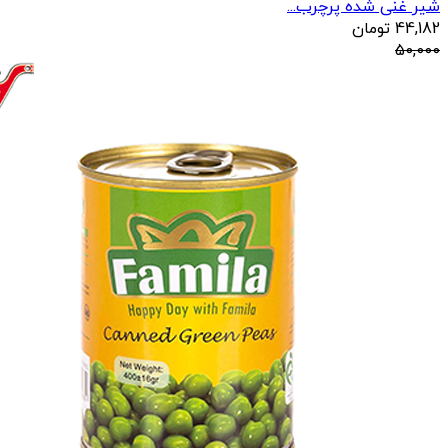
شیر غنی شده پرچرب...
44,182
تومان
50,000