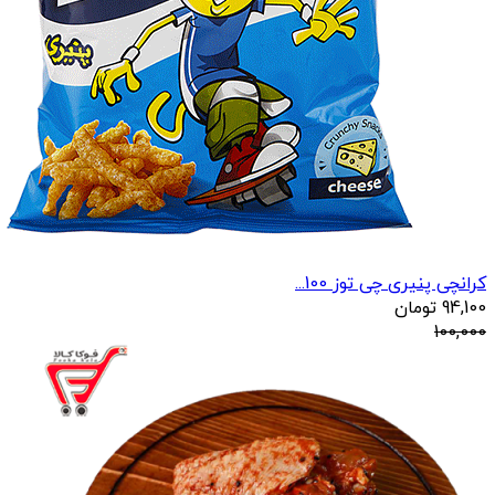
کرانچی پنیری چی توز 100...
94,100
تومان
100,000