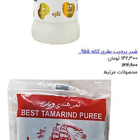
شیر پرچرب بطری کاله 955...
142,300
تومان
144,900
محصولات مرتبط