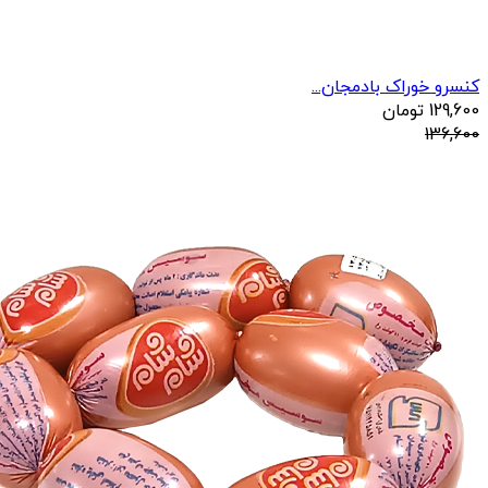
کنسرو خوراک بادمجان...
129,600
تومان
136,600