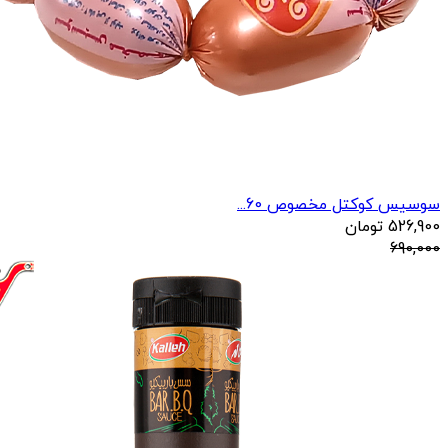
سوسیس کوکتل مخصوص 60...
526,900
تومان
690,000