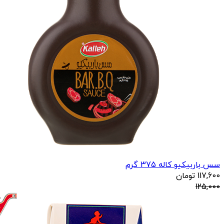
سس باربیکیو کاله 375 گرم
117,600
تومان
125,000