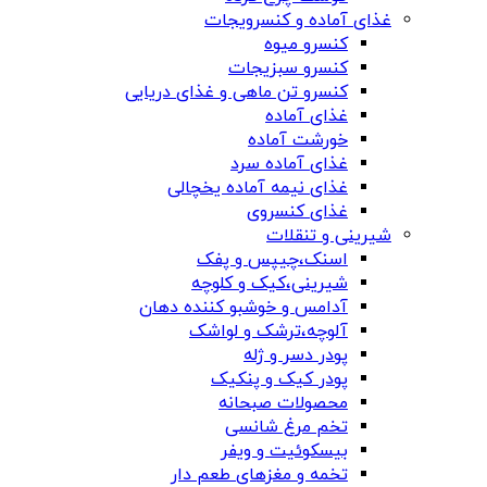
غذای آماده و کنسرویجات
کنسرو میوه
کنسرو سبزیجات
کنسرو تن ماهی و غذای دریایی
غذای آماده
خورشت آماده
غذای آماده سرد
غذای نیمه آماده یخچالی
غذای کنسروی
شیرینی و تنقلات
اسنک،چیپس و پفک
شیرینی،کیک و کلوچه
آدامس و خوشبو کننده دهان
آلوچه،ترشک و لواشک
پودر دسر و ژله
پودر کیک و پنکیک
محصولات صبحانه
تخم مرغ شانسی
بیسکوئیت و ویفر
تخمه و مغزهای طعم دار