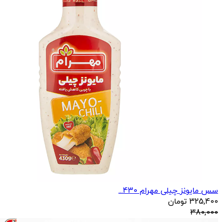
سس مایونز چیلی مهرام 430...
325,400
تومان
380,000