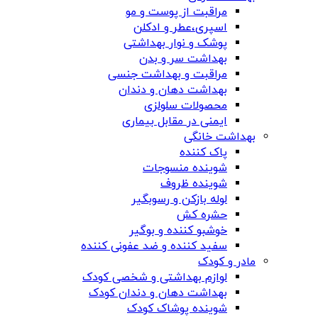
مراقبت از پوست و مو
اسپری،عطر و ادکلن
پوشک و نوار بهداشتی
بهداشت سر و بدن
مراقبت و بهداشت جنسی
بهداشت دهان و دندان
محصولات سلولزی
ایمنی در مقابل بیماری
بهداشت خانگی
پاک کننده
شوینده منسوجات
شوینده ظروف
لوله بازکن و رسوبگیر
حشره کش
خوشبو کننده و بوگیر
سفید کننده و ضد عفونی کننده
مادر و کودک
لوازم بهداشتی و شخصی کودک
بهداشت دهان و دندان کودک
شوینده پوشاک کودک