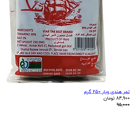
تمر هندی ویار 250 گرم
84,900
تومان
95,000