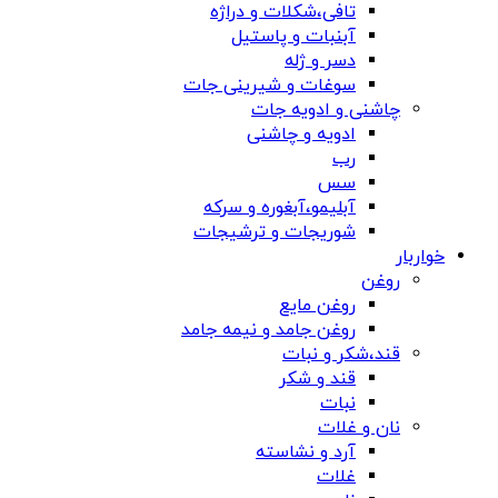
تافی،شکلات و دراژه
آبنبات و پاستیل
دسر و ژله
سوغات و شیرینی جات
چاشنی و ادویه جات
ادویه و چاشنی
رب
سس
آبلیمو،آبغوره و سرکه
شوریجات و ترشیجات
خواربار
روغن
روغن مایع
روغن جامد و نیمه جامد
قند،شکر و نبات
قند و شکر
نبات
نان و غلات
آرد و نشاسته
غلات