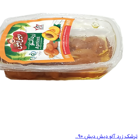
ترشک زرد آلو دیش دیش 90...