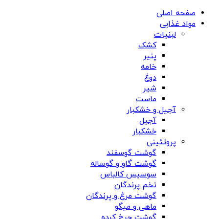
صفحه اصلی
مواد غذایی
لبنیات
کشک
پنیر
خامه
دوغ
شیر
ماست
آجیل و خشکبار
آجیل
خشکبار
پروتئینی
گوشت گوسفند
گوشت گاو و گوساله
سوسیس کالباس
تخم پرندگان
گوشت مرغ و پرندگان
ماهی و میگو
گوشت چرخ کرده