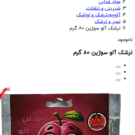
مواد غذایی
شیرینی و تنقلات
آلوچه،ترشک و لواشک
تمبر و ترشک
ترشک آلو سوژین 80 گرم
ناموجود
ترشک آلو سوژین 80 گرم