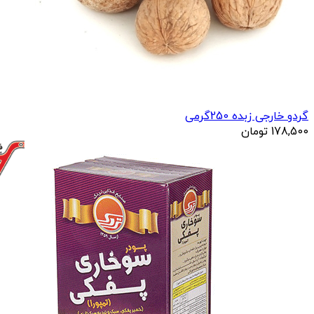
گردو خارجی زبده 250گرمی
178,500
تومان