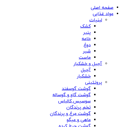
صفحه اصلی
مواد غذایی
لبنیات
کشک
پنیر
خامه
دوغ
شیر
ماست
آجیل و خشکبار
آجیل
خشکبار
پروتئینی
گوشت گوسفند
گوشت گاو و گوساله
سوسیس کالباس
تخم پرندگان
گوشت مرغ و پرندگان
ماهی و میگو
گوشت چرخ کرده