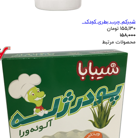
شیرکم چرب بطری کودک...
155,130
تومان
158,000
محصولات مرتبط