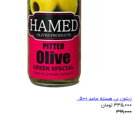
زیتون بی هسته حامد 500...
335,000
تومان
399,000