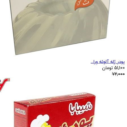
پودر ژله آلوئه ورا...
51,100
تومان
72,000