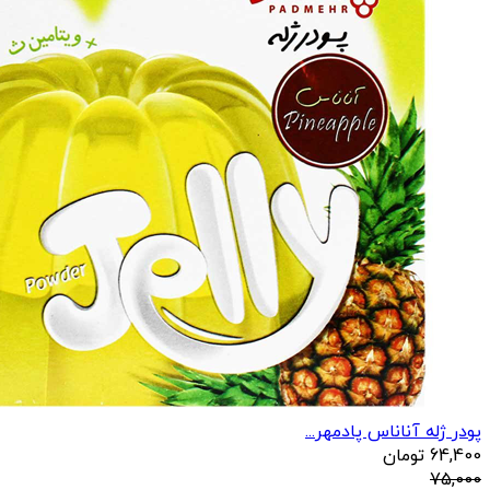
پودر ژله آناناس پادمهر...
64,400
تومان
75,000