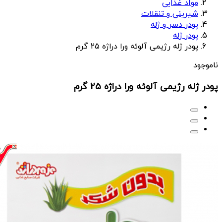
مواد غذایی
شیرینی و تنقلات
پودر دسر و ژله
پودر ژله
پودر ژله رژیمی آلوئه ورا دراژه 25 گرم
ناموجود
پودر ژله رژیمی آلوئه ورا دراژه 25 گرم