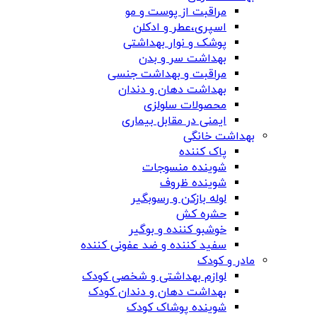
مراقبت از پوست و مو
اسپری،عطر و ادکلن
پوشک و نوار بهداشتی
بهداشت سر و بدن
مراقبت و بهداشت جنسی
بهداشت دهان و دندان
محصولات سلولزی
ایمنی در مقابل بیماری
بهداشت خانگی
پاک کننده
شوینده منسوجات
شوینده ظروف
لوله بازکن و رسوبگیر
حشره کش
خوشبو کننده و بوگیر
سفید کننده و ضد عفونی کننده
مادر و کودک
لوازم بهداشتی و شخصی کودک
بهداشت دهان و دندان کودک
شوینده پوشاک کودک