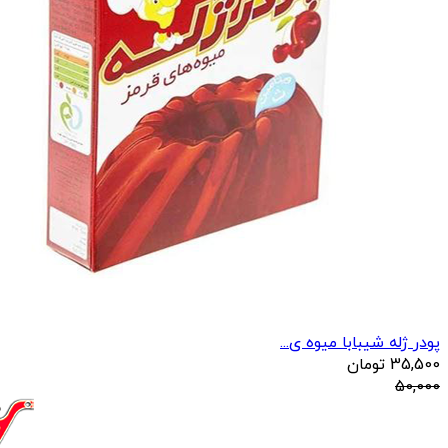
پودر ژله شیبابا میوه ی...
35,500
تومان
50,000