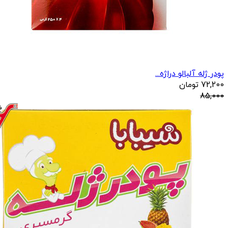
پودر ژله آلبالو دراژه...
72,200
تومان
85,000