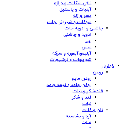
تافی،شکلات و دراژه
آبنبات و پاستیل
دسر و ژله
سوغات و شیرینی جات
چاشنی و ادویه جات
ادویه و چاشنی
رب
سس
آبلیمو،آبغوره و سرکه
شوریجات و ترشیجات
خواربار
روغن
روغن مایع
روغن جامد و نیمه جامد
قند،شکر و نبات
قند و شکر
نبات
نان و غلات
آرد و نشاسته
غلات