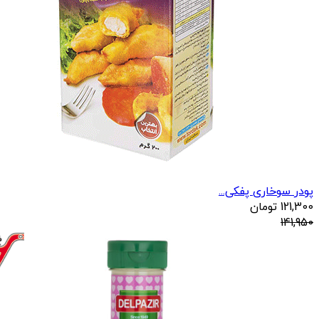
پودر سوخاری پفکی...
121,300
تومان
141,950