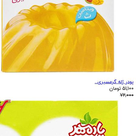
پودر ژله گرمسیری...
51,100
تومان
72,000