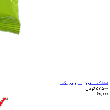
لواشک استیکی سیب بینگو...
57,500
تومان
65,000