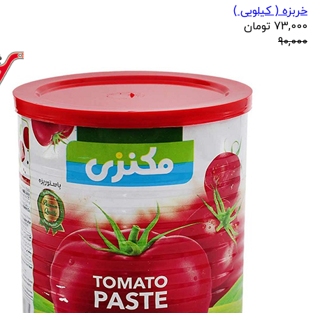
خربزه ( کیلویی )
73,000
تومان
90,000