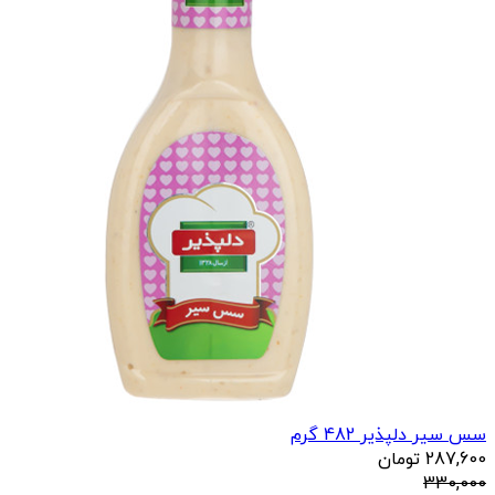
سس سیر دلپذیر 482 گرم
287,600
تومان
330,000