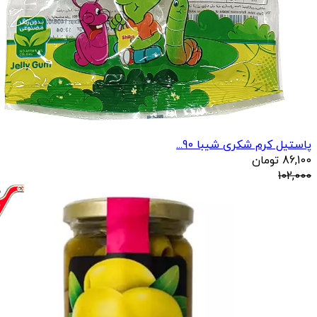
پاستیل کرم شکری شیبا 90...
86,100
تومان
102,000