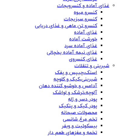
غذای آماده و کنسرویجات
کنسرو میوه
کنسرو سبزیجات
کنسرو تن ماهی و غذای دریایی
غذای آماده
خورشت آماده
غذای آماده سرد
غذای نیمه آماده یخچالی
غذای کنسروی
شیرینی و تنقلات
اسنک،چیپس و پفک
شیرینی،کیک و کلوچه
آدامس و خوشبو کننده دهان
آلوچه،ترشک و لواشک
پودر دسر و ژله
پودر کیک و پنکیک
محصولات صبحانه
تخم مرغ شانسی
بیسکوئیت و ویفر
تخمه و مغزهای طعم دار