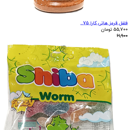
فلفل قرمز هاتی کارا 75...
55,700
تومان
61,900