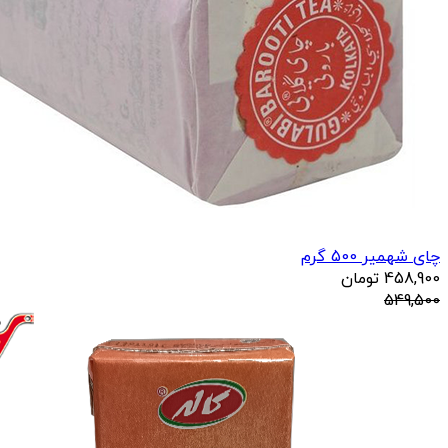
چای شهمیر 500 گرم
458,900
تومان
549,500