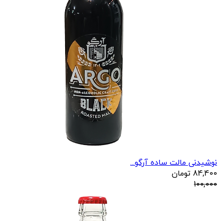
نوشیدنی مالت ساده آرگو...
84,400
تومان
100,000