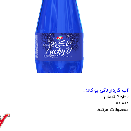
آب گازدار لاکی یو کاله...
70,100
تومان
80,000
محصولات مرتبط