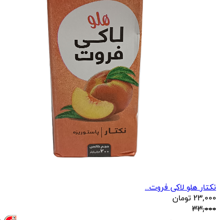
نکتار هلو لاکی فروت...
23,000
تومان
33,000