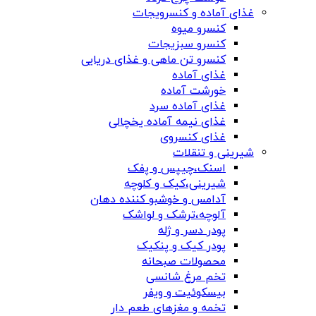
غذای آماده و کنسرویجات
کنسرو میوه
کنسرو سبزیجات
کنسرو تن ماهی و غذای دریایی
غذای آماده
خورشت آماده
غذای آماده سرد
غذای نیمه آماده یخچالی
غذای کنسروی
شیرینی و تنقلات
اسنک،چیپس و پفک
شیرینی،کیک و کلوچه
آدامس و خوشبو کننده دهان
آلوچه،ترشک و لواشک
پودر دسر و ژله
پودر کیک و پنکیک
محصولات صبحانه
تخم مرغ شانسی
بیسکوئیت و ویفر
تخمه و مغزهای طعم دار