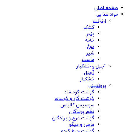
صفحه اصلی
مواد غذایی
لبنیات
کشک
پنیر
خامه
دوغ
شیر
ماست
آجیل و خشکبار
آجیل
خشکبار
پروتئینی
گوشت گوسفند
گوشت گاو و گوساله
سوسیس کالباس
تخم پرندگان
گوشت مرغ و پرندگان
ماهی و میگو
گوشت چرخ کرده