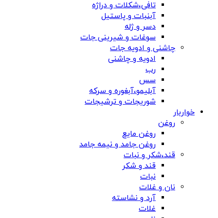
تافی،شکلات و دراژه
آبنبات و پاستیل
دسر و ژله
سوغات و شیرینی جات
چاشنی و ادویه جات
ادویه و چاشنی
رب
سس
آبلیمو،آبغوره و سرکه
شوریجات و ترشیجات
خواربار
روغن
روغن مایع
روغن جامد و نیمه جامد
قند،شکر و نبات
قند و شکر
نبات
نان و غلات
آرد و نشاسته
غلات