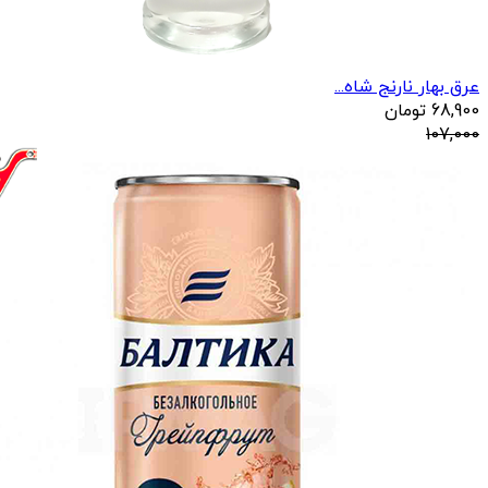
عرق بهار نارنج شاه...
68,900
تومان
107,000