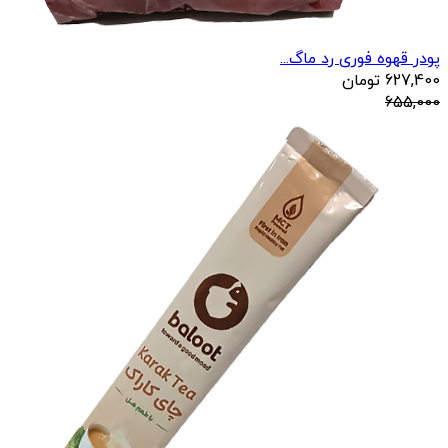
پودر قهوه فوری رد ماگ...
627,400
تومان
655,000