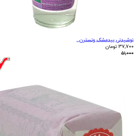
نوشیدنی بیدمشک ونسترن...
37,700
تومان
51,000