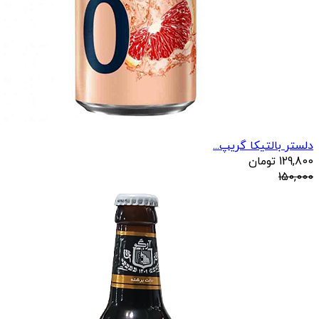
دلستر بالتیکا گریپ...
129,800
تومان
150,000