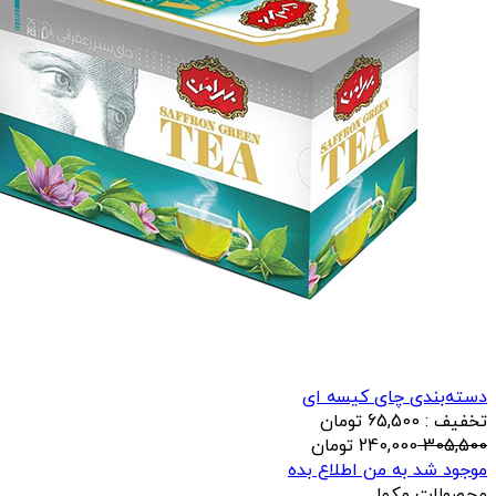
دسته‌بندی چای کیسه ای
تخفیف : 65,500 تومان
305,500
240,000
تومان
موجود شد به من اطلاع بده
محصولات مکمل