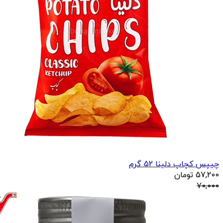
چیپس کچاپ دلینا 52 گرم
57,200
تومان
70,000