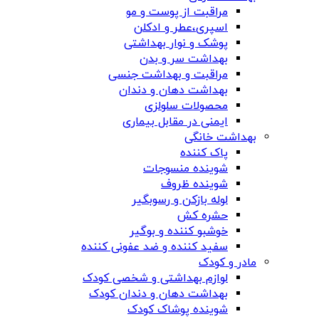
مراقبت از پوست و مو
اسپری،عطر و ادکلن
پوشک و نوار بهداشتی
بهداشت سر و بدن
مراقبت و بهداشت جنسی
بهداشت دهان و دندان
محصولات سلولزی
ایمنی در مقابل بیماری
بهداشت خانگی
پاک کننده
شوینده منسوجات
شوینده ظروف
لوله بازکن و رسوبگیر
حشره کش
خوشبو کننده و بوگیر
سفید کننده و ضد عفونی کننده
مادر و کودک
لوازم بهداشتی و شخصی کودک
بهداشت دهان و دندان کودک
شوینده پوشاک کودک