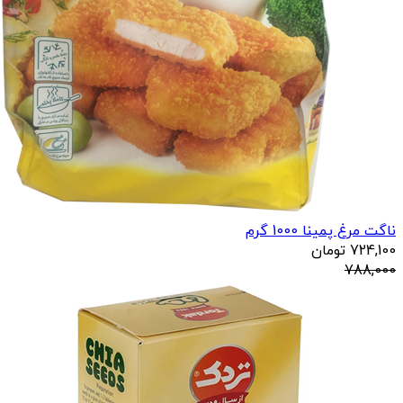
ناگت مرغ پمینا 1000 گرم
724,100
تومان
788,000