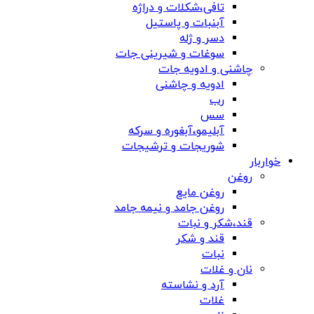
تافی،شکلات و دراژه
آبنبات و پاستیل
دسر و ژله
سوغات و شیرینی جات
چاشنی و ادویه جات
ادویه و چاشنی
رب
سس
آبلیمو،آبغوره و سرکه
شوریجات و ترشیجات
خواربار
روغن
روغن مایع
روغن جامد و نیمه جامد
قند،شکر و نبات
قند و شکر
نبات
نان و غلات
آرد و نشاسته
غلات