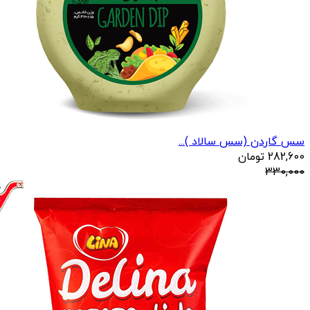
سس گاردن (سس سالاد )...
282,600
تومان
330,000