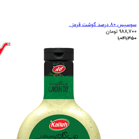
سوسیس 80 درصد گوشت قرمز...
988,700
تومان
1,041,350