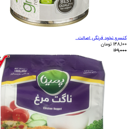
کنسرو نخود فرنگی اصالت...
148,100
تومان
169,000