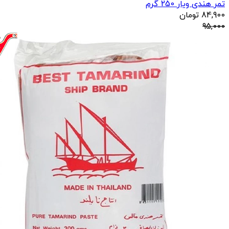
تمر هندی ویار 250 گرم
84,900
تومان
95,000