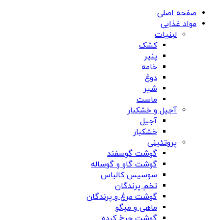
صفحه اصلی
مواد غذایی
لبنیات
کشک
پنیر
خامه
دوغ
شیر
ماست
آجیل و خشکبار
آجیل
خشکبار
پروتئینی
گوشت گوسفند
گوشت گاو و گوساله
سوسیس کالباس
تخم پرندگان
گوشت مرغ و پرندگان
ماهی و میگو
گوشت چرخ کرده