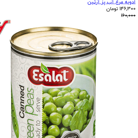
ادویه مرغ آب پز آرتین
146,300
تومان
160,000