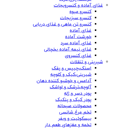
غذای آماده و کنسرویجات
کنسرو میوه
کنسرو سبزیجات
کنسرو تن ماهی و غذای دریایی
غذای آماده
خورشت آماده
غذای آماده سرد
غذای نیمه آماده یخچالی
غذای کنسروی
شیرینی و تنقلات
اسنک،چیپس و پفک
شیرینی،کیک و کلوچه
آدامس و خوشبو کننده دهان
آلوچه،ترشک و لواشک
پودر دسر و ژله
پودر کیک و پنکیک
محصولات صبحانه
تخم مرغ شانسی
بیسکوئیت و ویفر
تخمه و مغزهای طعم دار