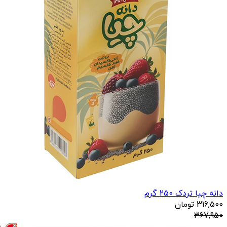
دانه چیا تردک 250 گرم
316,500
تومان
367,950