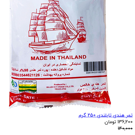
تمر هندی تایلندی 250 گرم
136,200
تومان
140,000