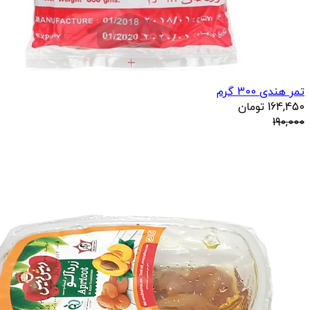
تمر هندی 300 گرم
164,450
تومان
190,000